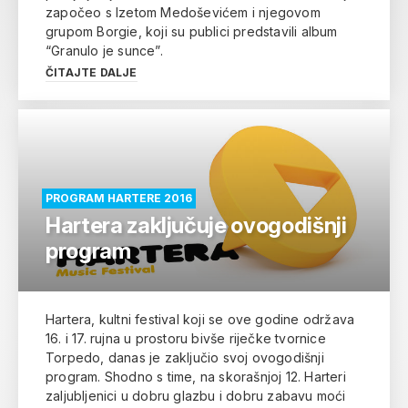
započeo s Izetom Medoševićem i njegovom
grupom Borgie, koji su publici predstavili album
“Granulo je sunce”.
ČITAJTE DALJE
PROGRAM HARTERE 2016
Hartera zaključuje ovogodišnji
program
Hartera, kultni festival koji se ove godine održava
16. i 17. rujna u prostoru bivše riječke tvornice
Torpedo, danas je zaključio svoj ovogodišnji
program. Shodno s time, na skorašnjoj 12. Harteri
zaljubljenici u dobru glazbu i dobru zabavu moći