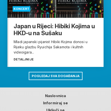
KONCERT
Japan u Rijeci: Hibiki Kojima u
HKD-u na Sušaku
Mladi japanski pijanist Hibiki Kojima donosi u
Rijeku glazbu Ryuichija Sakamota i kultnih
videoigara...
DETALJNIJE
POGLEDAJ SVA DOGAĐANJA
Naslovnica
Informiraj se
Uključi se