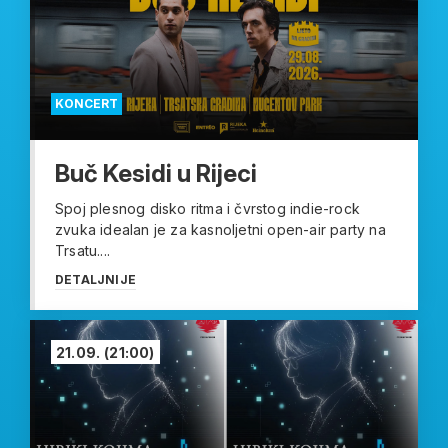
KONCERT
Buč Kesidi u Rijeci
Spoj plesnog disko ritma i čvrstog indie-rock
zvuka idealan je za kasnoljetni open-air party na
Trsatu....
DETALJNIJE
21.09.
(21:00)