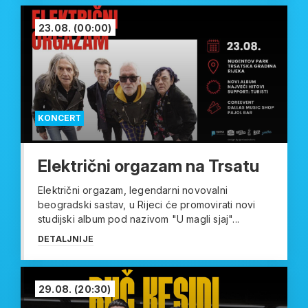
23.08.
(00:00)
KONCERT
Električni orgazam na Trsatu
Električni orgazam, legendarni novovalni
beogradski sastav, u Rijeci će promovirati novi
studijski album pod nazivom "U magli sjaj"...
DETALJNIJE
29.08.
(20:30)