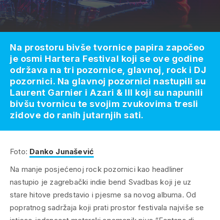
Na prostoru bivše tvornice papira započeo
je osmi Hartera Festival koji se ove godine
održava na tri pozornice, glavnoj, rock i DJ
pozornici. Na glavnoj pozornici nastupili su
Laurent Garnier i Azari & III koji su napunili
bivšu tvornicu te svojim zvukovima tresli
zidove do ranih jutarnjih sati.
Foto:
Danko Junašević
Na manje posjećenoj rock pozornici kao headliner
nastupio je zagrebački indie bend Svadbas koji je uz
stare hitove predstavio i pjesme sa novog albuma. Od
popratnog sadržaja koji prati prostor festivala najviše se