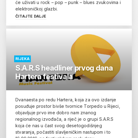
će uživati u rock – pop – punk – blues zvukovima i
elektroničkoj glazbi.
ČITAJTE DALJE
RIJEKA
S.A.R.S headliner prvog dana
Hartera festivala
Dvanaesta po redu Hartera, koja za ovo izdanje
posuđuje prostor bivše tvornice Torpedo u Rijeci,
objavljuje prvo ime dobro nam znanog
regionalnog izvođača, a riječ je o grupi S.A.R.S
koja će nas u čast svog desetogodišnjeg
stvaranja, počastiti slavljeničkim nastupom i to