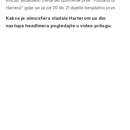
isticao jedanaest metarski spomenik pive “Fontana di
Hartera” gdje se je od 20 do 21 dijelilo besplatno pivo.
Kakva je atmosfera vladala Harterom uz dio
nastupa headlinera pogledajte u video prilogu: