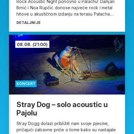
Rock Acoustic Night ponovno u Palachu! Damjan
Brnić i Noa Rupčić donose najveće rock i metal
hitove u akustičnom izdanju na terasu Palacha....
DETALJNIJE
08.08.
(21:00)
KONCERT
Stray Dog – solo acoustic u
Pajolu
Stray Dogg dolazi približiti nam svoje pjesme,
pričajući zabavne priče o tome kako su nastajale