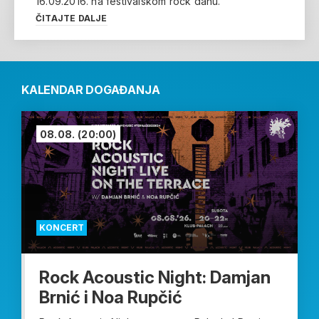
16.09.2016. na festivalskom rock danu.
ČITAJTE DALJE
KALENDAR DOGAĐANJA
08.08.
(20:00)
KONCERT
Rock Acoustic Night: Damjan
Brnić i Noa Rupčić