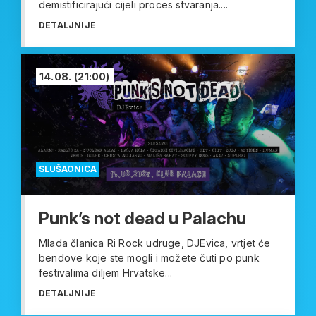
demistificirajući cijeli proces stvaranja....
DETALJNIJE
14.08.
(21:00)
SLUŠAONICA
Punk’s not dead u Palachu
Mlada članica Ri Rock udruge, DJEvica, vrtjet će
bendove koje ste mogli i možete čuti po punk
festivalima diljem Hrvatske...
DETALJNIJE