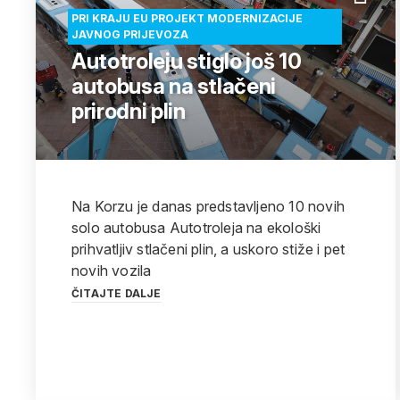
PRI KRAJU EU PROJEKT MODERNIZACIJE
JAVNOG PRIJEVOZA
Autotroleju stiglo još 10
autobusa na stlačeni
prirodni plin
Na Korzu je danas predstavljeno 10 novih
solo autobusa Autotroleja na ekološki
prihvatljiv stlačeni plin, a uskoro stiže i pet
novih vozila
ČITAJTE DALJE