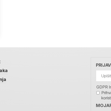
t
PRIJA
taka
nja
GDPR I
Prihv
koris
MOJAR