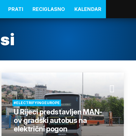
PRATI
RECIGLASNO
KALENDAR
si
#ELECTRIFYINGEUROPE
U Rijeci predstavljen MAN-
ov gradski autobus na
električni pogon