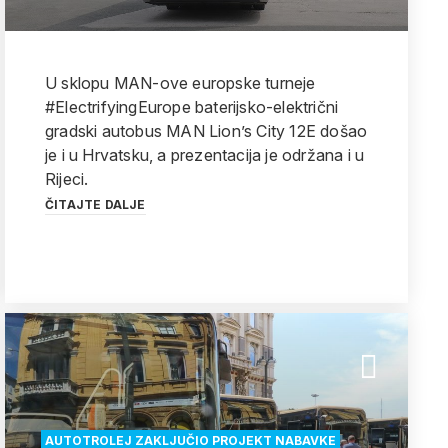
U sklopu MAN-ove europske turneje
#ElectrifyingEurope baterijsko-električni
gradski autobus MAN Lion’s City 12E došao
je i u Hrvatsku, a prezentacija je održana i u
Rijeci.
ČITAJTE DALJE
AUTOTROLEJ ZAKLJUČIO PROJEKT NABAVKE