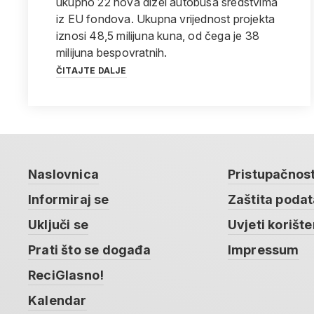
ukupno 22 nova dizel autobusa sredstvima
iz EU fondova. Ukupna vrijednost projekta
iznosi 48,5 milijuna kuna, od čega je 38
milijuna bespovratnih.
ČITAJTE DALJE
Naslovnica
Pristupačnos
Informiraj se
Zaštita poda
Uključi se
Uvjeti korište
Prati što se događa
Impressum
ReciGlasno!
Kalendar