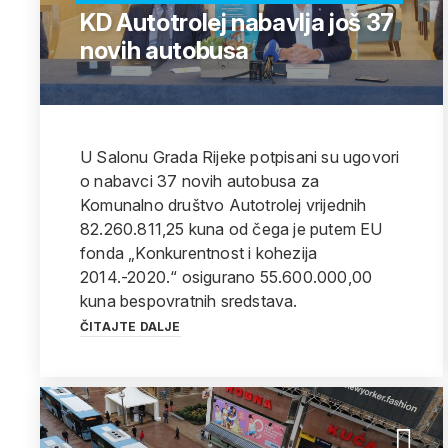
KD Autotrolej nabavlja još 37
novih autobusa
U Salonu Grada Rijeke potpisani su ugovori
o nabavci 37 novih autobusa za
Komunalno društvo Autotrolej vrijednih
82.260.811,25 kuna od čega je putem EU
fonda „Konkurentnost i kohezija
2014.-2020.“ osigurano 55.600.000,00
kuna bespovratnih sredstava.
ČITAJTE DALJE