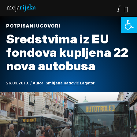
moja
rijeka
Open 
POTPISANI UGOVORI
Sredstvima iz EU
fondova kupljena 22
nova autobusa
26.03.2019.
Autor:
Smiljana Radović Lagator