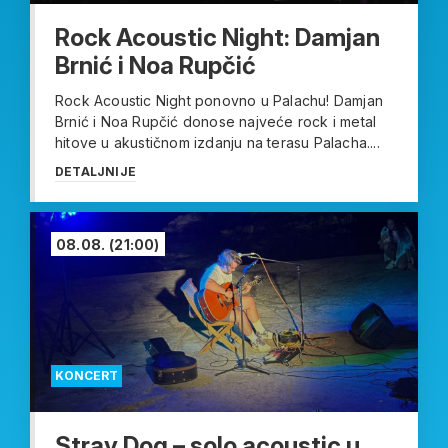
Rock Acoustic Night: Damjan
Brnić i Noa Rupčić
Rock Acoustic Night ponovno u Palachu! Damjan
Brnić i Noa Rupčić donose najveće rock i metal
hitove u akustičnom izdanju na terasu Palacha....
DETALJNIJE
08.08.
(21:00)
KONCERT
Stray Dog – solo acoustic u