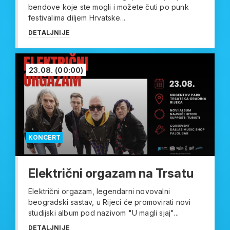
bendove koje ste mogli i možete čuti po punk
festivalima diljem Hrvatske...
DETALJNIJE
23.08.
(00:00)
KONCERT
Električni orgazam na Trsatu
Električni orgazam, legendarni novovalni
beogradski sastav, u Rijeci će promovirati novi
studijski album pod nazivom "U magli sjaj"...
DETALJNIJE