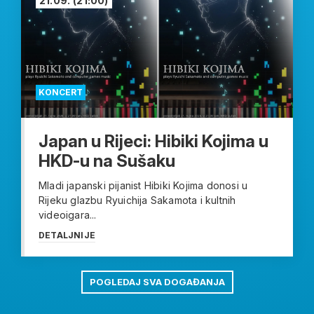
21.09.
(21:00)
KONCERT
Japan u Rijeci: Hibiki Kojima u
HKD-u na Sušaku
Mladi japanski pijanist Hibiki Kojima donosi u
Rijeku glazbu Ryuichija Sakamota i kultnih
videoigara...
DETALJNIJE
POGLEDAJ SVA DOGAĐANJA