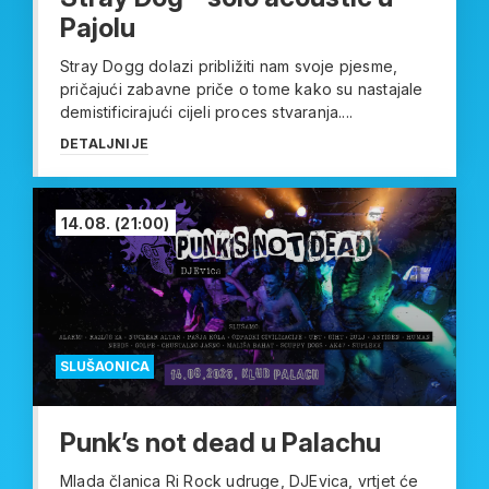
Pajolu
Stray Dogg dolazi približiti nam svoje pjesme,
pričajući zabavne priče o tome kako su nastajale
demistificirajući cijeli proces stvaranja....
DETALJNIJE
14.08.
(21:00)
SLUŠAONICA
Punk’s not dead u Palachu
Mlada članica Ri Rock udruge, DJEvica, vrtjet će