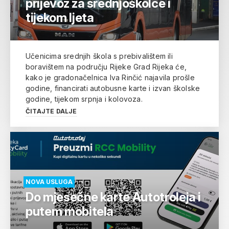
prijevoz za srednjoškolce i
tijekom ljeta
Učenicima srednjih škola s prebivalištem ili
boravištem na području Rijeke Grad Rijeka će,
kako je gradonačelnica Iva Rinčić najavila prošle
godine, financirati autobusne karte i izvan školske
godine, tijekom srpnja i kolovoza.
ČITAJTE DALJE
NOVA USLUGA
Do mjesečne karte Autotroleja i
putem mobitela