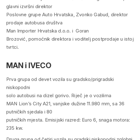
glavni izvršni direktor
Poslovne grupe Auto Hrvatska, Zvonko Gabud, direktor
prodaje autobusa društva
Man Importer Hrvatska d.o.o. i Goran
Brozović, pomoćnik direktora i voditelj postprodaje u istoj
tvrtci.
MAN i IVECO
Prva grupa od devet vozila su gradsko/prigradski
niskopodni
solo autobusi na dizel gorivo. Riječ je o vozilima
MAN Lion’s City A21, vanjske dužine 11.980 mm, sa 36
putničkih sjedala i 80
putničkih mjesta. Emisijski razred: Euro 6, snaga motora:
235 kw.
Druga grupa od četiri vozila su gradski niskopodni zglobni