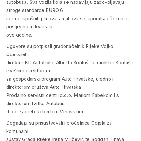
autobusa. Sva vozila koja se nabavljaju zadovoljavaju
stroge standarde EURO 6
norme ispušnih plinova, a njihova se isporuka očekuje u
posljednjem kvartalu
ove godine.
Ugovore su potpisali gradonačelnik Rijeke Vojko
Obersnel i
direktor KD Autotrolej Alberto Kontuš, te direktor Kontuš s
izvršnim direktorom
za gospodarski program Auto Hrvatske, ujedno i
direktorom društva Auto Hrvatska
Prodajno servisni centri d.o.o. Mariom Fabekom i s
direktorom tvrtke Autobus
d.o.o Zagreb Robertom Vrhovskim.
Događaju su prisustvovali i pročelnica Odjela za
komunalni
sustav Grada Rijeke Irena Miličević te Bogdan Tihava,