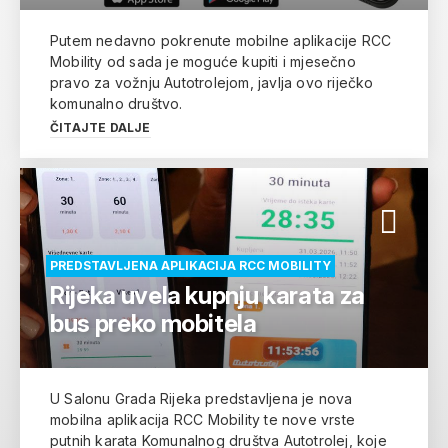
Putem nedavno pokrenute mobilne aplikacije RCC
Mobility od sada je moguće kupiti i mjesečno
pravo za vožnju Autotrolejom, javlja ovo riječko
komunalno društvo.
ČITAJTE DALJE
PREDSTAVLJENA APLIKACIJA RCC MOBILITY
Rijeka uvela kupnju karata za
bus preko mobitela
U Salonu Grada Rijeka predstavljena je nova
mobilna aplikacija RCC Mobility te nove vrste
putnih karata Komunalnog društva Autotrolej, koje