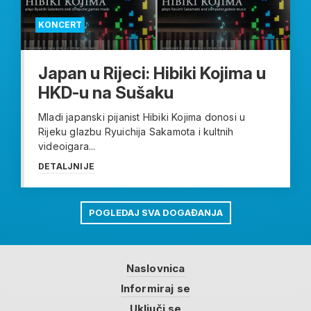
KONCERT
Japan u Rijeci: Hibiki Kojima u
HKD-u na Sušaku
Mladi japanski pijanist Hibiki Kojima donosi u
Rijeku glazbu Ryuichija Sakamota i kultnih
videoigara...
DETALJNIJE
POGLEDAJ SVA DOGAĐANJA
Naslovnica
Informiraj se
Uključi se