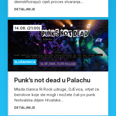
demistificirajući cijeli proces stvaranja....
DETALJNIJE
14.08.
(21:00)
SLUŠAONICA
Punk’s not dead u Palachu
Mlada članica Ri Rock udruge, DJEvica, vrtjet će
bendove koje ste mogli i možete čuti po punk
festivalima diljem Hrvatske...
DETALJNIJE