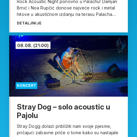
Rock Acoustic Night ponovno u Palachu! Damjan
Brnić i Noa Rupčić donose najveće rock i metal
hitove u akustičnom izdanju na terasu Palacha....
DETALJNIJE
08.08.
(21:00)
KONCERT
Stray Dog – solo acoustic u
Pajolu
Stray Dogg dolazi približiti nam svoje pjesme,
pričajući zabavne priče o tome kako su nastajale