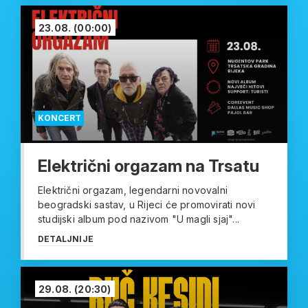
23.08.
(00:00)
KONCERT
Električni orgazam na Trsatu
Električni orgazam, legendarni novovalni
beogradski sastav, u Rijeci će promovirati novi
studijski album pod nazivom "U magli sjaj"...
DETALJNIJE
29.08.
(20:30)