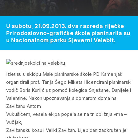
U subotu, 21.09.2013. dva razreda riječke
Prirodoslovno-grafičke škole planinarila su
u Nacionalnom parku Sjeverni Velebit.
Izlet su u sklopu Male planinarske škole PD Kamenjak
organizirali prof. Tanja Šego Miketa i licencirani planinarski
vodič Boris Kurilić uz pomoć kolegica Snježane, Danijele i
Valentine. Nakon upoznavanja s domarom doma na
Zavižanu Antom
Vukušićem, vesela ekipa popela se na tri obližnja vrha –
Vučjak,
Zavižansku kosu i Veliki Zavižan. Lijep dan zaokružen je