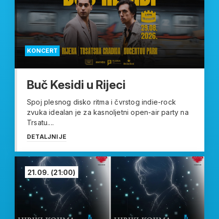
KONCERT
Buč Kesidi u Rijeci
Spoj plesnog disko ritma i čvrstog indie-rock
zvuka idealan je za kasnoljetni open-air party na
Trsatu....
DETALJNIJE
21.09.
(21:00)