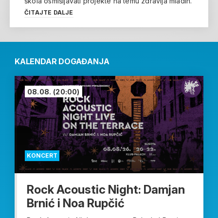
škola osmišljavati projekte na temu zdravlja mladih.
ČITAJTE DALJE
KALENDAR DOGAĐANJA
08.08.
(20:00)
KONCERT
Rock Acoustic Night: Damjan
Brnić i Noa Rupčić