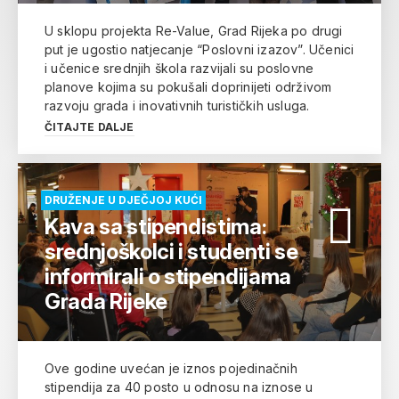
U sklopu projekta Re-Value, Grad Rijeka po drugi
put je ugostio natjecanje “Poslovni izazov”. Učenici
i učenice srednjih škola razvijali su poslovne
planove kojima su pokušali doprinijeti održivom
razvoju grada i inovativnih turističkih usluga.
ČITAJTE DALJE
DRUŽENJE U DJEČJOJ KUĆI
Kava sa stipendistima:
srednjoškolci i studenti se
informirali o stipendijama
Grada Rijeke
Ove godine uvećan je iznos pojedinačnih
stipendija za 40 posto u odnosu na iznose u