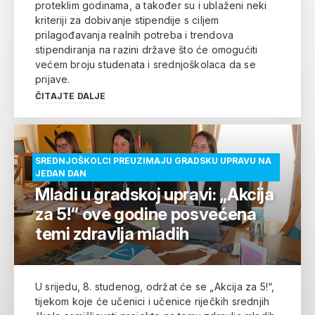
proteklim godinama, a također su i ublaženi neki
kriteriji za dobivanje stipendije s ciljem
prilagođavanja realnih potreba i trendova
stipendiranja na razini države što će omogućiti
većem broju studenata i srednjoškolaca da se
prijave.
ČITAJTE DALJE
SREDNJOŠKOLCI PREUZIMAJU GRADSKU UPRAVU NA
JEDAN DAN
Mladi u gradskoj upravi: „Akcija
za 5!“ ove godine posvećena
temi zdravlja mladih
U srijedu, 8. studenog, održat će se „Akcija za 5!“,
tijekom koje će učenici i učenice riječkih srednjih