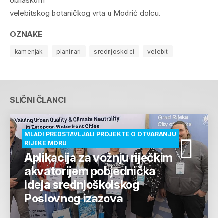
obilaskom
velebitskog botaničkog vrta u Modrić dolcu.
OZNAKE
kamenjak
planinari
srednjoskolci
velebit
SLIČNI ČLANCI
MLADI PREDSTAVLJALI PROJEKTE O OTVARANJU
RIJEKE MORU
Aplikacija za vožnju riječkim
akvatorijem pobjednička
ideja srednjoškolskog
Poslovnog izazova