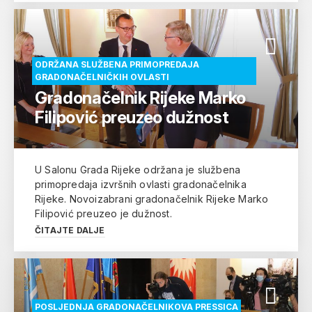
ODRŽANA SLUŽBENA PRIMOPREDAJA
GRADONAČELNIČKIH OVLASTI
Gradonačelnik Rijeke Marko
Filipović preuzeo dužnost
U Salonu Grada Rijeke održana je službena
primopredaja izvršnih ovlasti gradonačelnika
Rijeke. Novoizabrani gradonačelnik Rijeke Marko
Filipović preuzeo je dužnost.
ČITAJTE DALJE
POSLJEDNJA GRADONAČELNIKOVA PRESSICA