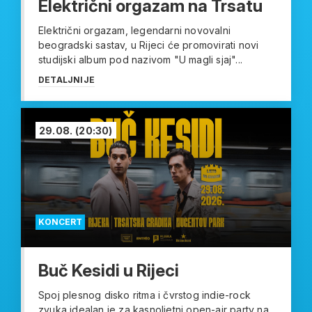
Električni orgazam na Trsatu
Električni orgazam, legendarni novovalni
beogradski sastav, u Rijeci će promovirati novi
studijski album pod nazivom "U magli sjaj"...
DETALJNIJE
29.08.
(20:30)
KONCERT
Buč Kesidi u Rijeci
Spoj plesnog disko ritma i čvrstog indie-rock
zvuka idealan je za kasnoljetni open-air party na