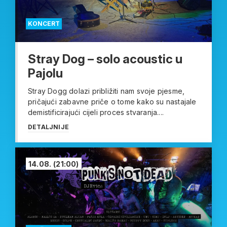
KONCERT
Stray Dog – solo acoustic u
Pajolu
Stray Dogg dolazi približiti nam svoje pjesme,
pričajući zabavne priče o tome kako su nastajale
demistificirajući cijeli proces stvaranja....
DETALJNIJE
14.08.
(21:00)