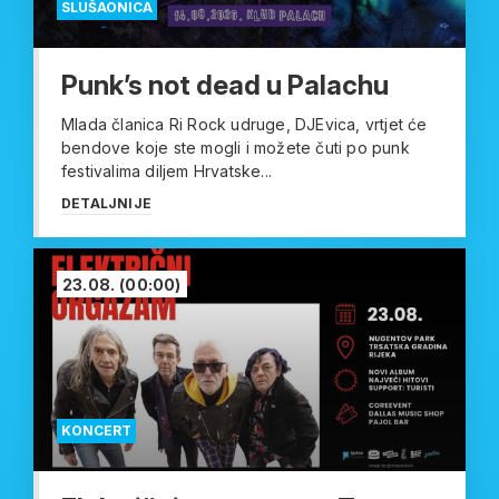
SLUŠAONICA
Punk’s not dead u Palachu
Mlada članica Ri Rock udruge, DJEvica, vrtjet će
bendove koje ste mogli i možete čuti po punk
festivalima diljem Hrvatske...
DETALJNIJE
23.08.
(00:00)
KONCERT