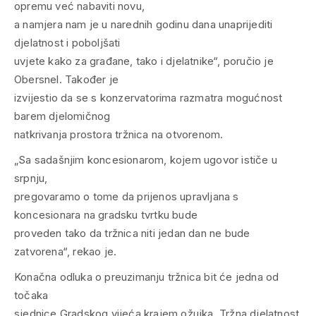
opremu već nabaviti novu,
a namjera nam je u narednih godinu dana unaprijediti
djelatnost i poboljšati
uvjete kako za građane, tako i djelatnike“, poručio je
Obersnel. Također je
izvijestio da se s konzervatorima razmatra mogućnost
barem djelomičnog
natkrivanja prostora tržnica na otvorenom.
„Sa sadašnjim koncesionarom, kojem ugovor ističe u
srpnju,
pregovaramo o tome da prijenos upravljana s
koncesionara na gradsku tvrtku bude
proveden tako da tržnica niti jedan dan ne bude
zatvorena“, rekao je.
Konačna odluka o preuzimanju tržnica bit će jedna od
točaka
sjednice Gradskog vijeća krajem ožujka. Tržna djelatnost