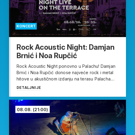
KONCERT
Rock Acoustic Night: Damjan
Brnić i Noa Rupčić
Rock Acoustic Night ponovno u Palachu! Damjan
Brnić i Noa Rupčić donose najveće rock i metal
hitove u akustičnom izdanju na terasu Palacha....
DETALJNIJE
08.08.
(21:00)