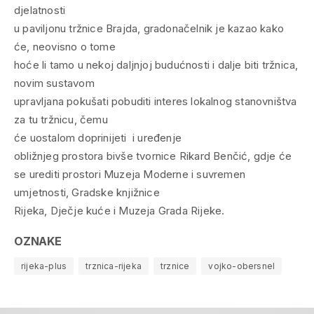
djelatnosti
u paviljonu tržnice Brajda, gradonačelnik je kazao kako
će, neovisno o tome
hoće li tamo u nekoj daljnjoj budućnosti i dalje biti tržnica,
novim sustavom
upravljana pokušati pobuditi interes lokalnog stanovništva
za tu tržnicu, čemu
će uostalom doprinijeti i uređenje
obližnjeg prostora bivše tvornice Rikard Benčić, gdje će
se urediti prostori Muzeja Moderne i suvremen
umjetnosti, Gradske knjižnice
Rijeka, Dječje kuće i Muzeja Grada Rijeke.
OZNAKE
rijeka-plus
trznica-rijeka
trznice
vojko-obersnel