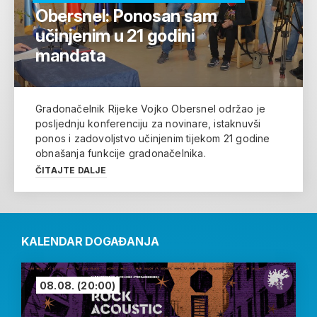
Obersnel: Ponosan sam
učinjenim u 21 godini
mandata
Gradonačelnik Rijeke Vojko Obersnel održao je
posljednju konferenciju za novinare, istaknuvši
ponos i zadovoljstvo učinjenim tijekom 21 godine
obnašanja funkcije gradonačelnika.
ČITAJTE DALJE
KALENDAR DOGAĐANJA
08.08.
(20:00)