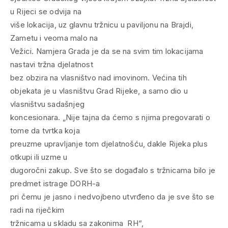
u Rijeci se odvija na
više lokacija, uz glavnu tržnicu u paviljonu na Brajdi,
Zametu i veoma malo na
Vežici. Namjera Grada je da se na svim tim lokacijama
nastavi tržna djelatnost
bez obzira na vlasništvo nad imovinom. Većina tih
objekata je u vlasništvu Grad Rijeke, a samo dio u
vlasništvu sadašnjeg
koncesionara. „Nije tajna da ćemo s njima pregovarati o
tome da tvrtka koja
preuzme upravljanje tom djelatnošću, dakle Rijeka plus
otkupi ili uzme u
dugoročni zakup. Sve što se događalo s tržnicama bilo je
predmet istrage DORH-a
pri čemu je jasno i nedvojbeno utvrđeno da je sve što se
radi na riječkim
tržnicama u skladu sa zakonima RH“,