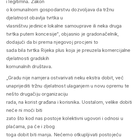
i legitimna. Zakon
o komunalnom gospodarstvu dozvoljava da tržnu
djelatnost obavlja tvrtka u
vlasništvu jedinice lokalne samouprave ili neka druga
tvrtka putem koncesije“, objasnio je gradonačelnik,
dodajući da bi prema njegovoj procjeni to
sada bila tvrtka Rijeka plus koja je preuzela komercijalne
djelatnosti gradskih
komunalnih društava.
„Gradu nije namjera ostvarivati neku ekstra dobit, već
unaprijediti tržnu djelatnost ulaganjem u novu opremu te
nešto drugačiju organizaciju
rada, na korist građana i korisnika. Uostalom, velike dobiti
neće ni moći biti
zato što kod nas postoje kolektivni ugovori i odnosi u
plaćama, pa će i zbog
toga dobit biti manja. Nećemo otkupljivati postojeću