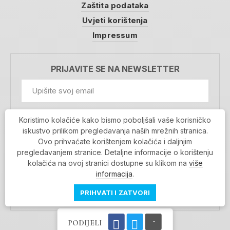
Zaštita podataka
Uvjeti korištenja
Impressum
PRIJAVITE SE NA NEWSLETTER
GDPR Information
Koristimo kolačiće kako bismo poboljšali vaše korisničko
Prihvaćam da se moji podaci spremaju u bazu
iskustvo prilikom pregledavanja naših mrežnih stranica.
podataka i koriste u svrhu slanja MojaRijeka
Ovo prihvaćate korištenjem kolačića i daljnjim
newslettera
pregledavanjem stranice. Detaljne informacije o korištenju
MOJARIJEKA NEWSLETTER
kolačića na ovoj stranici dostupne su klikom na
više
PRIJAVI SE
informacija
.
PRIHVATI I ZATVORI
PODIJELI
Povratak na vrh