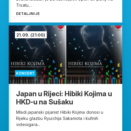
Trsatu....
DETALJNIJE
21.09.
(21:00)
KONCERT
Japan u Rijeci: Hibiki Kojima u
HKD-u na Sušaku
Mladi japanski pijanist Hibiki Kojima donosi u
Rijeku glazbu Ryuichija Sakamota i kultnih
videoigara...