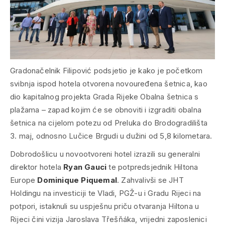
Gradonačelnik Filipović podsjetio je kako je početkom
svibnja ispod hotela otvorena novouređena šetnica, kao
dio kapitalnog projekta Grada Rijeke Obalna šetnica s
plažama – zapad kojim će se obnoviti i izgraditi obalna
šetnica na cijelom potezu od Preluka do Brodogradilišta
3. maj, odnosno Lučice Brgudi u dužini od 5,8 kilometara.
Dobrodošlicu u novootvoreni hotel izrazili su generalni
direktor hotela
Ryan Gauci
te potpredsjednik Hiltona
Europe
Dominique Piquemal
. Zahvalivši se JHT
Holdingu na investiciji te Vladi, PGŽ-u i Gradu Rijeci na
potpori, istaknuli su uspješnu priču otvaranja Hiltona u
Rijeci čini vizija Jaroslava Třešňáka, vrijedni zaposlenici