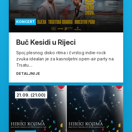
KONCERT
Buč Kesidi u Rijeci
Spoj plesnog disko ritma i čvrstog indie-rock
zvuka idealan je za kasnoljetni open-air party na
Trsatu....
DETALJNIJE
21.09.
(21:00)