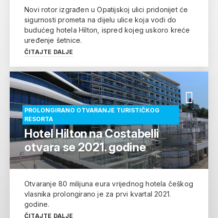
Novi rotor izgrađen u Opatijskoj ulici pridonijet će
sigurnosti prometa na dijelu ulice koja vodi do
budućeg hotela Hilton, ispred kojeg uskoro kreće
uređenje šetnice.
ČITAJTE DALJE
PROLONGIRANO OTVARANJE TURISTIČKOG
RESORTA
Hotel Hilton na Costabelli
otvara se 2021. godine
Otvaranje 80 milijuna eura vrijednog hotela češkog
vlasnika prolongirano je za prvi kvartal 2021.
godine.
ČITAJTE DALJE