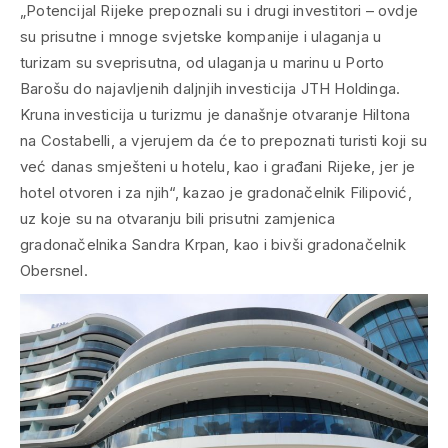
„Potencijal Rijeke prepoznali su i drugi investitori – ovdje
su prisutne i mnoge svjetske kompanije i ulaganja u
turizam su sveprisutna, od ulaganja u marinu u Porto
Barošu do najavljenih daljnjih investicija JTH Holdinga.
Kruna investicija u turizmu je današnje otvaranje Hiltona
na Costabelli, a vjerujem da će to prepoznati turisti koji su
već danas smješteni u hotelu, kao i građani Rijeke, jer je
hotel otvoren i za njih“, kazao je gradonačelnik Filipović,
uz koje su na otvaranju bili prisutni zamjenica
gradonačelnika Sandra Krpan, kao i bivši gradonačelnik
Obersnel.