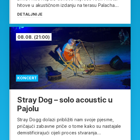
hitove u akustičnom izdanju na terasu Palacha....
DETALJNIJE
08.08.
(21:00)
KONCERT
Stray Dog – solo acoustic u
Pajolu
Stray Dogg dolazi približiti nam svoje pjesme,
pričajući zabavne priče o tome kako su nastajale
demistificirajući cijeli proces stvaranja....