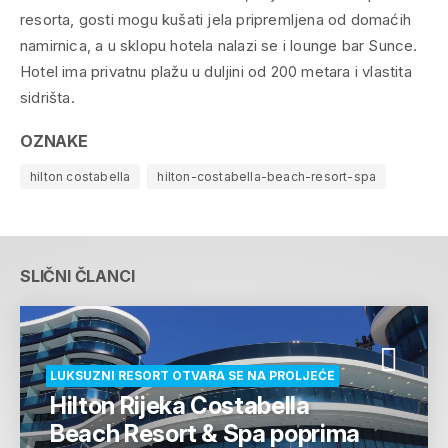
resorta, gosti mogu kušati jela pripremljena od domaćih
namirnica, a u sklopu hotela nalazi se i lounge bar Sunce.
Hotel ima privatnu plažu u duljini od 200 metara i vlastita
sidrišta.
OZNAKE
hilton costabella
hilton-costabella-beach-resort-spa
SLIČNI ČLANCI
LUKSUZNI RESORT OTVARA SE NA PROLJEĆE
Hilton Rijeka Costabella
Beach Resort & Spa poprima