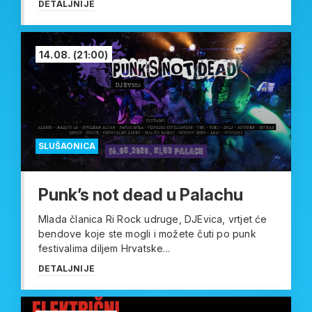
DETALJNIJE
14.08.
(21:00)
SLUŠAONICA
Punk’s not dead u Palachu
Mlada članica Ri Rock udruge, DJEvica, vrtjet će
bendove koje ste mogli i možete čuti po punk
festivalima diljem Hrvatske...
DETALJNIJE