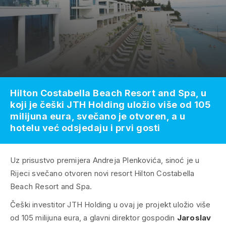
Hilton Costabella Beach Resort and Spa, u
koji je češki JTH Holding uložio više od 105
milijuna eura, svečano je otvoren, a u
hotelu već odsjedaju i prvi gosti
Uz prisustvo premijera Andreja Plenkovića, sinoć je u
Rijeci svečano otvoren novi resort Hilton Costabella
Beach Resort and Spa.
Češki investitor JTH Holding u ovaj je projekt uložio više
od 105 milijuna eura, a glavni direktor gospodin
Jaroslav