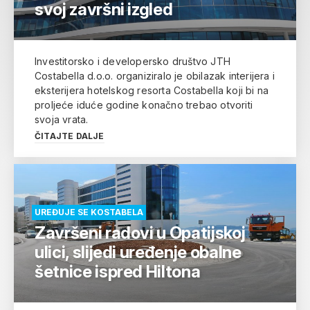
svoj završni izgled
Investitorsko i developersko društvo JTH
Costabella d.o.o. organiziralo je obilazak interijera i
eksterijera hotelskog resorta Costabella koji bi na
proljeće iduće godine konačno trebao otvoriti
svoja vrata.
ČITAJTE DALJE
UREĐUJE SE KOSTABELA
Završeni radovi u Opatijskoj
ulici, slijedi uređenje obalne
šetnice ispred Hiltona