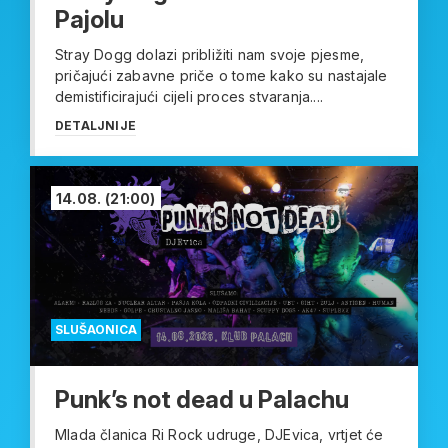
Pajolu
Stray Dogg dolazi približiti nam svoje pjesme,
pričajući zabavne priče o tome kako su nastajale
demistificirajući cijeli proces stvaranja....
DETALJNIJE
14.08.
(21:00)
SLUŠAONICA
Punk’s not dead u Palachu
Mlada članica Ri Rock udruge, DJEvica, vrtjet će