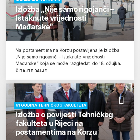
Izložba „Nije samo rigojanči –
Istaknute vrijednosti
Mađarske“
Na postamentima na Korzu postavljena je izložba
„Nije samo rigojanči – Istaknute vrijednosti
Mađarske“ koja se može razgledati do 18. ožujka.
ČITAJTE DALJE
61 GODINA TEHNIČKOG FAKULTETA
Izložba o povijesti Tehničkog
fakulteta u Rijeci na
postamentima na Korzu