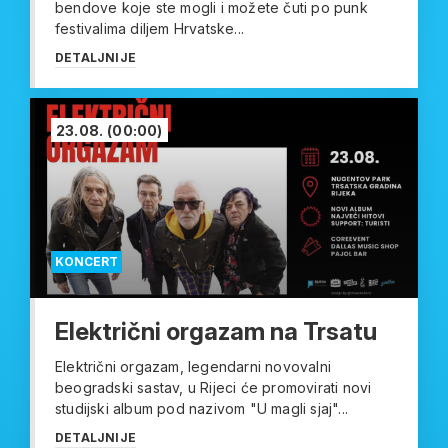
bendove koje ste mogli i možete čuti po punk
festivalima diljem Hrvatske...
DETALJNIJE
23.08.
(00:00)
KONCERT
Električni orgazam na Trsatu
Električni orgazam, legendarni novovalni
beogradski sastav, u Rijeci će promovirati novi
studijski album pod nazivom "U magli sjaj"...
DETALJNIJE