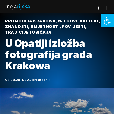
moja
rijeka
Open 
PROMOCIJA KRAKOWA, NJEGOVE KULTURE,
ZNANOSTI, UMJETNOSTI, POVIJESTI,
TRADICIJE I OBIČAJA
U Opatiji izložba
fotografija grada
Krakowa
04.09.2011.
Autor:
urednik