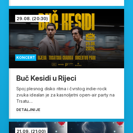
29.08.
(20:30)
KONCERT
Buč Kesidi u Rijeci
Spoj plesnog disko ritma i čvrstog indie-rock
zvuka idealan je za kasnoljetni open-air party na
Trsatu....
DETALJNIJE
21.09.
(21:00)