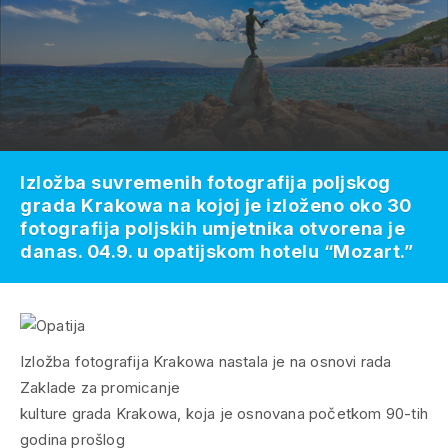
Izložba suvremenih fotografija poljskog
grada Krakowa na kojoj je izloženo oko 30
fotografija poljskih umjetnika otvorena je
danas. 04.9. u opatijskom hotelu “Mozart.”
Izložba fotografija Krakowa nastala je na osnovi rada
Zaklade za promicanje
kulture grada Krakowa, koja je osnovana početkom 90-tih
godina prošlog