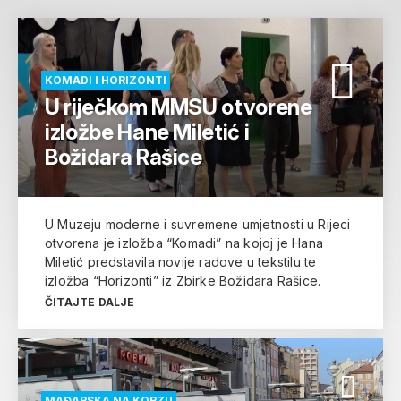
KOMADI I HORIZONTI
U riječkom MMSU otvorene
izložbe Hane Miletić i
Božidara Rašice
U Muzeju moderne i suvremene umjetnosti u Rijeci
otvorena je izložba “Komadi” na kojoj je Hana
Miletić predstavila novije radove u tekstilu te
izložba “Horizonti” iz Zbirke Božidara Rašice.
ČITAJTE DALJE
MAĐARSKA NA KORZU