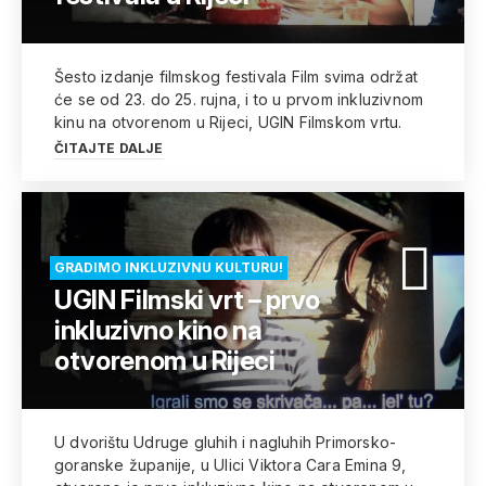
Šesto izdanje filmskog festivala Film svima održat
će se od 23. do 25. rujna, i to u prvom inkluzivnom
kinu na otvorenom u Rijeci, UGIN Filmskom vrtu.
ČITAJTE DALJE
GRADIMO INKLUZIVNU KULTURU!
UGIN Filmski vrt – prvo
inkluzivno kino na
otvorenom u Rijeci
U dvorištu Udruge gluhih i nagluhih Primorsko-
goranske županije, u Ulici Viktora Cara Emina 9,