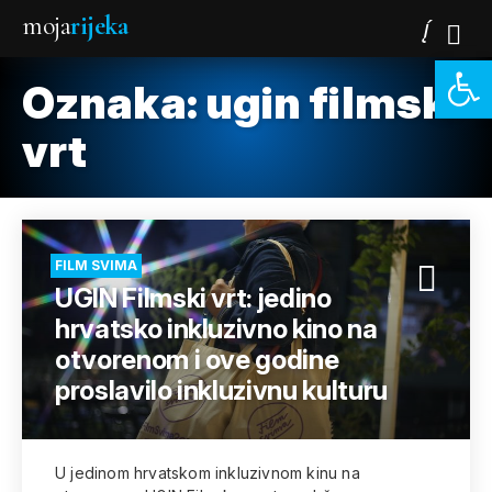
moja
rijeka
Open 
Oznaka:
ugin filmski
vrt
FILM SVIMA
UGIN Filmski vrt: jedino
hrvatsko inkluzivno kino na
otvorenom i ove godine
proslavilo inkluzivnu kulturu
U jedinom hrvatskom inkluzivnom kinu na