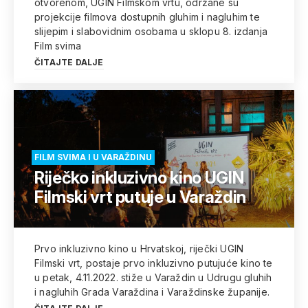
otvorenom, UGIN Filmskom vrtu, održane su
projekcije filmova dostupnih gluhim i nagluhim te
slijepim i slabovidnim osobama u sklopu 8. izdanja
Film svima
ČITAJTE DALJE
FILM SVIMA I U VARAŽDINU
Riječko inkluzivno kino UGIN
Filmski vrt putuje u Varaždin
Prvo inkluzivno kino u Hrvatskoj, riječki UGIN
Filmski vrt, postaje prvo inkluzivno putujuće kino te
u petak, 4.11.2022. stiže u Varaždin u Udrugu gluhih
i nagluhih Grada Varaždina i Varaždinske županije.