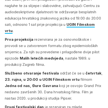
nagluhe te za slijepe i slabovidne, zahvaljujući Centru za
audiodeskriptivne djelatnosti te održavanje besplatnih
edukacija hrvatskog znakovnog jezika od 19:00 do 20:00
sati, odnosno 1 sat prije projekcija u
UGIN Filmskom
vrtu
.
Prva projekcija
rezervirana je za osnovnoškolce i
provodi se u zatvorenom formatu zbog epidemioloških
smjernica. Za njih su prevedene i prilagođene dvije pilot
epizode
Malih letećih medvjeda
, nastale 1989. u
produkciji Zagreb filma.
Službeno otvaranje festivala
održat će se u
četvrtak
,
23. rujna, u 20:00 u UGIN Filmskom vrtu
filmom
Jedna od nas
, Đure Gavrana
koji je osvojio Grand Prix
nedavno završenih 30. Dana hrvatskog filma. Film je
nastao 2020. u produkciji studija Pipser.
Drugi festivalski dan
je rezerviran za mlade