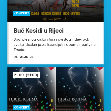
KONCERT
Buč Kesidi u Rijeci
Spoj plesnog disko ritma i čvrstog indie-rock
zvuka idealan je za kasnoljetni open-air party na
Trsatu....
DETALJNIJE
21.09.
(21:00)
KONCERT