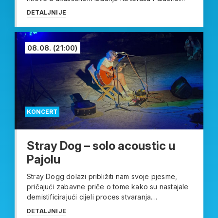
DETALJNIJE
08.08.
(21:00)
KONCERT
Stray Dog – solo acoustic u
Pajolu
Stray Dogg dolazi približiti nam svoje pjesme,
pričajući zabavne priče o tome kako su nastajale
demistificirajući cijeli proces stvaranja....
DETALJNIJE