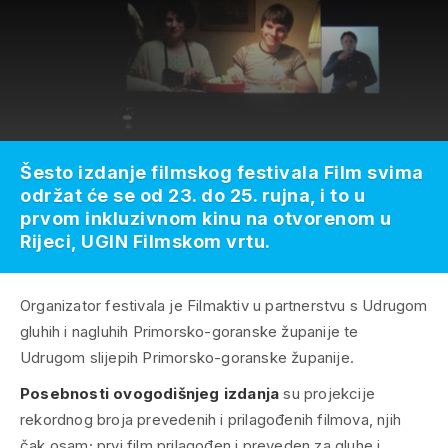
Šesto izdanje filmskog festivala Film svima
održat će se od 23. do 25. rujna, i to u
prvom inkluzivnom kinu na otvorenom u
Rijeci, UGIN Filmskom vrtu.
Organizator festivala je Filmaktiv u partnerstvu s Udrugom
gluhih i nagluhih Primorsko-goranske županije te
Udrugom slijepih Primorsko-goranske županije.
Posebnosti ovogodišnjeg izdanja
su projekcije
rekordnog broja prevedenih i prilagođenih filmova, njih
čak osam; prvi film prilagođen i preveden za gluhe i