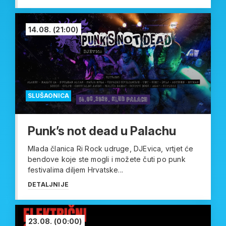
14.08.
(21:00)
SLUŠAONICA
Punk’s not dead u Palachu
Mlada članica Ri Rock udruge, DJEvica, vrtjet će
bendove koje ste mogli i možete čuti po punk
festivalima diljem Hrvatske...
DETALJNIJE
23.08.
(00:00)