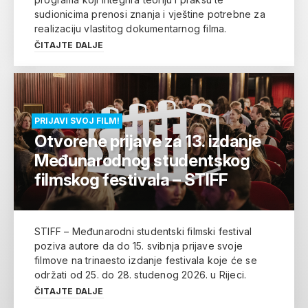
sudionicima prenosi znanja i vještine potrebne za
realizaciju vlastitog dokumentarnog filma.
ČITAJTE DALJE
PRIJAVI SVOJ FILM!
Otvorene prijave za 13. izdanje
Međunarodnog studentskog
filmskog festivala – STIFF
STIFF – Međunarodni studentski filmski festival
poziva autore da do 15. svibnja prijave svoje
filmove na trinaesto izdanje festivala koje će se
održati od 25. do 28. studenog 2026. u Rijeci.
ČITAJTE DALJE