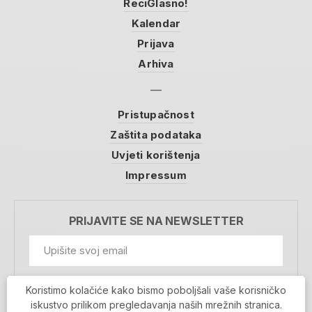
ReciGlasno!
Kalendar
Prijava
Arhiva
Pristupačnost
Zaštita podataka
Uvjeti korištenja
Impressum
PRIJAVITE SE NA NEWSLETTER
GDPR Information
Koristimo kolačiće kako bismo poboljšali vaše korisničko
Prihvaćam da se moji podaci spremaju u bazu
iskustvo prilikom pregledavanja naših mrežnih stranica.
podataka i koriste u svrhu slanja MojaRijeka