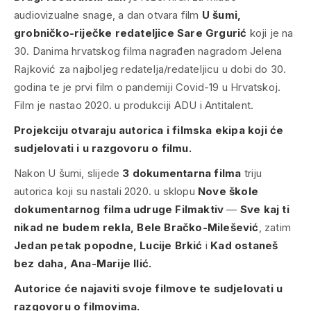
audiovizualne snage, a dan otvara film
U šumi,
grobničko-riječke redateljice Sare Grgurić
koji je na
30. Danima hrvatskog filma nagrađen nagradom
Jelena
Rajković
za najboljeg redatelja/redateljicu u dobi do 30.
godina te je prvi film o pandemiji Covid-19 u Hrvatskoj.
Film je nastao 2020. u produkciji ADU i Antitalent.
Projekciju otvaraju autorica i filmska ekipa koji će
sudjelovati i u razgovoru o filmu.
Nakon
U šumi
, slijede
3 dokumentarna filma
triju
autorica koji su nastali 2020. u sklopu
Nove škole
dokumentarnog filma udruge Filmaktiv
—
Sve kaj ti
nikad ne budem rekla
, Bele Bračko-Milešević
, zatim
Jedan petak popodne
, Lucije Brkić
i
Kad ostaneš
bez daha
, Ana-Marije Ilić.
Autorice će najaviti svoje filmove te sudjelovati u
razgovoru o filmovima.