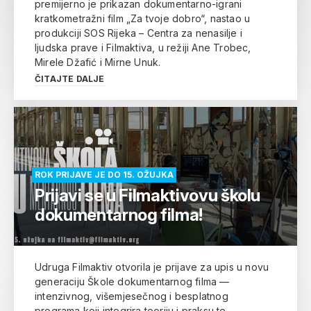
premijerno je prikazan dokumentarno-igrani
kratkometražni film „Za tvoje dobro“, nastao u
produkciji SOS Rijeka – Centra za nenasilje i
ljudska prave i Filmaktiva, u režiji Ane Trobec,
Mirele Džafić i Mirne Unuk.
ČITAJTE DALJE
ROK PRIJAVE JE DO 15. OŽUJKA
Prijavi se u Filmaktivovu školu
dokumentarnog filma!
Udruga Filmaktiv otvorila je prijave za upis u novu
generaciju Škole dokumentarnog filma —
intenzivnog, višemjesečnog i besplatnog
programa koji integrira teoriju i praksu te