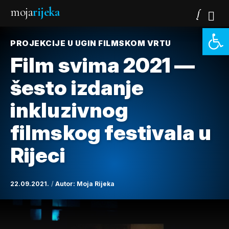
moja
rijeka
Open 
PROJEKCIJE U UGIN FILMSKOM VRTU
Film svima 2021 —
šesto izdanje
inkluzivnog
filmskog festivala u
Rijeci
22.09.2021.
Autor:
Moja Rijeka