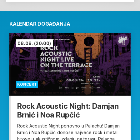
KALENDAR DOGAĐANJA
08.08.
(20:00)
KONCERT
Rock Acoustic Night: Damjan
Brnić i Noa Rupčić
Rock Acoustic Night ponovno u Palachu! Damjan
Brnić i Noa Rupčić donose najveće rock i metal
hitove u akustičnom izdanju na terasu Palacha....