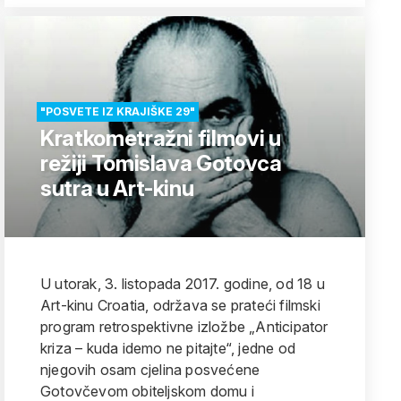
"POSVETE IZ KRAJIŠKE 29"
Kratkometražni filmovi u
režiji Tomislava Gotovca
sutra u Art-kinu
U utorak, 3. listopada 2017. godine, od 18 u
Art-kinu Croatia, održava se prateći filmski
program retrospektivne izložbe „Anticipator
kriza – kuda idemo ne pitajte“, jedne od
njegovih osam cjelina posvećene
Gotovčevom obiteljskom domu i