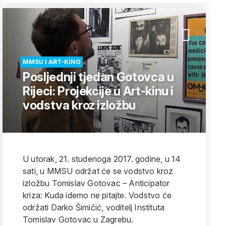
MMSU I ART-KINO
Posljednji tjedan Gotovca u
Rijeci: Projekcije u Art-kinu i
vodstva kroz izložbu
U utorak, 21. studenoga 2017. godine, u 14
sati, u MMSU održat će se vodstvo kroz
izložbu Tomislav Gotovac – Anticipator
kriza: Kuda idemo ne pitajte. Vodstvo će
održati Darko Šimičić, voditelj Instituta
Tomislav Gotovac u Zagrebu.