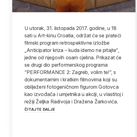
U utorak, 31. listopada 2017. godine, u 18
sati u Art-kinu Croatia, održat će se prateći
filmski program retrospektivne izložbe
„Anticipator kriza – kuda idemo ne pitajte“,
jedne od njegovih osam cjelina. Prikazat će
se drugi dio performerskog programa
“PERFORMANCE 2: Zagreb, volim te!”, s
dokumentarnim i kratkim filmovima koji su
obilježeni fotogeničnom figurom Gotovca
kao izvođača i umjetnika u akciji, u vlastitoj i
režiji Željka Radivoja i Dražena Žarkovića.
ČITAJTE DALJE