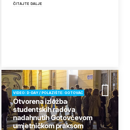
ČITAJTE DALJE
VIDEO: D-DAY / POLAZIŠTE: GOTOVAC
Otvorena izložba
studentskih radova
nadahnutih Gotovčevom
umjetničkom praksom