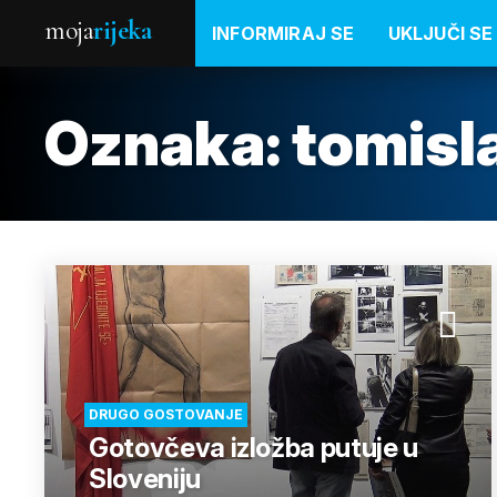
moja
rijeka
INFORMIRAJ SE
UKLJUČI SE
Oznaka:
tomisl
DRUGO GOSTOVANJE
Gotovčeva izložba putuje u
Sloveniju