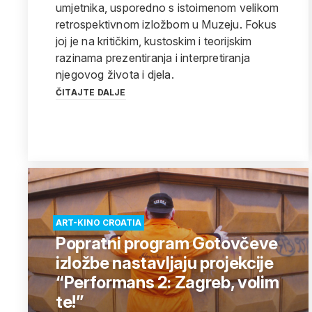
umjetnika, usporedno s istoimenom velikom
retrospektivnom izložbom u Muzeju. Fokus
joj je na kritičkim, kustoskim i teorijskim
razinama prezentiranja i interpretiranja
njegovog života i djela.
ČITAJTE DALJE
ART-KINO CROATIA
Popratni program Gotovčeve
izložbe nastavljaju projekcije
“Performans 2: Zagreb, volim
te!”