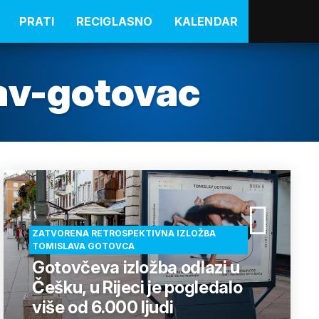
PRATI
RECIGLASNO
KALENDAR
av-gotovac
ZATVORENA RETROSPEKTIVNA IZLOŽBA
TOMISLAVA GOTOVCA
Gotovčeva izložba odlazi u
Češku, u Rijeci je pogledalo
više od 6.000 ljudi