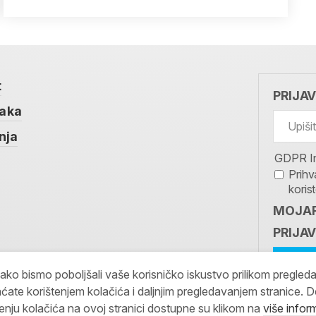
t
PRIJA
taka
nja
GDPR I
Prihv
koris
MOJAR
PRIJAV
kako bismo poboljšali vaše korisničko iskustvo prilikom pregled
ćate korištenjem kolačića i daljnjim pregledavanjem stranice. D
tenju kolačića na ovoj stranici dostupne su klikom na
više infor