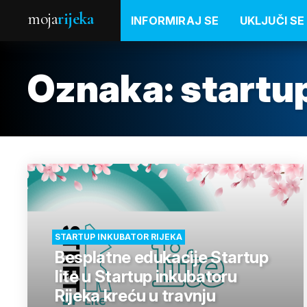
moja
rijeka
INFORMIRAJ SE
UKLJUČI SE
Oznaka:
startup
STARTUP INKUBATOR RIJEKA
Besplatne edukacije Startup
lite u Startup inkubatoru
Rijeka kreću u travnju