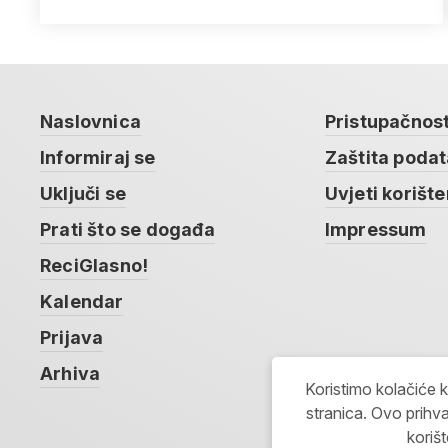
Naslovnica
Pristupačnos
Informiraj se
Zaštita poda
Uključi se
Uvjeti korište
Prati što se događa
Impressum
ReciGlasno!
Kalendar
Prijava
Arhiva
Koristimo kolačiće 
stranica. Ovo prihva
koriš