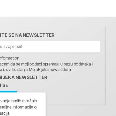
VITE SE NA NEWSLETTER
nformation
aćam da se moji podaci spremaju u bazu podataka i
te u svrhu slanja MojaRijeka newslettera
IJEKA NEWSLETTER
I SE
avanja naših mrežnih
etaljne informacije o
macija
.