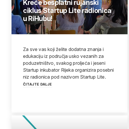
Kreće besplatni rujanski
ciklus Startup Lite radionica
u RiHubu!
Za sve vas koji želite dodatna znanja i
edukaciju iz područja usko vezanih za
poduzetništvo, svakog proljeća i jeseni
Startup inkubator Rijeka organizira posebni
niz radionica pod nazivom Startup Lite.
ČITAJTE DALJE