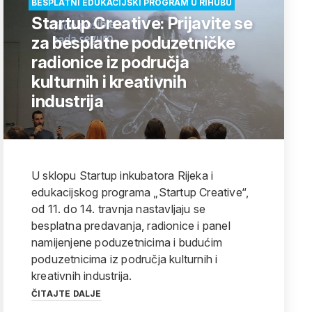
BESPLATNI EDUKACIJSKI PROGRAM U RIHUBU
Startup Creative: Prijavite se
za besplatne poduzetničke
radionice iz područja
kulturnih i kreativnih
industrija
U sklopu Startup inkubatora Rijeka i
edukacijskog programa „Startup Creative“,
od 11. do 14. travnja nastavljaju se
besplatna predavanja, radionice i panel
namijenjene poduzetnicima i budućim
poduzetnicima iz područja kulturnih i
kreativnih industrija.
ČITAJTE DALJE