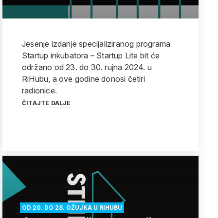
Jesenje izdanje specijaliziranog programa
Startup inkubatora – Startup Lite bit će
održano od 23. do 30. rujna 2024. u
RiHubu, a ove godine donosi četiri
radionice.
ČITAJTE DALJE
OD 20. DO 28. OŽUJKA U RIHUBU