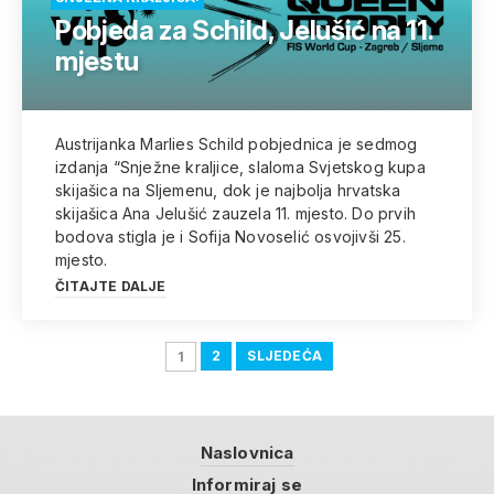
Pobjeda za Schild, Jelušić na 11.
mjestu
Austrijanka Marlies Schild pobjednica je sedmog
izdanja “Snježne kraljice, slaloma Svjetskog kupa
skijašica na Sljemenu, dok je najbolja hrvatska
skijašica Ana Jelušić zauzela 11. mjesto. Do prvih
bodova stigla je i Sofija Novoselić osvojivši 25.
mjesto.
ČITAJTE DALJE
2
SLJEDEĆA
1
Naslovnica
Informiraj se