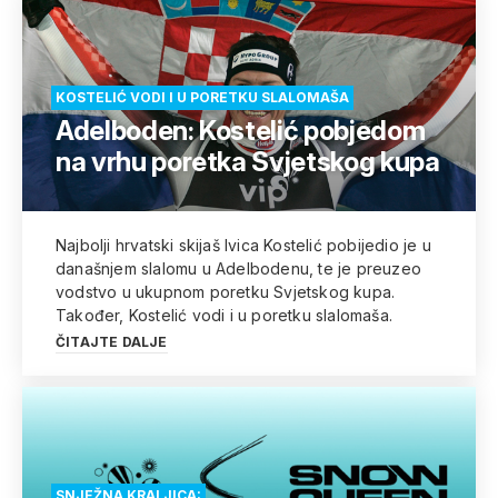
KOSTELIĆ VODI I U PORETKU SLALOMAŠA
Adelboden: Kostelić pobjedom
na vrhu poretka Svjetskog kupa
Najbolji hrvatski skijaš Ivica Kostelić pobijedio je u
današnjem slalomu u Adelbodenu, te je preuzeo
vodstvo u ukupnom poretku Svjetskog kupa.
Također, Kostelić vodi i u poretku slalomaša.
ČITAJTE DALJE
SNJEŽNA KRALJICA: