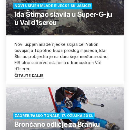
NOVI USPJEH MLADE RIJEČKE SKIJAŠICE!
Ida Štimac slavila u Super-G-ju
u Val d’Isereu
Novi uspjeh mlade riječke skijašice! Nakon
osvajanja Topolino kupa prošlog mjeseca, Ida
Štimac pobijedila je na današnjoj međunarodnoj
FIS utrci superveleslaloma u francuskom Val
d’Isereu.
ČITAJTE DALJE
ZAGREB/PASSO TONALE, 17. OŽUJKA 2013.
Brončano odličje za Branku