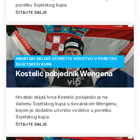
poretku Svjetskog kupa.
ČITAJTE DALJE
HRVATSKI SKIJAŠ UČVRSTIO VODSTVO U PORETKU
SVJETSKOG KUPA
Kostelić pobjednik Wengena
Hrvatski skijaš Ivica Kostelić pobijedio je na
slalomu Svjetskog kupa u švicarskom Wengenu,
kojom je dodatno učvrstio vodstvo u poretku
Svjetskog kupa.
ČITAJTE DALJE