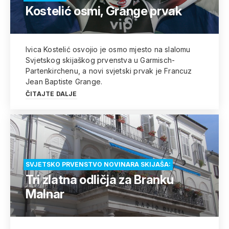
Kostelić osmi, Grange prvak
Ivica Kostelić osvojio je osmo mjesto na slalomu
Svjetskog skijaškog prvenstva u Garmisch-
Partenkirchenu, a novi svjetski prvak je Francuz
Jean Baptiste Grange.
ČITAJTE DALJE
SVJETSKO PRVENSTVO NOVINARA SKIJAŠA:
Tri zlatna odličja za Branku
Malnar