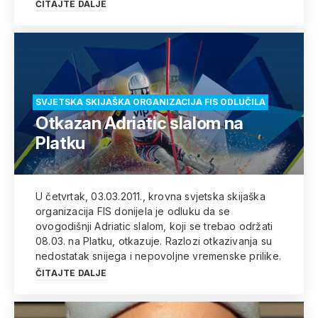
ČITAJTE DALJE
SVJETSKA SKIJAŠKA ORGANIZACIJA FIS ODLUČILA
Otkazan Adriatic slalom na
Platku
U četvrtak, 03.03.2011., krovna svjetska skijaška
organizacija FIS donijela je odluku da se
ovogodišnji Adriatic slalom, koji se trebao održati
08.03. na Platku, otkazuje. Razlozi otkazivanja su
nedostatak snijega i nepovoljne vremenske prilike.
ČITAJTE DALJE