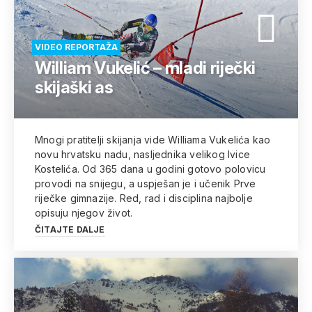
VIDEO REPORTAŽA
William Vukelić – mladi riječki
skijaški as
Mnogi pratitelji skijanja vide Williama Vukelića kao
novu hrvatsku nadu, nasljednika velikog Ivice
Kostelića. Od 365 dana u godini gotovo polovicu
provodi na snijegu, a uspješan je i učenik Prve
riječke gimnazije. Red, rad i disciplina najbolje
opisuju njegov život.
ČITAJTE DALJE