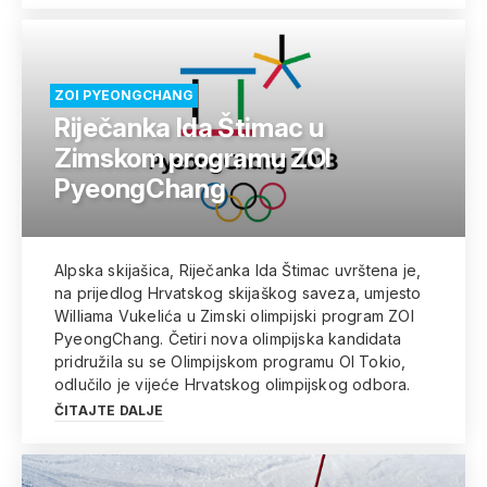
ZOI PYEONGCHANG
Riječanka Ida Štimac u
Zimskom programu ZOI
PyeongChang
Alpska skijašica, Riječanka Ida Štimac uvrštena je,
na prijedlog Hrvatskog skijaškog saveza, umjesto
Williama Vukelića u Zimski olimpijski program ZOI
PyeongChang. Četiri nova olimpijska kandidata
pridružila su se Olimpijskom programu OI Tokio,
odlučilo je vijeće Hrvatskog olimpijskog odbora.
ČITAJTE DALJE