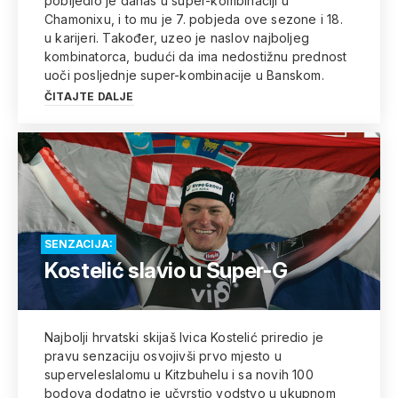
pobijedio je danas u super-kombinaciji u
Chamonixu, i to mu je 7. pobjeda ove sezone i 18.
u karijeri. Također, uzeo je naslov najboljeg
kombinatorca, budući da ima nedostižnu prednost
uoči posljednje super-kombinacije u Banskom.
ČITAJTE DALJE
SENZACIJA:
Kostelić slavio u Super-G
Najbolji hrvatski skijaš Ivica Kostelić priredio je
pravu senzaciju osvojivši prvo mjesto u
superveleslalomu u Kitzbuhelu i sa novih 100
bodova dodatno je učvrstio vodstvo u ukupnom