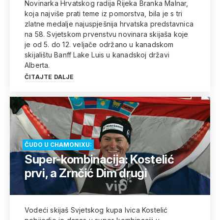
Novinarka Hrvatskog radija Rijeka Branka Malnar,
koja najviše prati teme iz pomorstva, bila je s tri
zlatne medalje najuspješnija hrvatska predstavnica
na 58. Svjetskom prvenstvu novinara skijaša koje
je od 5. do 12. veljače održano u kanadskom
skijalištu Banff Lake Luis u kanadskoj državi
Alberta.
ČITAJTE DALJE
ČUDO U CHAMONIXU:
Super-kombinacija: Kostelić
prvi, a Zrnčić Dim drugi
Vodeći skijaš Svjetskog kupa Ivica Kostelić