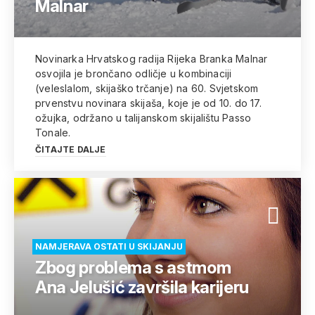
Malnar
Novinarka Hrvatskog radija Rijeka Branka Malnar
osvojila je brončano odličje u kombinaciji
(veleslalom, skijaško trčanje) na 60. Svjetskom
prvenstvu novinara skijaša, koje je od 10. do 17.
ožujka, održano u talijanskom skijalištu Passo
Tonale.
ČITAJTE DALJE
NAMJERAVA OSTATI U SKIJANJU
Zbog problema s astmom
Ana Jelušić završila karijeru