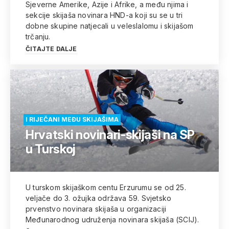
Sjeverne Amerike, Azije i Afrike, a među njima i
sekcije skijaša novinara HND-a koji su se u tri
dobne skupine natjecali u veleslalomu i skijašom
trčanju.
ČITAJTE DALJE
I RIJEČANI MEĐU SKIJAŠIMA
Hrvatski novinari-skijaši na SP
u Turskoj
U turskom skijaškom centu Erzurumu se od 25.
veljače do 3. ožujka održava 59. Svjetsko
prvenstvo novinara skijaša u organizaciji
Međunarodnog udruženja novinara skijaša (SCIJ).