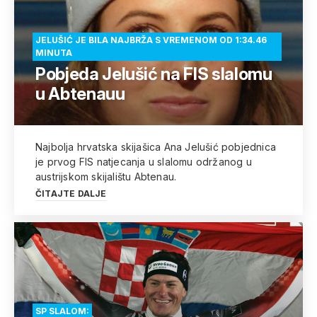
JELUŠIĆ JE BILA NAJBRŽA S VREMENOM OD 1:34.46
MINUTA
Pobjeda Jelušić na FIS slalomu
u Abtenauu
Najbolja hrvatska skijašica Ana Jelušić pobjednica
je prvog FIS natjecanja u slalomu održanog u
austrijskom skijalištu Abtenau.
ČITAJTE DALJE
SP SLALOM: