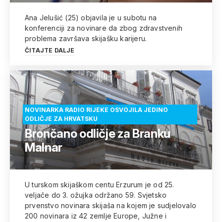
Ana Jelušić (25) objavila je u subotu na
konferenciji za novinare da zbog zdravstvenih
problema završava skijašku karijeru.
ČITAJTE DALJE
NOVINARKA RADIO RIJEKE OSVOJILA JEDINO
ODLIČJE ZA HRVATSKU
Brončano odličje za Branku
Malnar
U turskom skijaškom centu Erzurum je od 25.
veljače do 3. ožujka održano 59. Svjetsko
prvenstvo novinara skijaša na kojem je sudjelovalo
200 novinara iz 42 zemlje Europe, Južne i