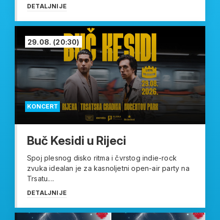
DETALJNIJE
29.08.
(20:30)
KONCERT
Buč Kesidi u Rijeci
Spoj plesnog disko ritma i čvrstog indie-rock
zvuka idealan je za kasnoljetni open-air party na
Trsatu....
DETALJNIJE