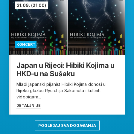
21.09.
(21:00)
KONCERT
Japan u Rijeci: Hibiki Kojima u
HKD-u na Sušaku
Mladi japanski pijanist Hibiki Kojima donosi u
Rijeku glazbu Ryuichija Sakamota i kultnih
videoigara...
DETALJNIJE
POGLEDAJ SVA DOGAĐANJA