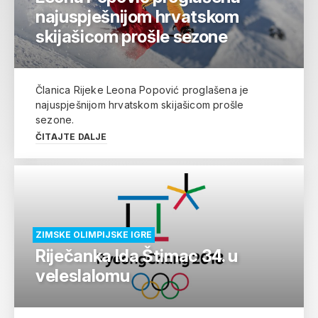
najuspješnijom hrvatskom
skijašicom prošle sezone
Članica Rijeke Leona Popović proglašena je
najuspješnijom hrvatskom skijašicom prošle
sezone.
ČITAJTE DALJE
ZIMSKE OLIMPIJSKE IGRE
Riječanka Ida Štimac 34. u
veleslalomu