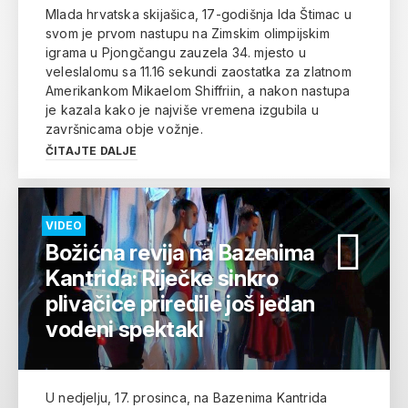
Mlada hrvatska skijašica, 17-godišnja Ida Štimac u
svom je prvom nastupu na Zimskim olimpijskim
igrama u Pjongčangu zauzela 34. mjesto u
veleslalomu sa 11.16 sekundi zaostatka za zlatnom
Amerikankom Mikaelom Shiffriin, a nakon nastupa
je kazala kako je najviše vremena izgubila u
završnicama obje vožnje.
ČITAJTE DALJE
VIDEO
Božićna revija na Bazenima
Kantrida: Riječke sinkro
plivačice priredile još jedan
vodeni spektakl
U nedjelju, 17. prosinca, na Bazenima Kantrida