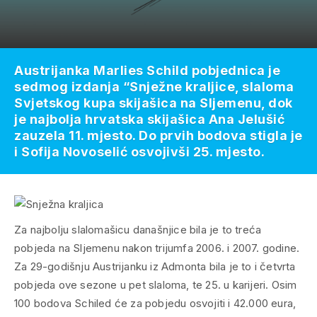
Austrijanka Marlies Schild pobjednica je
sedmog izdanja “Snježne kraljice, slaloma
Svjetskog kupa skijašica na Sljemenu, dok
je najbolja hrvatska skijašica Ana Jelušić
zauzela 11. mjesto. Do prvih bodova stigla je
i Sofija Novoselić osvojivši 25. mjesto.
Za najbolju slalomašicu današnjice bila je to treća
pobjeda na Sljemenu nakon trijumfa 2006. i 2007. godine.
Za 29-godišnju Austrijanku iz Admonta bila je to i četvrta
pobjeda ove sezone u pet slaloma, te 25. u karijeri. Osim
100 bodova Schiled će za pobjedu osvojiti i 42.000 eura,