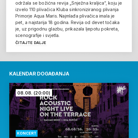
održala se božićna revija „Snježna kraljica“, koju je
izvelo 110 plivačica Kluba sinkroniziranog plivanja
Primorje Aqua Maris. Najmlađa plivačica imala je
pet, a najstarija 18 godina. Revija od devet točaka
je, uz prigodnu glazbu, prikazala ljepotu pokreta,
scenografije i svjetla.
ČITAJTE DALJE
KALENDAR DOGAĐANJA
08.08.
(20:00)
KONCERT