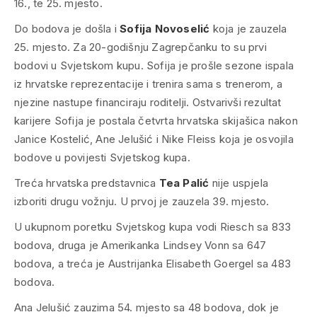
16., te 25. mjesto.
Do bodova je došla i
Sofija Novoselić
koja je zauzela
25. mjesto. Za 20-godišnju Zagrepčanku to su prvi
bodovi u Svjetskom kupu. Sofija je prošle sezone ispala
iz hrvatske reprezentacije i trenira sama s trenerom, a
njezine nastupe financiraju roditelji. Ostvarivši rezultat
karijere Sofija je postala četvrta hrvatska skijašica nakon
Janice Kostelić, Ane Jelušić i Nike Fleiss koja je osvojila
bodove u povijesti Svjetskog kupa.
Treća hrvatska predstavnica
Tea Palić
nije uspjela
izboriti drugu vožnju. U prvoj je zauzela 39. mjesto.
U ukupnom poretku Svjetskog kupa vodi Riesch sa 833
bodova, druga je Amerikanka Lindsey Vonn sa 647
bodova, a treća je Austrijanka Elisabeth Goergel sa 483
bodova.
Ana Jelušić zauzima 54. mjesto sa 48 bodova, dok je