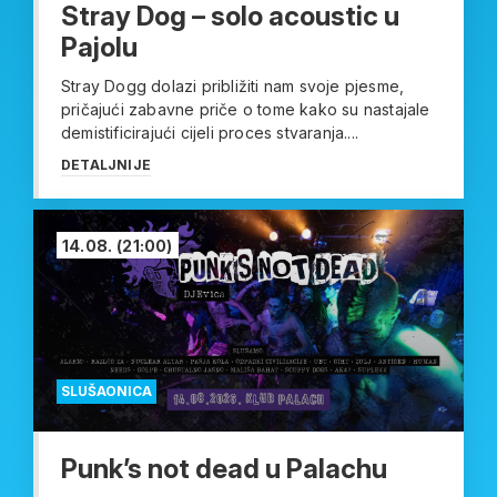
Stray Dog – solo acoustic u
Pajolu
Stray Dogg dolazi približiti nam svoje pjesme,
pričajući zabavne priče o tome kako su nastajale
demistificirajući cijeli proces stvaranja....
DETALJNIJE
14.08.
(21:00)
SLUŠAONICA
Punk’s not dead u Palachu