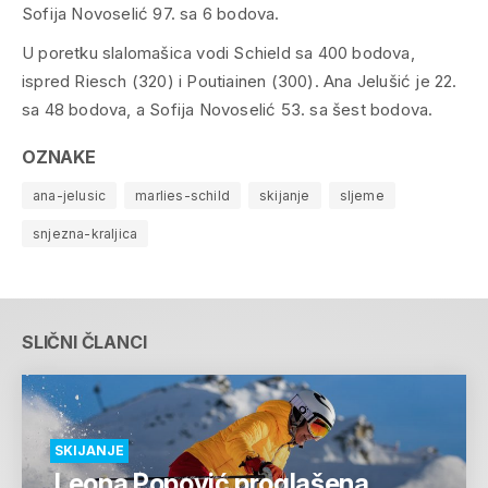
Sofija Novoselić 97. sa 6 bodova.
U poretku slalomašica vodi Schield sa 400 bodova,
ispred Riesch (320) i Poutiainen (300). Ana Jelušić je 22.
sa 48 bodova, a Sofija Novoselić 53. sa šest bodova.
OZNAKE
ana-jelusic
marlies-schild
skijanje
sljeme
snjezna-kraljica
SLIČNI ČLANCI
SKIJANJE
Leona Popović proglašena