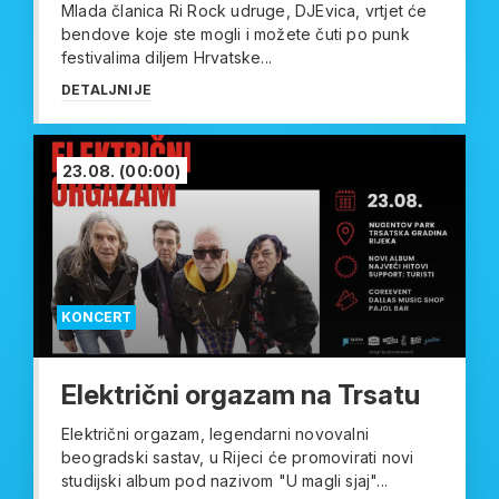
Mlada članica Ri Rock udruge, DJEvica, vrtjet će
bendove koje ste mogli i možete čuti po punk
festivalima diljem Hrvatske...
DETALJNIJE
23.08.
(00:00)
KONCERT
Električni orgazam na Trsatu
Električni orgazam, legendarni novovalni
beogradski sastav, u Rijeci će promovirati novi
studijski album pod nazivom "U magli sjaj"...