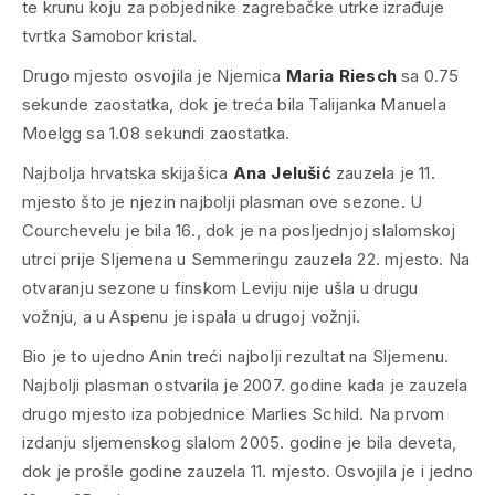
te krunu koju za pobjednike zagrebačke utrke izrađuje
tvrtka Samobor kristal.
Drugo mjesto osvojila je Njemica
Maria Riesch
sa 0.75
sekunde zaostatka, dok je treća bila Talijanka Manuela
Moelgg sa 1.08 sekundi zaostatka.
Najbolja hrvatska skijašica
Ana Jelušić
zauzela je 11.
mjesto što je njezin najbolji plasman ove sezone. U
Courchevelu je bila 16., dok je na posljednjoj slalomskoj
utrci prije Sljemena u Semmeringu zauzela 22. mjesto. Na
otvaranju sezone u finskom Leviju nije ušla u drugu
vožnju, a u Aspenu je ispala u drugoj vožnji.
Bio je to ujedno Anin treći najbolji rezultat na Sljemenu.
Najbolji plasman ostvarila je 2007. godine kada je zauzela
drugo mjesto iza pobjednice Marlies Schild. Na prvom
izdanju sljemenskog slalom 2005. godine je bila deveta,
dok je prošle godine zauzela 11. mjesto. Osvojila je i jedno