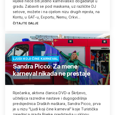
Rijeke neće biti jedino karnevalsko događanje u
gradu. Zabaviti se pod maskama, uz različite DJ
setove, možete i na cijelom nizu drugih mjesta, na
Kontu, u GAT-u, Exportu, Nemu, Crkvi…
ČITAJTE DALJE
LJUDI KOJI ČINE KARNEVAL
Sandra Picco: Za mene
karneval nikada ne prestaje
Riječanka, aktivna članica DVD-a Škrljevo,
učiteljica razredne nastave i dugogodišnja
predsjednica Draških maškara, Sandra Picco, prva
je u nizu “Ljudi koji čine karneval” koje Turistička
zajednica grada Rijeke predstavlja u sklopu