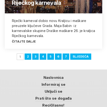
Riječkog karnevala
Riječki karneval dobio novu Kraljicu i maškare
preuzele ključeve Grada. Maja Babin iz
karnevalske skupine Draške maškare 26. je kraljica
Riječkog karnevala.
ČITAJTE DALJE
2
3
4
5
6
7
SLJEDEĆA
1
Naslovnica
Informiraj se
Uključi se
Prati što se događa
ReciGlasno!