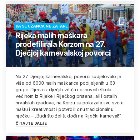
DA SE UŽANCA NE ZATARE
Rijeka malih maškara
prodefilirala Korzom na 27.
Dječjoj karnevalskoj povorci
Na 27. Dječjoj karnevalskoj povorci sudjelovalo je
više od 6000 malih maškarica podijeljenih u 63
grupe. Djeca iz dječjih vrtića i osnovnih škola
većinom iz Rijeke i Riječkog prstena, ali i ostalih
hrvatskih gradova, na Korzu su pokazala svu svoju
maštu i kreativnost i potvrdili onu tradicionalnu
riječku – „Budi što želiš, dođi na Riječki karneval!“
ČITAJTE DALJE