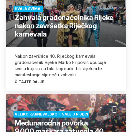
HVALA SVIMA!
Zahvala gradonačelnika Rijeke
nakon završetka Riječkog
karnevala
Nakon završnice 40. Riječkog karnevala
gradonačelnik Rijeke Marko Filipović upućuje
svima koji su na bilo koji način bili dijelom te
manifestacije sljedeću zahvalu:
ČITAJTE DALJE
VELIKO KARNEVALSKO FINALE U RIJECI
Međunarodna povorka
9.000 maškara zatvorila 40.