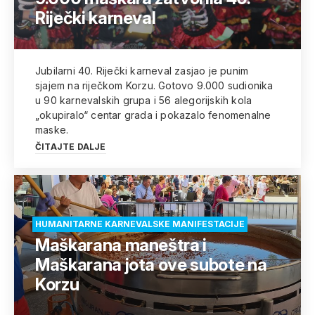
Riječki karneval
Jubilarni 40. Riječki karneval zasjao je punim
sjajem na riječkom Korzu. Gotovo 9.000 sudionika
u 90 karnevalskih grupa i 56 alegorijskih kola
„okupiralo“ centar grada i pokazalo fenomenalne
maske.
ČITAJTE DALJE
HUMANITARNE KARNEVALSKE MANIFESTACIJE
Maškarana maneštra i
Maškarana jota ove subote na
Korzu