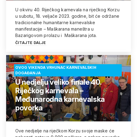
U okviru 40. Riječkog karnevala na riječkog Korzu
u subotu, 18. veljače 2023. godine, bit će održane
tradicionalne humanitarne karnevalske
manifestacije – Maškarana maneštra u
Bazarigovom prolazu i Maškarana jota.
ČITAJTE DALJE
OVOG VIKENDA VRHUNAC KARNEVALSKIH
DOGAĐANJA
U nedjelju veliko finale 40.
Riječkog karnevala –
Međunarodna karnevalska
povorka
Ove nedjelje na riječkom Korzu svoje maske će