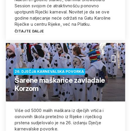
Session svojom će atraktivnošću ponovno
upotpuniti Riječki karneval. Novitet je da se ove
godine natjecanje neće održati na Gatu Karoline
Riječke u centru Rijeke, već na Platku.
ČITAJTE DALJE
26. DJEČJA KARNEVALSKA POVORKA
Šarene maškarice zavladale
Korzom
Više od 5000 malih maškara iz dječjih vrtića i
osnovnih škola pretežno iz Rijeke i riječkog
prstena sudjelovalo je na 26. izdanju Dječje
karnevalske povorke.