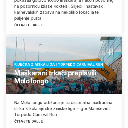
pokazati gotovo 9.000 maškara, a nakon povorke,
na pozornicu izlaze Koktelsi. Slijedi i nastavak
karnevalskih zabava na nekoliko lokacija te
paljenje pusta
ČITAJTE DALJE
RIJEČKA ZIMSKA LIGA I TORPEDO CARNIVAL RUN
Maškarani trkači preplavili
Molo longo
Na Molo longu održana je tradicionalna maškarana
utrka 7. kola riječke Zimske lige – Igor Malešević i
Torpedo Carnival Run
ČITAJTE DALJE