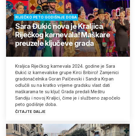
RIJEČKO PETO GODIŠNJE DOBA
Sara Đukić nova je Kraljica
Riječkog karnevala! Maškare
preuzele ključeve grada
Kraljica Riječkog karnevala 2024. godine je Sara
Đukić iz karnevalske grupe Kirci Bribirci! Zamjenici
gradonačelnika Goran Palčevski i Sandra Krpan
odlučili su na kratko vrijeme gradsku vlast dati
maškarama te su ključ Grada predali Meštru
Sandiju i novoj Kraljici, čime je i službeno započelo
peto godišnje doba.
ČITAJTE DALJE