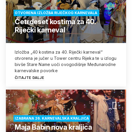
OTVORENA IZLOŽBA RIJEČKOG KARNEVALA
Četrdeset kostima za 40.
Riječki karneval
Izložba „40 kostima za 40. Riječki karneval“
otvorena je jučer u Tower centru Rijeka te u izlogu
bivše Stare Name uoči ovogodišnje Međunarodne
karnevalske povorke
ČITAJTE DALJE
IZABRANA 26. KARNEVALSKA KRALJICA
Maja Babin nova kraljica