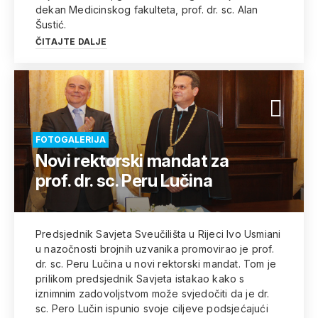
dekan Medicinskog fakulteta, prof. dr. sc. Alan
Šustić.
ČITAJTE DALJE
FOTOGALERIJA
Novi rektorski mandat za
prof. dr. sc. Peru Lučina
Predsjednik Savjeta Sveučilišta u Rijeci Ivo Usmiani
u nazočnosti brojnih uzvanika promovirao je prof.
dr. sc. Peru Lučina u novi rektorski mandat. Tom je
prilikom predsjednik Savjeta istakao kako s
iznimnim zadovoljstvom može svjedočiti da je dr.
sc. Pero Lučin ispunio svoje ciljeve podsjećajući