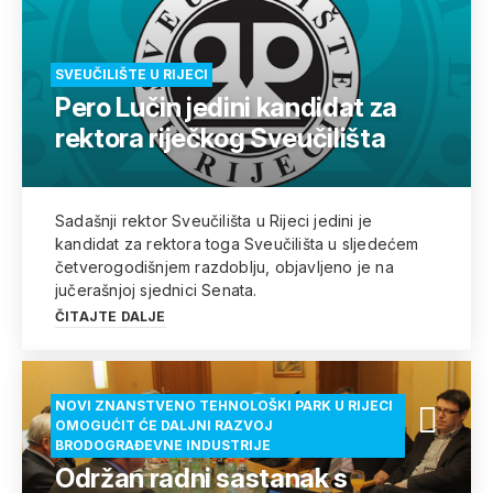
SVEUČILIŠTE U RIJECI
Pero Lučin jedini kandidat za
rektora riječkog Sveučilišta
Sadašnji rektor Sveučilišta u Rijeci jedini je
kandidat za rektora toga Sveučilišta u sljedećem
četverogodišnjem razdoblju, objavljeno je na
jučerašnjoj sjednici Senata.
ČITAJTE DALJE
NOVI ZNANSTVENO TEHNOLOŠKI PARK U RIJECI
OMOGUĆIT ĆE DALJNI RAZVOJ
BRODOGRAĐEVNE INDUSTRIJE
Održan radni sastanak s