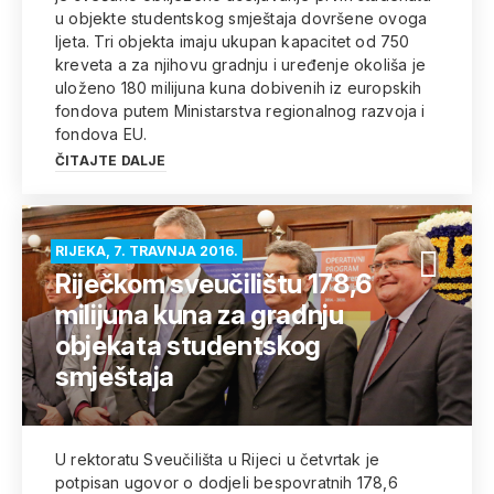
u objekte studentskog smještaja dovršene ovoga
ljeta. Tri objekta imaju ukupan kapacitet od 750
kreveta a za njihovu gradnju i uređenje okoliša je
uloženo 180 milijuna kuna dobivenih iz europskih
fondova putem Ministarstva regionalnog razvoja i
fondova EU.
ČITAJTE DALJE
RIJEKA, 7. TRAVNJA 2016.
Riječkom sveučilištu 178,6
milijuna kuna za gradnju
objekata studentskog
smještaja
U rektoratu Sveučilišta u Rijeci u četvrtak je
potpisan ugovor o dodjeli bespovratnih 178,6