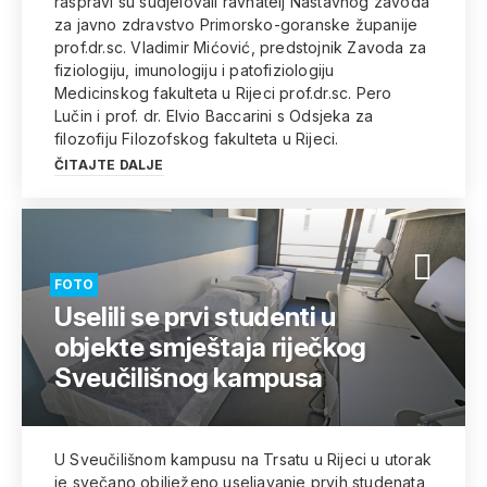
raspravi su sudjelovali ravnatelj Nastavnog zavoda
za javno zdravstvo Primorsko-goranske županije
prof.dr.sc. Vladimir Mićović, predstojnik Zavoda za
fiziologiju, imunologiju i patofiziologiju
Medicinskog fakulteta u Rijeci prof.dr.sc. Pero
Lučin i prof. dr. Elvio Baccarini s Odsjeka za
filozofiju Filozofskog fakulteta u Rijeci.
ČITAJTE DALJE
FOTO
Uselili se prvi studenti u
objekte smještaja riječkog
Sveučilišnog kampusa
U Sveučilišnom kampusu na Trsatu u Rijeci u utorak
je svečano obilježeno useljavanje prvih studenata