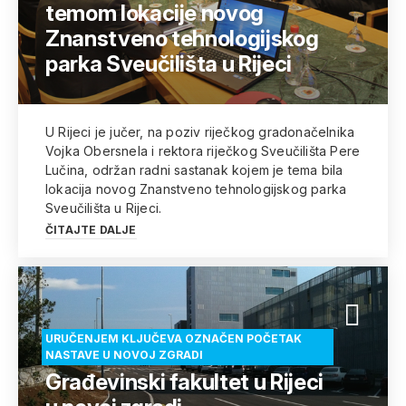
temom lokacije novog
Znanstveno tehnologijskog
parka Sveučilišta u Rijeci
U Rijeci je jučer, na poziv riječkog gradonačelnika
Vojka Obersnela i rektora riječkog Sveučilišta Pere
Lučina, održan radni sastanak kojem je tema bila
lokacija novog Znanstveno tehnologijskog parka
Sveučilišta u Rijeci.
ČITAJTE DALJE
URUČENJEM KLJUČEVA OZNAČEN POČETAK
NASTAVE U NOVOJ ZGRADI
Građevinski fakultet u Rijeci