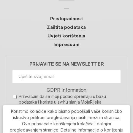
Pristupačnost
Zaštita podataka
Uvjeti korištenja
Impressum
PRIJAVITE SE NA NEWSLETTER
GDPR Information
Prihvaćam da se moji podaci spremaju u bazu
podataka i koriste u svrhu slanja MojaRijeka
newslettera
Koristimo kolačiće kako bismo poboljšali vaše korisničko
MOJARIJEKA NEWSLETTER
iskustvo prilikom pregledavanja naših mrežnih stranica.
Ovo prihvaćate korištenjem kolačića i daljnjim
PRIJAVI SE
pregledavanjem stranice. Detaljne informacije o korištenju