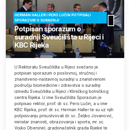
HERMAN HALLER I PERO LUČIN POTPISALI
SPORAZUM O SURADNJI
Potpisan sporazum o
suradnji Sveučilišta u Rijeci i
KBC Rijeka
U Rektoratu Sveučilišta u Rijeci svečano je
potpisan sporazum o poslovnoj, stručnoj i
znanstveno-nastavnoj suradnji u znanstvenom
području biomedicine i zdravstva o suradnji
između Sveučilišta u Rijeci i Kliničkog bolničkog
centra Rijeka. U ime Sveučilišta Sporazum je
potpisao rektor, prof. dr. sc. Pero Lučin, a u ime
KBC Rijeka, prof. dr. sc. Herman Haller te su uz njih
potpisivanju prisustvovali dr. sc. Željko Jovanović,
ministar znanosti, obrazovanja i sporta, mr. sc.
Vojko Obersnel, gradonačelnik grada Rijeke te