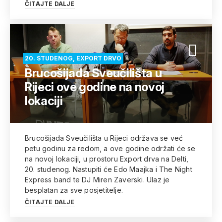
ČITAJTE DALJE
20. STUDENOG, EXPORT DRVO
Brucošijada Sveučilišta u
Rijeci ove godine na novoj
lokaciji
Brucošijada Sveučilišta u Rijeci održava se već
petu godinu za redom, a ove godine održati će se
na novoj lokaciji, u prostoru Export drva na Delti,
20. studenog. Nastupiti će Edo Maajka i The Night
Express band te DJ Miren Zaverski. Ulaz je
besplatan za sve posjetitelje.
ČITAJTE DALJE