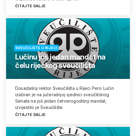
ČITAJTE DALJE
SVEUČILIŠTE U RIJECI
Lučinu još jedan mandat na
čelu riječkog sveučilišta
Dosadašnji rektor Sveučilišta u Rijeci Pero Lučin
izabran je na jučerašnjoj sjednici sveučilišnog
Senata na još jedan četverogodišnji mandat,
izvijestilo je Sveučilište.
ČITAJTE DALJE