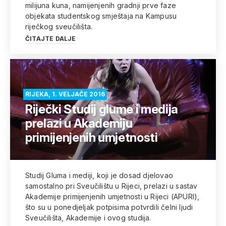
milijuna kuna, namijenjenih gradnji prve faze
objekata studentskog smještaja na Kampusu
riječkog sveučilišta.
ČITAJTE DALJE
RIJEKA, 1. VELJAČE 2016
Riječki Studij glume i medija
prelazi u Akademiju
primijenjenih umjetnosti
Studij Gluma i mediji, koji je dosad djelovao
samostalno pri Sveučilištu u Rijeci, prelazi u sastav
Akademije primijenjenih umjetnosti u Rijeci (APURI),
što su u ponedjeljak potpisima potvrdili čelni ljudi
Sveučilišta, Akademije i ovog studija.