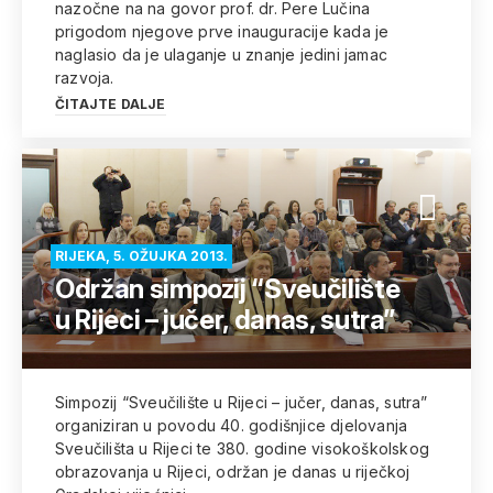
nazočne na na govor prof. dr. Pere Lučina
prigodom njegove prve inauguracije kada je
naglasio da je ulaganje u znanje jedini jamac
razvoja.
ČITAJTE DALJE
RIJEKA, 5. OŽUJKA 2013.
Održan simpozij “Sveučilište
u Rijeci – jučer, danas, sutra”
Simpozij “Sveučilište u Rijeci – jučer, danas, sutra”
organiziran u povodu 40. godišnjice djelovanja
Sveučilišta u Rijeci te 380. godine visokoškolskog
obrazovanja u Rijeci, održan je danas u riječkoj