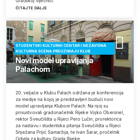
Gradskoj vijećnici.
ČITAJTE DALJE
STUDENTSKI KULTURNI CENTAR I NEZAVISNA
KULTURNA SCENA PREUZIMAJU KLUB
Novi model upravljanja
Palachom
20. veljače u Klubu Palach održana je konferencija
za medije na kojoj je predstavljen budući novi
model upravljanja Klubom Palach. Na njoj su
prisustvovali gradonačelnik Rijeke Vojko Obersnel,
rektor Sveučilišta u Rijeci Pero Lučin, prorektorica
za nastavu i studentska pitanja Sveučilišta u Rijeci
Snježana Prijić Samaržija, te Ivan Šarar, pročelnik
Odjela za kulturu Grada Rijeke.