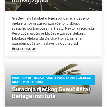
u novoj zgradi
Građevinski fakultet u Rijeci od danas službeno
djeluje u novoj zgradi izgrađenoj u sklopu
sveučilišnog kampusa na Trsatu. Rektor sveučilišta
Pero Lučin uručio je ključeve zgrade dekanici
fakulteta Aleksandri Deluka-Tibljaš, čime je
označen početak nastave u novoj zgradi.
ČITAJTE DALJE
PROGRAM BI TREBAO POČETI POČETKOM SLJEDEĆE
AKADEMSKE GODINE
Suradnja riječkog Sveučilišta i
Berlage instituta