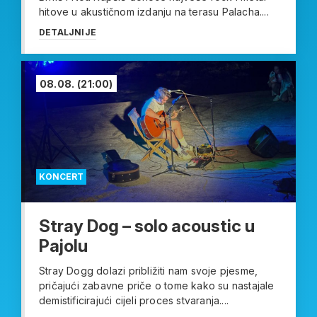
hitove u akustičnom izdanju na terasu Palacha....
DETALJNIJE
08.08.
(21:00)
KONCERT
Stray Dog – solo acoustic u
Pajolu
Stray Dogg dolazi približiti nam svoje pjesme,
pričajući zabavne priče o tome kako su nastajale
demistificirajući cijeli proces stvaranja....