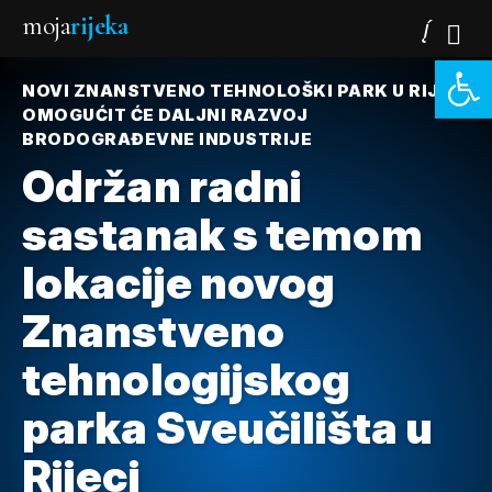
moja
rijeka
Open 
NOVI ZNANSTVENO TEHNOLOŠKI PARK U RIJECI
OMOGUĆIT ĆE DALJNI RAZVOJ
BRODOGRAĐEVNE INDUSTRIJE
Održan radni
sastanak s temom
lokacije novog
Znanstveno
tehnologijskog
parka Sveučilišta u
Rijeci