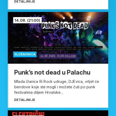
DETALJNIJE
14.08.
(21:00)
SLUŠAONICA
Punk’s not dead u Palachu
Mlada članica Ri Rock udruge, DJEvica, vrtjet će
bendove koje ste mogli i možete čuti po punk
festivalima diljem Hrvatske...
DETALJNIJE