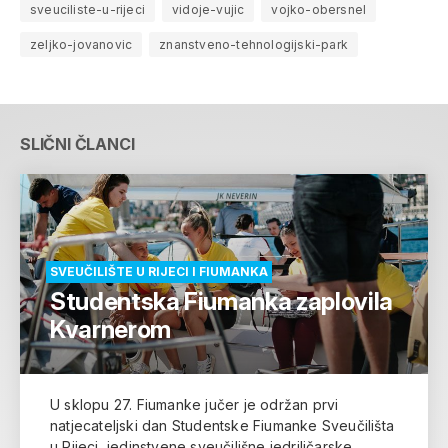
sveuciliste-u-rijeci
vidoje-vujic
vojko-obersnel
zeljko-jovanovic
znanstveno-tehnologijski-park
SLIČNI ČLANCI
SVEUČILIŠTE U RIJECI I FIUMANKA
Studentska Fiumanka zaplovila
Kvarnerom
U sklopu 27. Fiumanke jučer je održan prvi
natjecateljski dan Studentske Fiumanke Sveučilišta
u Rijeci, jedinstvene sveučilišne jedriličarske