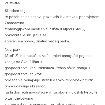
osjećaju.
Slijedom toga,
te posebice na osnovu pozitivnih iskustava u postojećem
Znanstveno
tehnologijskom parku Sveučilišta u Rijeci (SteP),
pokrenuta je inicijativa za
stvaranjem novog, znatno većeg parka.
Novi park
(SteP 2) ima zadaću u većoj mjeri omogućiti prijenos
znanja sa Sveučilišta u
gospodarstvo, kao i iskustava i tehnoloških znanja iz
gospodarstva i to kroz
privlačenje ponajprije stranih visoko-tehnoloških tvrtki,
omogućavanje ubrzanog
rasta domaćih novostvorenih visokotehnoloških tvrtki, te
brzu i djelotvornu
komercijalizaciju inovacija, bez obzira gdje one nastale,