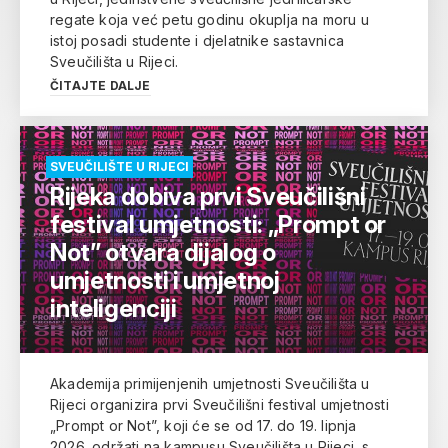
regate koja već petu godinu okuplja na moru u
istoj posadi studente i djelatnike sastavnica
Sveučilišta u Rijeci.
ČITAJTE DALJE
SVEUČILIŠTE U RIJECI
Rijeka dobiva prvi Sveučilišni
festival umjetnosti: „Prompt or
Not” otvara dijalog o
umjetnosti i umjetnoj
inteligenciji
Akademija primijenjenih umjetnosti Sveučilišta u
Rijeci organizira prvi Sveučilišni festival umjetnosti
„Prompt or Not”, koji će se od 17. do 19. lipnja
2026. održati na kampusu Sveučilišta u Rijeci, s