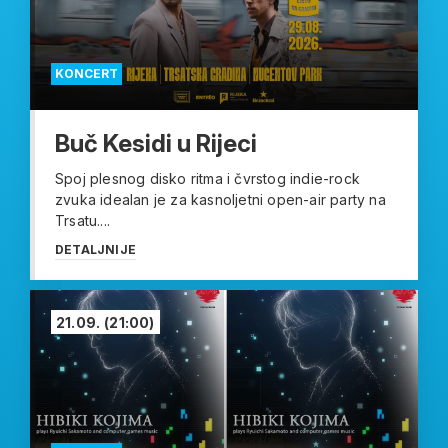
KONCERT
Buč Kesidi u Rijeci
Spoj plesnog disko ritma i čvrstog indie-rock
zvuka idealan je za kasnoljetni open-air party na
Trsatu....
DETALJNIJE
21.09.
(21:00)