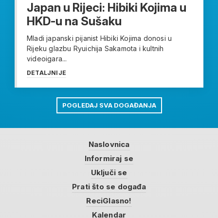
Japan u Rijeci: Hibiki Kojima u
HKD-u na Sušaku
Mladi japanski pijanist Hibiki Kojima donosi u
Rijeku glazbu Ryuichija Sakamota i kultnih
videoigara...
DETALJNIJE
POGLEDAJ SVA DOGAĐANJA
Naslovnica
Informiraj se
Uključi se
Prati što se događa
ReciGlasno!
Kalendar