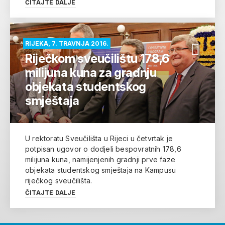
ČITAJTE DALJE
RIJEKA, 7. TRAVNJA 2016.
Riječkom sveučilištu 178,6
milijuna kuna za gradnju
objekata studentskog
smještaja
U rektoratu Sveučilišta u Rijeci u četvrtak je
potpisan ugovor o dodjeli bespovratnih 178,6
milijuna kuna, namijenjenih gradnji prve faze
objekata studentskog smještaja na Kampusu
riječkog sveučilišta.
ČITAJTE DALJE