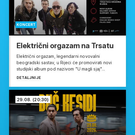
KONCERT
Električni orgazam na Trsatu
Električni orgazam, legendarni novovalni
beogradski sastav, u Rijeci će promovirati novi
studijski album pod nazivom "U magli sjaj"...
DETALJNIJE
29.08.
(20:30)