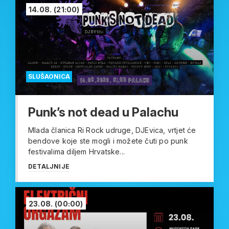
14.08.
(21:00)
SLUŠAONICA
Punk’s not dead u Palachu
Mlada članica Ri Rock udruge, DJEvica, vrtjet će
bendove koje ste mogli i možete čuti po punk
festivalima diljem Hrvatske...
DETALJNIJE
23.08.
(00:00)