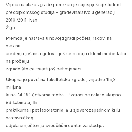
Vrpcu na ulazu zgrade prerezao je najuspješniji student
preddiplomskog studija – građevinarstvo u generaciji
2010./2011. Ivan
Žigo.
Premda je nastava u novoj zgradi počela, radovi na
njezinu
uređenju još nisu gotovi i još se moraju ukloniti nedostatci
na pročelju
zgrade što će trajati još pet mjeseci.
Ukupna je površina fakultetske zgrade, vrijedne 115,3
milijuna
kuna, 14.252 četvorna metra. U zgradi se nalaze ukupno
83 kabineta, 15
praktikuma i pet laboratorija, a u sjeverozapadnom krilu
nastavničkog
odjela smješten je sveučilišni centar za studije.