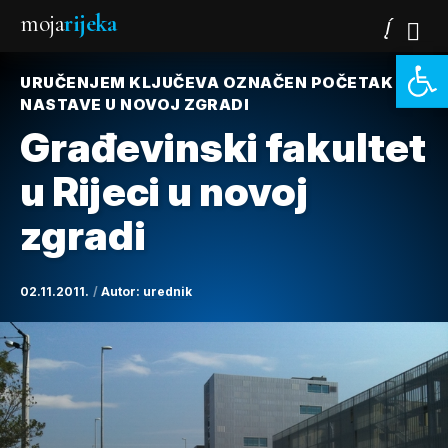
moja
rijeka
Open 
URUČENJEM KLJUČEVA OZNAČEN POČETAK
NASTAVE U NOVOJ ZGRADI
Građevinski fakultet
u Rijeci u novoj
zgradi
02.11.2011.
Autor:
urednik