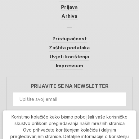
Prijava
Arhiva
Pristupačnost
Zaštita podataka
Uvjeti korištenja
Impressum
PRIJAVITE SE NA NEWSLETTER
GDPR Information
Koristimo kolačiće kako bismo poboljšali vaše korisničko
Prihvaćam da se moji podaci spremaju u bazu
iskustvo prilikom pregledavanja naših mrežnih stranica.
podataka i koriste u svrhu slanja MojaRijeka
Ovo prihvaćate korištenjem kolačića i daljnjim
newslettera
pregledavanjem stranice. Detaljne informacije o korištenju