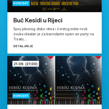
KONCERT
Buč Kesidi u Rijeci
Spoj plesnog disko ritma i čvrstog indie-rock
zvuka idealan je za kasnoljetni open-air party na
Trsatu....
DETALJNIJE
21.09.
(21:00)
KONCERT