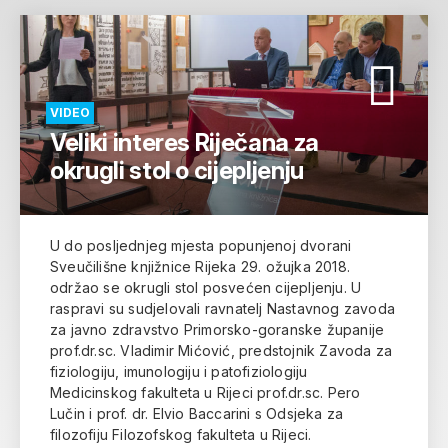
VIDEO
Veliki interes Riječana za
okrugli stol o cijepljenju
U do posljednjeg mjesta popunjenoj dvorani
Sveučilišne knjižnice Rijeka 29. ožujka 2018.
održao se okrugli stol posvećen cijepljenju. U
raspravi su sudjelovali ravnatelj Nastavnog zavoda
za javno zdravstvo Primorsko-goranske županije
prof.dr.sc. Vladimir Mićović, predstojnik Zavoda za
fiziologiju, imunologiju i patofiziologiju
Medicinskog fakulteta u Rijeci prof.dr.sc. Pero
Lučin i prof. dr. Elvio Baccarini s Odsjeka za
filozofiju Filozofskog fakulteta u Rijeci.