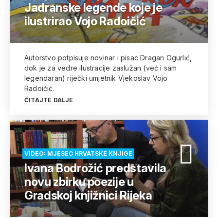
Jadranske legende koje je
ilustrirao Vojo Radoičić
Autorstvo potpisuje novinar i pisac Dragan Ogurlić,
dok je za vedre ilustracije zaslužan (već i sam
legendaran) riječki umjetnik Vjekoslav Vojo
Radoičić.
ČITAJTE DALJE
VIDEO: MJESEC HRVATSKE KNJIGE
Ivana Bodrožić predstavila
novu zbirku poezije u
Gradskoj knjižnici Rijeka