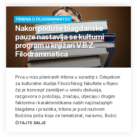
TRIBINA U FILODRAMMATICI
Nakon poduže blagdanske
pauze nastavlja se kulturni
program u knjižari V.B.Z.
Filodrammatica
Prva u nizu planiranih tribina u suradnji s Odsjekom
za kulturalne studije Filozofskog fakulteta u Rijeci
čiji je koncept zamišljen u smislu diskusija,
razgovora o položaju, značaju, utjecaju i drugim
faktorima i karakteristikama naših najznačajnijih
blagdana i praznika, tribina je pod nazivom
Božićna priča koja će tematizirat, naravno, Božić.
ČITAJTE DALJE