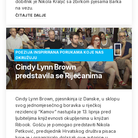
dobitnik je Nikola Kraljić sa zbirkom pjesama Barka
na vezu.
ČITAJTE DALJE
POEZIJA INSPIRIRANA PORUKAMA KOJE NAS
OKRUŽUJU
Cindy Lynn Brown
predstavila se Riječanima
Cindy Lynn Brown, pjesnikinja iz Danske, u sklopu
svog jednomjesečnog boravka u riječkoj
rezidenciji “Kamov” nastupila je 13. lipnja pred
ljubiteljima književnosti okupljenima u knjižari
Ribook. Gošću je pomogao predstaviti Nikola
Petković, predsjednik Hrvatskog društva pisaca
koje je i organiziralo dolazak ove autorice u