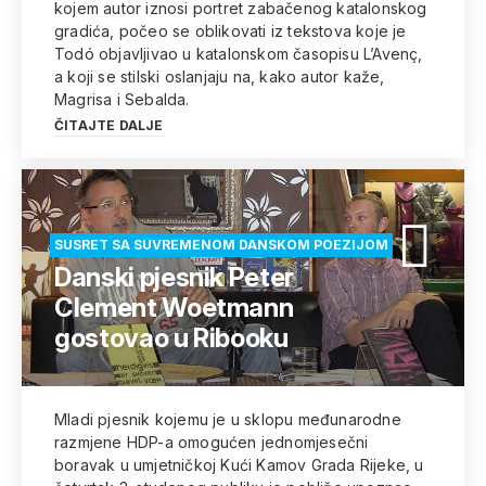
kojem autor iznosi portret zabačenog katalonskog
gradića, počeo se oblikovati iz tekstova koje je
Todó objavljivao u katalonskom časopisu L’Avenç,
a koji se stilski oslanjaju na, kako autor kaže,
Magrisa i Sebalda.
ČITAJTE DALJE
SUSRET SA SUVREMENOM DANSKOM POEZIJOM
Danski pjesnik Peter
Clement Woetmann
gostovao u Ribooku
Mladi pjesnik kojemu je u sklopu međunarodne
razmjene HDP-a omogućen jednomjesečni
boravak u umjetničkoj Kući Kamov Grada Rijeke, u