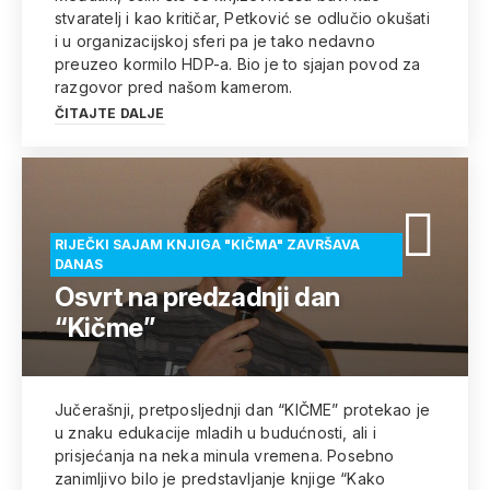
stvaratelj i kao kritičar, Petković se odlučio okušati
i u organizacijskoj sferi pa je tako nedavno
preuzeo kormilo HDP-a. Bio je to sjajan povod za
razgovor pred našom kamerom.
ČITAJTE DALJE
RIJEČKI SAJAM KNJIGA "KIČMA" ZAVRŠAVA
DANAS
Osvrt na predzadnji dan
“Kičme”
Jučerašnji, pretposljednji dan “KIČME” protekao je
u znaku edukacije mladih u budućnosti, ali i
prisjećanja na neka minula vremena. Posebno
zanimljivo bilo je predstavljanje knjige “Kako