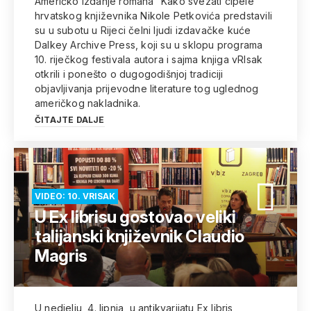
Američko izdanje romana “Kako svezati cipele”
hrvatskog književnika Nikole Petkovića predstavili
su u subotu u Rijeci čelni ljudi izdavačke kuće
Dalkey Archive Press, koji su u sklopu programa
10. riječkog festivala autora i sajma knjiga vRIsak
otkrili i ponešto o dugogodišnjoj tradiciji
objavljivanja prijevodne literature tog uglednog
američkog nakladnika.
ČITAJTE DALJE
VIDEO: 10. VRISAK
U Ex librisu gostovao veliki
talijanski književnik Claudio
Magris
U nedjelju, 4. lipnja, u antikvarijatu Ex libris