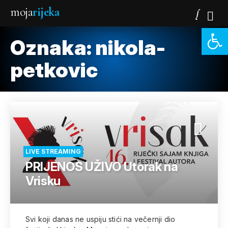
moja
rijeka
Open 
Oznaka:
nikola-
petkovic
LIVE STREAMING
PRIJENOS UŽIVO Utorak na
Vrisku
Svi koji danas ne uspiju stići na večernji dio