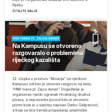
Rijeku.
ČITAJTE DALJE
HNK IVANA PL. ZAJCA DANAS
Na Kampusu se otvoreno
razgovaralo o problemima
riječkog kazališta
22. ožujka u prostoru “Akvarija” na riječkom
Kampusu održan je otvoreni razgovor na temu
“HNK Ivana pl. Zajca danas”. Događanje je
organizirao riječki ogranak Hrvatskog društva
pisaca, a neposredni povod bilo je otvoreno
pismo koje je u siječnju napisao Darko Gašparović,
a koje se tiče trenda propadanja umjetničke