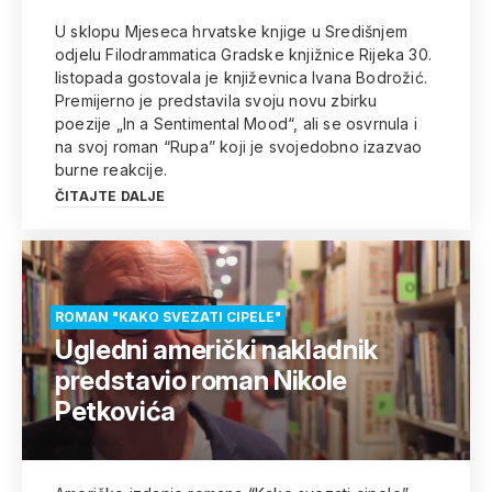
U sklopu Mjeseca hrvatske knjige u Središnjem
odjelu Filodrammatica Gradske knjižnice Rijeka 30.
listopada gostovala je književnica Ivana Bodrožić.
Premijerno je predstavila svoju novu zbirku
poezije „In a Sentimental Mood“, ali se osvrnula i
na svoj roman “Rupa” koji je svojedobno izazvao
burne reakcije.
ČITAJTE DALJE
ROMAN "KAKO SVEZATI CIPELE"
Ugledni američki nakladnik
predstavio roman Nikole
Petkovića