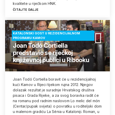
kvalitete u riječkom HNK.
ČITAJTE DALJE
KATALONSKI GOST U REZIDENCIJALNOM
PROGRAMU KAMOV
Joan Todó Cortiella
predstavio se riječkoj
književnoj publici u Ribooku
Joan Todó Cortiella boravit će u rezidencijalnoj
kući Kamov u Rijeci tijekom rujna 2012. Njegov
dolazak rezultat je suradnje Hrvatskog društva
pisaca i Grada Rijeke, a za svog boravka radit će
na romanu pod radnim naslovom Lo melic del món
(Centar/pupak svijeta) o povratku u roditeljski dom
u malenom gradiću La Sénia u Kataloniji. Roman, u