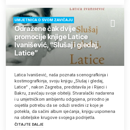
UMJETNICA O SVOM ZAVIČAJU
Odražene čak dvije
promocije knjige Latice
Ivanišević, “Slušaj i gledaj,
Latice”
Latica Ivanišević, naša poznata scenografkinja i
kostimografkinja, svoju knjigu „Slušaj i gledaj,
Latice“ , nakon Zagreba, predstavila je i Rijeci i
Bakru, zavičaju svoje obitelji. Stvaralački nadarena
i u umjetničkom ambijentu odgojena, prirodno je
osjetila potrebu da se oduži sredini iz koje je
potekla, da sačini album sjećanja, knjigu uspomena
na obiteljske krugove svojega podrijetla.
ČITAJTE DALJE