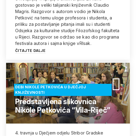
gostovao je veliki talijanski književnik Claudio
Magris. Razgovor s autorom vodio je Nikola
Petković na temu uloge profesora i studenta, a
priliku za postavljanje pitanja imali su i studenti
Odsjeka za kulturalne studije Filozofskog fakulteta
u Rijeci. Razgovor se održao se kao dio programa
festivala autora i sajma knjige vRIsak.
ČITAJTE DALJE
DEBI NIKOLE PETKOVIĆA U DJEČJOJ
KNJIŽEVNOSTI
Predstavljena slikovnica
Nikole Petkovića “Vila-Riječ”
4. travnja u Dječjem odjelu Stribor Gradske