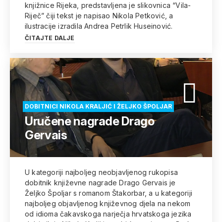
knjižnice Rijeka, predstavljena je slikovnica “Vila-
Riječ” čiji tekst je napisao Nikola Petković, a
ilustracije izradila Andrea Petrlik Huseinović.
ČITAJTE DALJE
DOBITNICI NIKOLA KRALJIĆ I ŽELJKO ŠPOLJAR
Uručene nagrade Drago
Gervais
U kategoriji najboljeg neobjavljenog rukopisa
dobitnik književne nagrade Drago Gervais je
Željko Špoljar s romanom Štakorbar, a u kategoriji
najboljeg objavljenog književnog djela na nekom
od idioma čakavskoga narječja hrvatskoga jezika