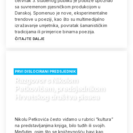
četvrtak 3. studenog publiku je pobliže upoznao
sa suvremenom pjesničkom produkcijom u
Danskoj. Spomenuo je nove, eksperimentalne
trendove u poeziji, kao što su multimedijalno
izražavanje umjetnika, povratak šamanističkim
tradicijama ili primjerice binarna poezija.
ČITAJTE DALJE
PRVI DISLOCIRANI PREDSJEDNIK
Razgovor s Nikolom
Petkovićem, predsjednikom
Hrvatskog društva pisaca
Nikolu Petkovića često viđamo u rubrici “kultura”
na predstavljanjima knjiga, bilo tuđih ili svojih.
Međutim, osim što se književnošću bavi kao