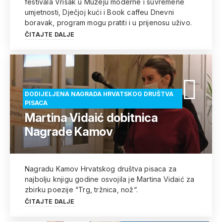
festivala Vrisak u Muzeju moderne i suvremene
umjetnosti, Dječjoj kući i Book caffeu Dnevni
boravak, program mogu pratiti i u prijenosu uživo.
ČITAJTE DALJE
DODIJELJENA NAGRADA HRVATSKOG DRUŠTVA
PISACA
Martina Vidaić dobitnica
Nagrade Kamov
Nagradu Kamov Hrvatskog društva pisaca za
najbolju knjigu godine osvojila je Martina Vidaić za
zbirku poezije “Trg, tržnica, nož“.
ČITAJTE DALJE