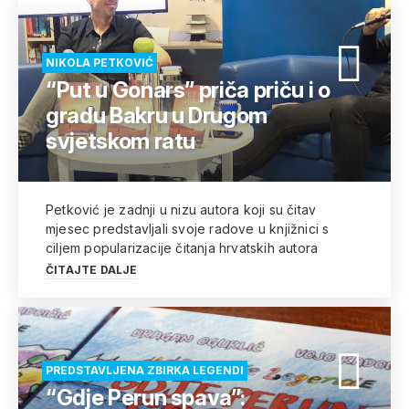
NIKOLA PETKOVIĆ
“Put u Gonars” priča priču i o
gradu Bakru u Drugom
svjetskom ratu
Petković je zadnji u nizu autora koji su čitav
mjesec predstavljali svoje radove u knjižnici s
ciljem popularizacije čitanja hrvatskih autora
ČITAJTE DALJE
PREDSTAVLJENA ZBIRKA LEGENDI
“Gdje Perun spava”: