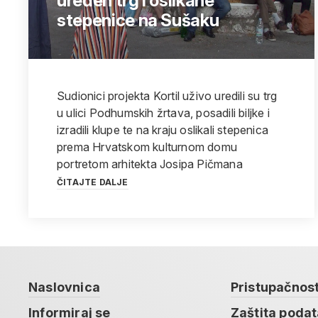
uređen trg i oslikane
stepenice na Sušaku
Sudionici projekta Kortil uživo uredili su trg
u ulici Podhumskih žrtava, posadili biljke i
izradili klupe te na kraju oslikali stepenica
prema Hrvatskom kulturnom domu
portretom arhitekta Josipa Pičmana
ČITAJTE DALJE
Naslovnica
Pristupačnos
Informiraj se
Zaštita poda