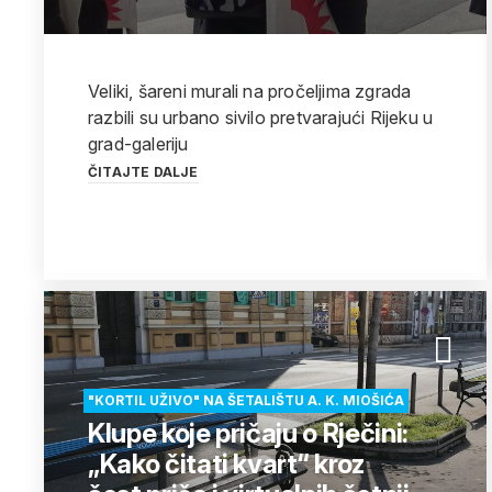
Veliki, šareni murali na pročeljima zgrada
razbili su urbano sivilo pretvarajući Rijeku u
grad-galeriju
ČITAJTE DALJE
"KORTIL UŽIVO" NA ŠETALIŠTU A. K. MIOŠIĆA
Klupe koje pričaju o Rječini:
„Kako čitati kvart“ kroz