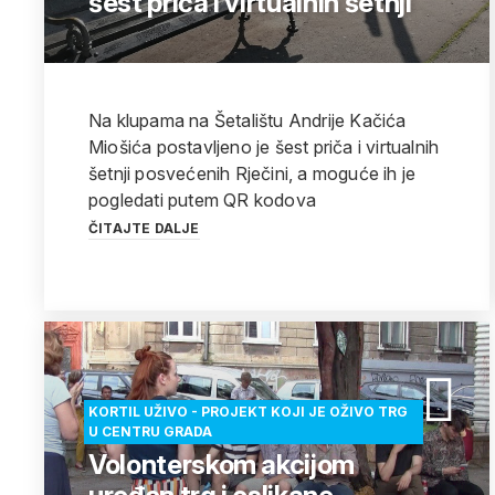
šest priča i virtualnih šetnji
Na klupama na Šetalištu Andrije Kačića
Miošića postavljeno je šest priča i virtualnih
šetnji posvećenih Rječini, a moguće ih je
pogledati putem QR kodova
ČITAJTE DALJE
KORTIL UŽIVO - PROJEKT KOJI JE OŽIVO TRG
U CENTRU GRADA
Volonterskom akcijom