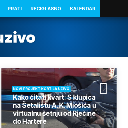
PRATI
RECIGLASNO
KALENDAR
uzivo
NOVI PROJEKT KORTILA UŽIVO
Kako čitati kvart: S klupica
na Šetalištu A. K. Miošića u
virtualnu šetnju od Rječine
do Hartere