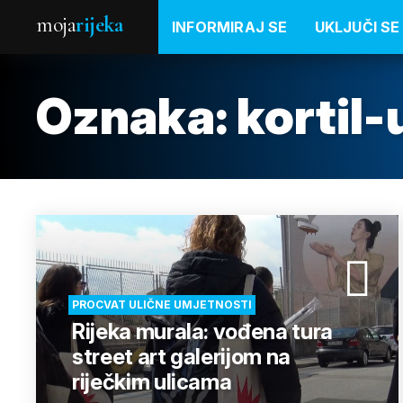
moja
rijeka
INFORMIRAJ SE
UKLJUČI SE
Oznaka:
kortil-
PROCVAT ULIČNE UMJETNOSTI
Rijeka murala: vođena tura
street art galerijom na
riječkim ulicama