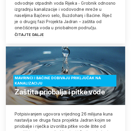
odvodnje otpadnih voda Rijeka ‐ Grobnik odnosno
izgradnju kanalizacije i vodovodne mreže u
naseljima Bajčevo selo, Buzdohanj i Baćine. Riječ
je o drugoj fazi Projekta Jadran – zaštita od
onečišćenja voda u priobalnom području.
ČITAJTE DALJE
MAVRINCI I BAĆINE DOBIVAJU PRIKLJUČAK NA
KANALIZACIJU
Zaštita priobalja i pitke vode
Potpisivanjem ugovora vrijednog 26 milijuna kuna
nastavlja se druga faza projekta Jadran kojim se
priobalje i riječka izvorišta pitke vode štite od