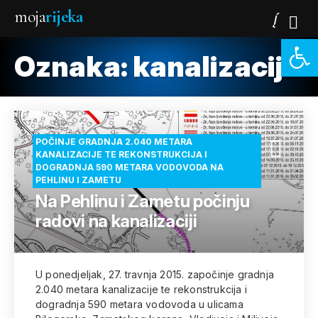
moja
rijeka
Open 
Oznaka:
kanalizacija
POČINJE GRADNJA 2.040 METARA
KANALIZACIJE TE REKONSTRUKCIJA I
DOGRADNJA 590 METARA VODOVODA NA
PEHLINU I ZAMETU
Na Pehlinu i Zametu počinju
radovi na kanalizaciji
U ponedjeljak, 27. travnja 2015. započinje gradnja
2.040 metara kanalizacije te rekonstrukcija i
dogradnja 590 metara vodovoda u ulicama