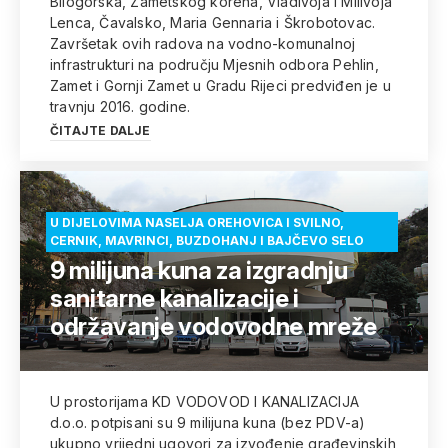
Bilogorska, Zametskog korena, Vladivoja i Milivoja
Lenca, Čavalsko, Maria Gennaria i Škrobotovac.
Završetak ovih radova na vodno-komunalnoj
infrastrukturi na području Mjesnih odbora Pehlin,
Zamet i Gornji Zamet u Gradu Rijeci predviđen je u
travnju 2016. godine.
ČITAJTE DALJE
U DIJELOVIMA NASELJA OREHOVICA I SVILNO,
CERNIK, MAVRINCI, BUZDOHANJ I BAJČEVO SELO
9 milijuna kuna za izgradnju
sanitarne kanalizacije i
održavanje vodovodne mreže
U prostorijama KD VODOVOD I KANALIZACIJA
d.o.o. potpisani su 9 milijuna kuna (bez PDV-a)
ukupno vrijedni ugovori za izvođenje građevinskih