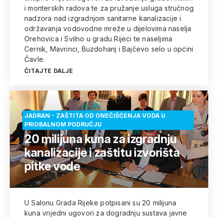
i monterskih radova te za pružanje usluga stručnog
nadzora nad izgradnjom sanitarne kanalizacije i
održavanja vodovodne mreže u dijelovima naselja
Orehovica i Svilno u gradu Rijeci te naseljima
Cernik, Mavrinci, Buzdohanj i Bajčevo selo u općini
Čavle.
ČITAJTE DALJE
JADRAN - ZAŠTITA OD ONEČIŠĆENJA VODA U
PRIOBALNOM PODRUČJU
20 milijuna kuna za izgradnju
kanalizacije i zaštitu izvorišta
pitke vode
U Salonu Grada Rijeke potpisani su 20 milijuna
kuna vrijedni ugovori za dogradnju sustava javne