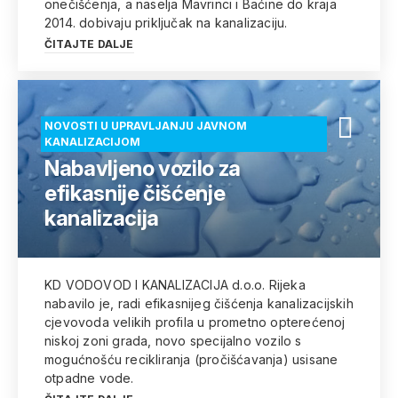
onečišćenja, a naselja Mavrinci i Baćine do kraja
2014. dobivaju priključak na kanalizaciju.
ČITAJTE DALJE
NOVOSTI U UPRAVLJANJU JAVNOM
KANALIZACIJOM
Nabavljeno vozilo za
efikasnije čišćenje
kanalizacija
KD VODOVOD I KANALIZACIJA d.o.o. Rijeka
nabavilo je, radi efikasnijeg čišćenja kanalizacijskih
cjevovoda velikih profila u prometno opterećenoj
niskoj zoni grada, novo specijalno vozilo s
mogućnošću recikliranja (pročišćavanja) usisane
otpadne vode.