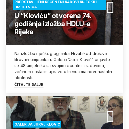
PREDSTAVLJENI RECENTNI RADOVI RIJEČKIH
UMJETNIKA
U “Kloviću” otvorena 74.
godišnja izložba HDLU-a
Rijeka
Na izložbu riječkog ogranka Hrvatskod društva
likovnih umjetnika u Galeriji “Juraj Klović” prijavilo
se 48 umjetnika sa svojim recentnim radovima,
većinom nastalim upravo u trenucima novonastalih
okolnosti.
ČITAJTE DALJE
GALERIJA JURAJ KLOVIĆ