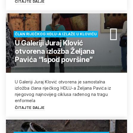
ČITAJTE DALJE
ČLAN RIJEČKOG HDLU-A IZLAŽE U KLOVIĆU
U Galeriji Juraj Klović
otvorena izložba Željana
Pavića “Ispod površine”
U Galeriji Juraj Klović otvorena je samostalna
izložba člana riječkog HDLU-a Željana Pavića iz
njegovog najnovijeg ciklusa rađenog na tragu
enformela
ČITAJTE DALJE