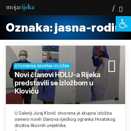
moja
rijeka
Open 
Oznaka:
jasna-rodin
OTVORENA SKUPNA IZLOŽBA
Novi članovi HDLU-a Rijeka
predstavili se izložbom u
Kloviću
U Galeriji Juraj Klović otvorena je skupna izložba
osmero novih članova riječkog ogranka Hrvatskog
društva likovnih umjetnika.