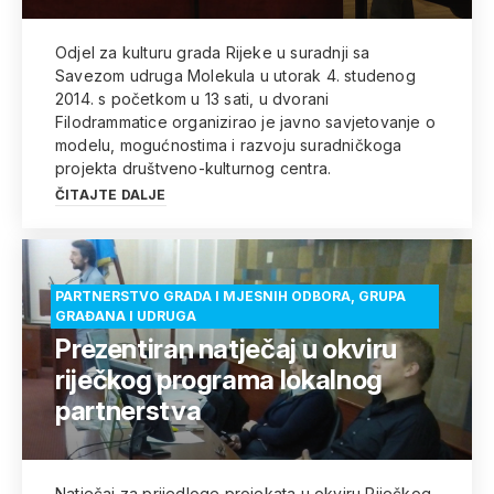
Odjel za kulturu grada Rijeke u suradnji sa
Savezom udruga Molekula u utorak 4. studenog
2014. s početkom u 13 sati, u dvorani
Filodrammatice organizirao je javno savjetovanje o
modelu, mogućnostima i razvoju suradničkoga
projekta društveno-kulturnog centra.
ČITAJTE DALJE
PARTNERSTVO GRADA I MJESNIH ODBORA, GRUPA
GRAĐANA I UDRUGA
Prezentiran natječaj u okviru
riječkog programa lokalnog
partnerstva
Natječaj za prijedloge projekata u okviru Riječkog