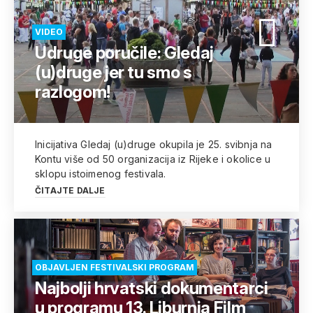
VIDEO
Udruge poručile: Gledaj
(u)druge jer tu smo s
razlogom!
Inicijativa Gledaj (u)druge okupila je 25. svibnja na
Kontu više od 50 organizacija iz Rijeke i okolice u
sklopu istoimenog festivala.
ČITAJTE DALJE
OBJAVLJEN FESTIVALSKI PROGRAM
Najbolji hrvatski dokumentarci
u programu 13. Liburnia Film