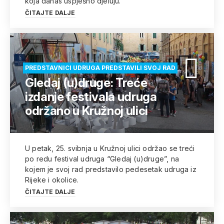
koja danas uspješno djeluju.
ČITAJTE DALJE
PREDSTAVNICI UDRUGA PREDSTAVILI SVOJ RAD
Gledaj (u)druge: Treće
izdanje festivala udruga
održano u Kružnoj ulici
U petak, 25. svibnja u Kružnoj ulici održao se treći
po redu festival udruga “Gledaj (u)druge”, na
kojem je svoj rad predstavilo pedesetak udruga iz
Rijeke i okolice.
ČITAJTE DALJE