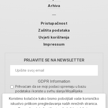
Arhiva
Pristupačnost
Zaštita podataka
Uvjeti korištenja
Impressum
PRIJAVITE SE NA NEWSLETTER
GDPR Information
Prihvaćam da se moji podaci spremaju u bazu
podataka i koriste u svrhu slanja MojaRijeka
newslettera
Koristimo kolačiće kako bismo poboljšali vaše korisničko
MOJARIJEKA NEWSLETTER
iskustvo prilikom pregledavanja naših mrežnih stranica.