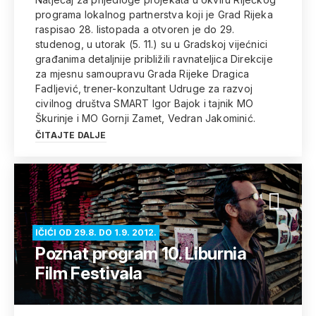
programa lokalnog partnerstva koji je Grad Rijeka
raspisao 28. listopada a otvoren je do 29.
studenog, u utorak (5. 11.) su u Gradskoj vijećnici
građanima detaljnije približili ravnateljica Direkcije
za mjesnu samoupravu Grada Rijeke Dragica
Fadljević, trener-konzultant Udruge za razvoj
civilnog društva SMART Igor Bajok i tajnik MO
Škurinje i MO Gornji Zamet, Vedran Jakominić.
ČITAJTE DALJE
IČIĆI OD 29.8. DO 1.9. 2012.
Poznat program 10. Liburnia
Film Festivala