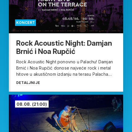
KONCERT
Rock Acoustic Night: Damjan
Brnić i Noa Rupčić
Rock Acoustic Night ponovno u Palachu! Damjan
Brnić i Noa Rupčić donose najveće rock i metal
hitove u akustičnom izdanju na terasu Palacha....
DETALJNIJE
08.08.
(21:00)