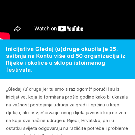
Inicijativa Gledaj (u)druge okupila je 25.
svibnja na Kontu više od 50 organizacija iz
Rijeke i okolice u sklopu istoimenog
festivala.
„Gledaj (u)druge jer tu smo s razlogom!“ poručili su iz
inicijative, koja je formirana prošle godine kako bi ukazala
na važnost postojanja udruga za grad ili općinu u kojoj
djeluju, ali i osvješćivanje onog dijela javnosti koji ne zna
na koje sve načine udruge u Rijeci, Hrvatskoj pa i u
ostatku svijeta odgovaraju na različite potrebe i probleme