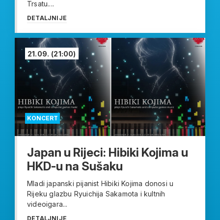
Trsatu....
DETALJNIJE
21.09.
(21:00)
KONCERT
Japan u Rijeci: Hibiki Kojima u
HKD-u na Sušaku
Mladi japanski pijanist Hibiki Kojima donosi u
Rijeku glazbu Ryuichija Sakamota i kultnih
videoigara...
DETALJNIJE