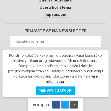
Zaštita podataka
Uvjeti korištenja
Impressum
PRIJAVITE SE NA NEWSLETTER
GDPR Information
Koristimo kolačiće kako bismo poboljšali vaše korisničko
Prihvaćam da se moji podaci spremaju u bazu
iskustvo prilikom pregledavanja naših mrežnih stranica.
podataka i koriste u svrhu slanja MojaRijeka
Ovo prihvaćate korištenjem kolačića i daljnjim
newslettera
pregledavanjem stranice. Detaljne informacije o korištenju
MOJARIJEKA NEWSLETTER
kolačića na ovoj stranici dostupne su klikom na
više
PRIJAVI SE
informacija
.
PRIHVATI I ZATVORI
PODIJELI
Povratak na vrh