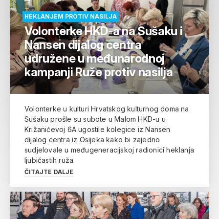
HEKLANJEM PROTIV NASILJA
Volonterke HKD-a na Sušaku i
Nansen dijalog centra
udružene u međunarodnoj
kampanji Ruže protiv nasilja
Volonterke u kulturi Hrvatskog kulturnog doma na
Sušaku prošle su subote u Malom HKD-u u
Križanićevoj 6A ugostile kolegice iz Nansen
dijalog centra iz Osijeka kako bi zajedno
sudjelovale u međugeneracijskoj radionici heklanja
ljubičastih ruža.
ČITAJTE DALJE