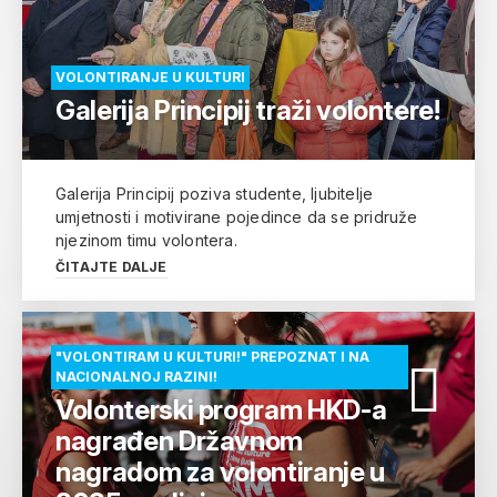
VOLONTIRANJE U KULTURI
Galerija Principij traži volontere!
Galerija Principij poziva studente, ljubitelje
umjetnosti i motivirane pojedince da se pridruže
njezinom timu volontera.
ČITAJTE DALJE
"VOLONTIRAM U KULTURI!" PREPOZNAT I NA
NACIONALNOJ RAZINI!
Volonterski program HKD-a
nagrađen Državnom
nagradom za volontiranje u