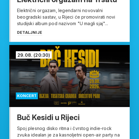
Električni orgazam, legendarni novovalni
beogradski sastav, u Rijeci će promovirati novi
studijski album pod nazivom "U magli sjaj"...
DETALJNIJE
29.08.
(20:30)
KONCERT
Buč Kesidi u Rijeci
Spoj plesnog disko ritma i čvrstog indie-rock
zvuka idealan je za kasnoljetni open-air party na