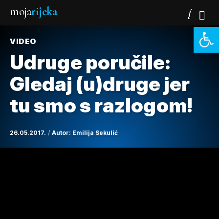
moja
rijeka
Open 
VIDEO
Udruge poručile:
Gledaj (u)druge jer
tu smo s razlogom!
26.05.2017.
Autor:
Emilija Sekulić