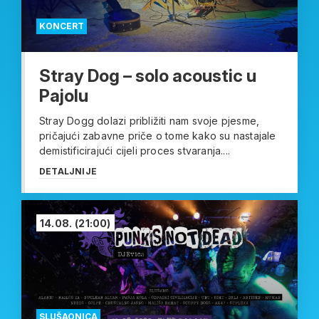
KONCERT
Stray Dog – solo acoustic u
Pajolu
Stray Dogg dolazi približiti nam svoje pjesme,
pričajući zabavne priče o tome kako su nastajale
demistificirajući cijeli proces stvaranja....
DETALJNIJE
14.08.
(21:00)
SLUŠAONICA