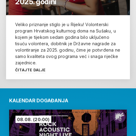
2025. godini
Veliko priznanje stiglo je u Rijeku! Volonterski
program Hrvatskog kulturnog doma na Sušaku, u
kojem je tijekom sedam godina bilo uključeno
tisuću volontera, dobitnik je Državne nagrade za
volontiranje za 2025. godinu, čime je potvrđena ne
samo kvaliteta ovog programa već i snaga riječke
zajednice.
ČITAJTE DALJE
KALENDAR DOGAĐANJA
08.08.
(20:00)