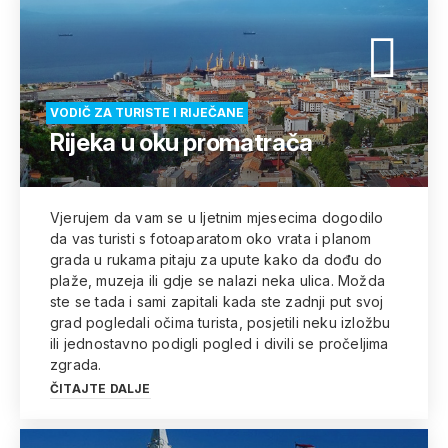
VODIČ ZA TURISTE I RIJEČANE
Rijeka u oku promatrača
Vjerujem da vam se u ljetnim mjesecima dogodilo
da vas turisti s fotoaparatom oko vrata i planom
grada u rukama pitaju za upute kako da dođu do
plaže, muzeja ili gdje se nalazi neka ulica. Možda
ste se tada i sami zapitali kada ste zadnji put svoj
grad pogledali očima turista, posjetili neku izložbu
ili jednostavno podigli pogled i divili se pročeljima
zgrada.
ČITAJTE DALJE