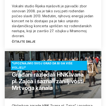
Vokalni studio Rijeka mješoviti je pjevački zbor
osnovan 2008. pa je tako svoj peti rođendan
počeo slaviti 2013. Međutim, njihovoj energiji jedan
koncert ne bi dostajao pa je tako umjesto
slavljeničkog koncerta upriličen niz rođendanskih
nastupa, koji je završio 27. ožujka u Mramornoj
dvorani.
ČITAJTE DALJE
"UPOZNAJMO SVOJ GRAD DA BI GA VIŠE
VOLJELI"
Građani razledali HNK Ivana
pl. Zajca i saznali zaniljivosti
Mrtvoga kanala
Obilaskom zgrade HNK “Ivana pl. Zajca” i prostora