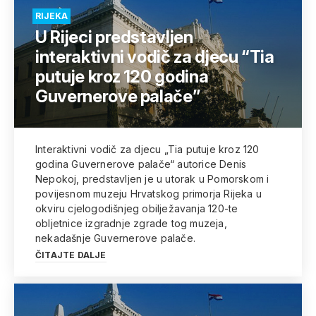
RIJEKA
U Rijeci predstavljen
interaktivni vodič za djecu “Tia
putuje kroz 120 godina
Guvernerove palače”
Interaktivni vodič za djecu „Tia putuje kroz 120
godina Guvernerove palače“ autorice Denis
Nepokoj, predstavljen je u utorak u Pomorskom i
povijesnom muzeju Hrvatskog primorja Rijeka u
okviru cjelogodišnjeg obilježavanja 120-te
obljetnice izgradnje zgrade tog muzeja,
nekadašnje Guvernerove palače.
ČITAJTE DALJE