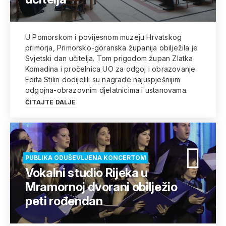
U Pomorskom i povijesnom muzeju Hrvatskog
primorja, Primorsko-goranska županija obilježila je
Svjetski dan učitelja. Tom prigodom župan Zlatka
Komadina i pročelnica UO za odgoj i obrazovanje
Edita Stilin dodijelili su nagrade najuspješnijim
odgojna-obrazovnim djelatnicima i ustanovama.
ČITAJTE DALJE
PUBLIKA ODUŠEVLJENA KONCERTOM
Vokalni studio Rijeka u
Mramornoj dvorani obilježio
peti rođendan