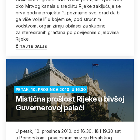
oko Mrtvog kanala u središtu Rijeke zaključuje se
prva godina projekta “Upoznajmo svoj grad da bi
ga više voljeli” u kojem se, pod stručnim
vodstvom, organiziraju obilasci za skupine
zainteresiranih građana po povijesnim dijelovima
Rijeke.
ČITAJTE DALJE
PETAK, 10. PROSINCA 2010. U 16.30
Mistična prošlost Rijeke u bivšoj
Guvernerovoj palači
U petak, 10. prosinca 2010. od 16.30, 18 i 19.30 sati
u Pomorskom i povijesnom muzeju Hrvatskog