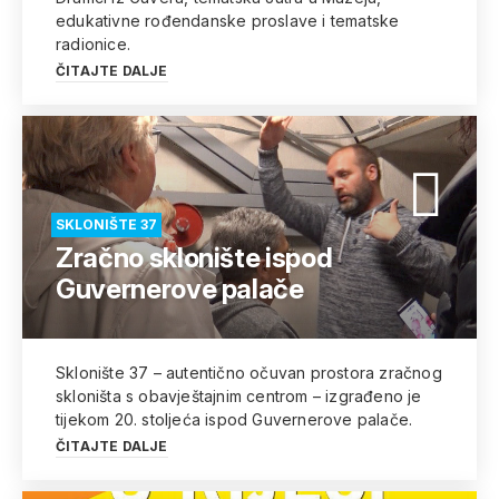
edukativne rođendanske proslave i tematske
radionice.
ČITAJTE DALJE
SKLONIŠTE 37
Zračno sklonište ispod
Guvernerove palače
Sklonište 37 – autentično očuvan prostora zračnog
skloništa s obavještajnim centrom – izgrađeno je
tijekom 20. stoljeća ispod Guvernerove palače.
ČITAJTE DALJE