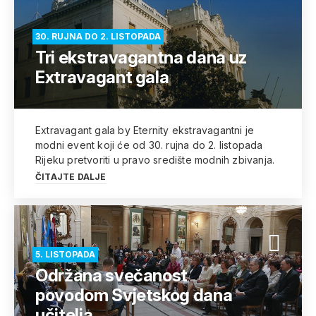
30. RUJNA DO 2. LISTOPADA
Tri ekstravagantna dana uz
Extravagant gala
Extravagant gala by Eternity ekstravagantni je
modni event koji će od 30. rujna do 2. listopada
Rijeku pretvoriti u pravo središte modnih zbivanja.
ČITAJTE DALJE
5. LISTOPADA
Održana svečanost
povodom Svjetskog dana
učitelja