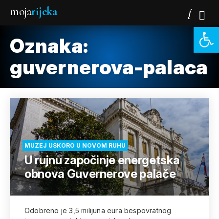
moja
rijeka
Open 
Oznaka:
guvernerova-palaca
MUZEJ USKORO U NOVOM RUHU
U rujnu započinje energetska
obnova Guvernerove palače
Odobreno je 3,5 milijuna eura bespovratnog