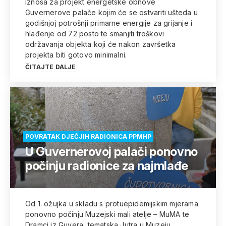
iznosa za projekt energetske obnove
Guvernerove palače kojim će se ostvariti ušteda u
godišnjoj potrošnji primarne energije za grijanje i
hlađenje od 72 posto te smanjiti troškovi
održavanja objekta koji će nakon završetka
projekta biti gotovo minimalni.
ČITAJTE DALJE
POVRATAK DJEČJIH RADIONICA PPMHP
U Guvernerovoj palači ponovno
počinju radionice za najmlađe
Od 1. ožujka u skladu s protuepidemijskim mjerama
ponovno počinju Muzejski mali atelje – MuMA te
Dramci iz Guvera, tematska Jutra u Muzeju,