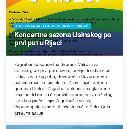
GOSTOVANJA U GUVERNEROVOJ PALAČI
Koncertna sezona Lisinskog po
prvi put u Rijeci
Zagrebačka Koncertna dvorana Vatroslava
Lisinskog po prvi put u svojoj povijesti ostvarit će
ciklus izvan Zagreba, dovodeći u Guvernerovu
palaču vrhunske umjetnike. Zahvaljujući potpori
gradova Rijeke i Zagreba, poklonicima glazbene
umjetnosti Lisinski će pružiti neprocjenjiv doživljaj,
a za koji jamče sjajni Zagrebački solisti,
Papandopulo kvartet, Aljoša Jurinić te Petrit Çeku.
ČITAJTE DALJE