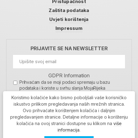
Pristupačnost
Zaštita podataka
Uvjeti korištenja
Impressum
PRIJAVITE SE NA NEWSLETTER
GDPR Information
Prihvaćam da se moji podaci spremaju u bazu
podataka i koriste u svrhu slanja MojaRijeka
newslettera
Koristimo kolačiće kako bismo poboljšali vaše korisničko
MOJARIJEKA NEWSLETTER
iskustvo prilikom pregledavanja naših mrežnih stranica.
Ovo prihvaćate korištenjem kolačića i daljnjim
PRIJAVI SE
pregledavanjem stranice. Detaljne informacije o korištenju
kolačića na ovoj stranici dostupne su klikom na
više
informacija
.