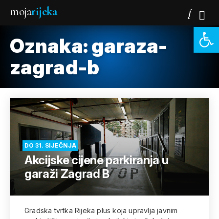
moja
rijeka
Open 
Oznaka:
garaza-
zagrad-b
DO 31. SIJEČNJA
Akcijske cijene parkiranja u
garaži Zagrad B
Gradska tvrtka Rijeka plus koja upravlja javnim