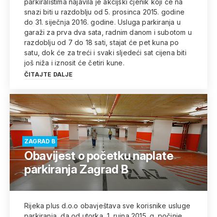
parkiralištima najavila je akcijski cjenik koji će na
snazi biti u razdoblju od 5. prosinca 2015. godine
do 31. siječnja 2016. godine. Usluga parkiranja u
garaži za prva dva sata, radnim danom i subotom u
razdoblju od 7 do 18 sati, stajat će pet kuna po
satu, dok će za treći i svaki sljedeći sat cijena biti
još niža i iznosit će četiri kune.
ČITAJTE DALJE
ZAGRAD B
Obavijest o početku naplate
parkiranja Zagrad B
Rijeka plus d.o.o obavještava sve korisnike usluge
parkiranja, da od utorka, 1. rujna 2015. g. počinje