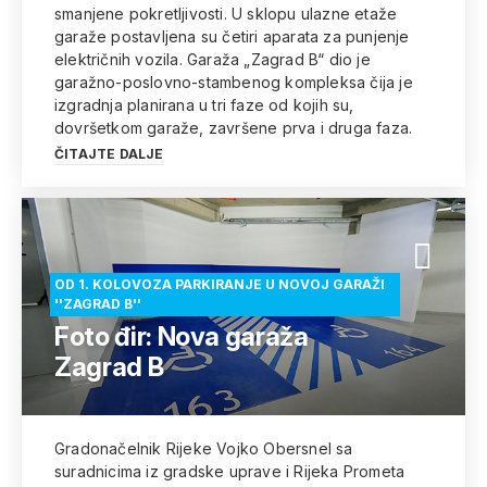
smanjene pokretljivosti. U sklopu ulazne etaže
garaže postavljena su četiri aparata za punjenje
električnih vozila. Garaža „Zagrad B“ dio je
garažno-poslovno-stambenog kompleksa čija je
izgradnja planirana u tri faze od kojih su,
dovršetkom garaže, završene prva i druga faza.
ČITAJTE DALJE
OD 1. KOLOVOZA PARKIRANJE U NOVOJ GARAŽI
''ZAGRAD B''
Foto đir: Nova garaža
Zagrad B
Gradonačelnik Rijeke Vojko Obersnel sa
suradnicima iz gradske uprave i Rijeka Prometa