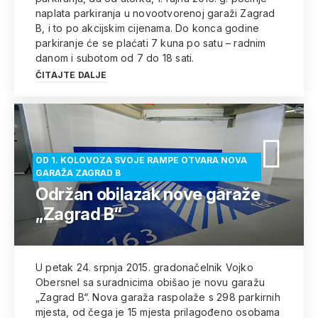
naplata parkiranja u novootvorenoj garaži Zagrad
B, i to po akcijskim cijenama. Do konca godine
parkiranje će se plaćati 7 kuna po satu – radnim
danom i subotom od 7 do 18 sati.
ČITAJTE DALJE
OD 1. KOLOVOZA SVOJE RAMPE OTVARA NOVA
GARAŽA ZAGRAD B
Održan obilazak nove garaže
„Zagrad B“
U petak 24. srpnja 2015. gradonačelnik Vojko
Obersnel sa suradnicima obišao je novu garažu
„Zagrad B“. Nova garaža raspolaže s 298 parkirnih
mjesta, od čega je 15 mjesta prilagođeno osobama