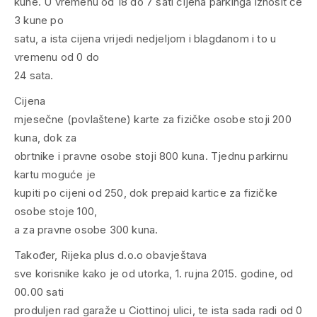
kune. U vremenu od 18 do 7 sati cijena parkinga iznosit će
3 kune po
satu, a ista cijena vrijedi nedjeljom i blagdanom i to u
vremenu od 0 do
24 sata.
Cijena
mjesečne (povlaštene) karte za fizičke osobe stoji 200
kuna, dok za
obrtnike i pravne osobe stoji 800 kuna. Tjednu parkirnu
kartu moguće je
kupiti po cijeni od 250, dok prepaid kartice za fizičke
osobe stoje 100,
a za pravne osobe 300 kuna.
Također, Rijeka plus d.o.o obavještava
sve korisnike kako je od utorka, 1. rujna 2015. godine, od
00.00 sati
produljen rad garaže u Ciottinoj ulici, te ista sada radi od 0