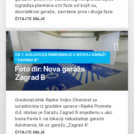
izgradnja planirana u tri faze od kojih su,
dovršetkom garaže, završene prva i druga faza.
ČITAJTE DALJE
OD 1. KOLOVOZA PARKIRANJE U NOVOJ GARAŽI
''ZAGRAD B''
Foto đir: Nova garaža
Zagrad B
Gradonačelnik Rijeke Vojko Obersnel sa
suradnicima iz gradske uprave i Rijeka Prometa
d.d. obišao je Garažu Zagrad B smještenu u ulici
Ivana Pavla II. na lokaciji nekadašnje garaže
Autotransa, tik uz garažu „Zagrad A“.
ČITAJTE DALJE