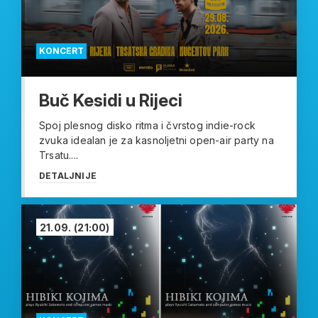
KONCERT
Buč Kesidi u Rijeci
Spoj plesnog disko ritma i čvrstog indie-rock
zvuka idealan je za kasnoljetni open-air party na
Trsatu....
DETALJNIJE
21.09.
(21:00)