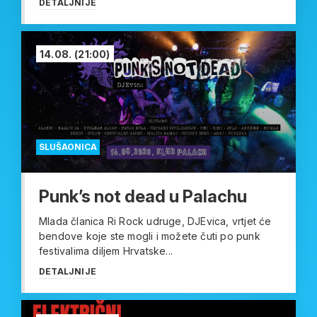
DETALJNIJE
14.08.
(21:00)
SLUŠAONICA
Punk’s not dead u Palachu
Mlada članica Ri Rock udruge, DJEvica, vrtjet će
bendove koje ste mogli i možete čuti po punk
festivalima diljem Hrvatske...
DETALJNIJE