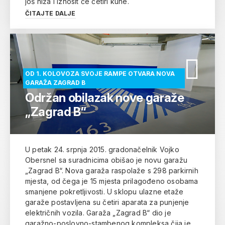
još niža i iznosit će četiri kune.
ČITAJTE DALJE
OD 1. KOLOVOZA SVOJE RAMPE OTVARA NOVA
GARAŽA ZAGRAD B
Održan obilazak nove garaže
„Zagrad B“
U petak 24. srpnja 2015. gradonačelnik Vojko
Obersnel sa suradnicima obišao je novu garažu
„Zagrad B“. Nova garaža raspolaže s 298 parkirnih
mjesta, od čega je 15 mjesta prilagođeno osobama
smanjene pokretljivosti. U sklopu ulazne etaže
garaže postavljena su četiri aparata za punjenje
električnih vozila. Garaža „Zagrad B“ dio je
garažno-poslovno-stambenog kompleksa čija je