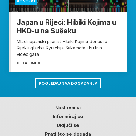
KONCERT
Japan u Rijeci: Hibiki Kojima u
HKD-u na Sušaku
Mladi japanski pijanist Hibiki Kojima donosi u
Rijeku glazbu Ryuichija Sakamota i kultnih
videoigara...
DETALJNIJE
POGLEDAJ SVA DOGAĐANJA
Naslovnica
Informiraj se
Uključi se
Prati što se događa