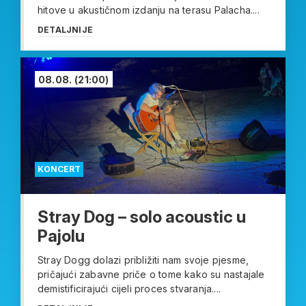
hitove u akustičnom izdanju na terasu Palacha....
DETALJNIJE
08.08.
(21:00)
KONCERT
Stray Dog – solo acoustic u
Pajolu
Stray Dogg dolazi približiti nam svoje pjesme,
pričajući zabavne priče o tome kako su nastajale
demistificirajući cijeli proces stvaranja....