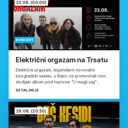
23.08.
(00:00)
KONCERT
Električni orgazam na Trsatu
Električni orgazam, legendarni novovalni
beogradski sastav, u Rijeci će promovirati novi
studijski album pod nazivom "U magli sjaj"...
DETALJNIJE
29.08.
(20:30)