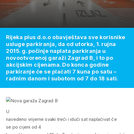
Rijeka plus d.o.o obavještava sve korisnike
usluge parkiranja, da od utorka, 1. rujna
2015. g. počinje naplata parkiranja u
novootvorenoj garaži Zagrad B, i to po
akcijskim cijenama. Do konca godine
parkiranje će se plaćati 7 kuna po satu –
radnim danom i subotom od 7 do 18 sati.
U
navedeno vrijeme svaki treći i idući sat naplaćivat će
se po cijeni od 4