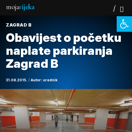
moja
rijeka
Open 
ZAGRAD B
Obavijest o početku
naplate parkiranja
Zagrad B
31.08.2015.
Autor:
urednik