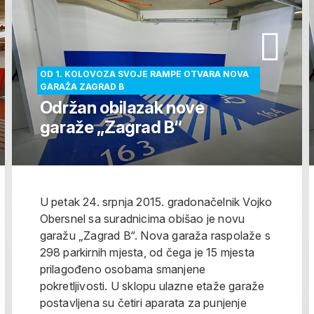
OD 1. KOLOVOZA SVOJE RAMPE OTVARA NOVA
GARAŽA ZAGRAD B
Održan obilazak nove
garaže „Zagrad B“
U petak 24. srpnja 2015. gradonačelnik Vojko
Obersnel sa suradnicima obišao je novu
garažu „Zagrad B“. Nova garaža raspolaže s
298 parkirnih mjesta, od čega je 15 mjesta
prilagođeno osobama smanjene
pokretljivosti. U sklopu ulazne etaže garaže
postavljena su četiri aparata za punjenje