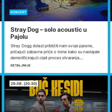
KONCERT
Stray Dog – solo acoustic u
Pajolu
Stray Dogg dolazi približiti nam svoje pjesme,
pričajući zabavne priče o tome kako su nastajale
demistificirajući cijeli proces stvaranja....
DETALJNIJE
29.08.
(20:30)