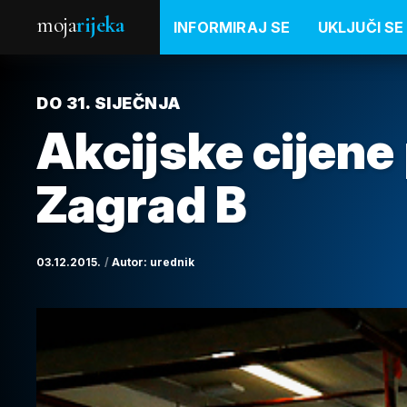
moja
rijeka
INFORMIRAJ SE
UKLJUČI SE
DO 31. SIJEČNJA
Akcijske cijene 
Zagrad B
03.12.2015.
Autor:
urednik