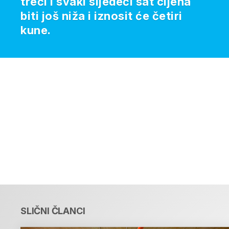
treći i svaki sljedeći sat cijena
biti još niža i iznosit će četiri
kune.
SLIČNI ČLANCI