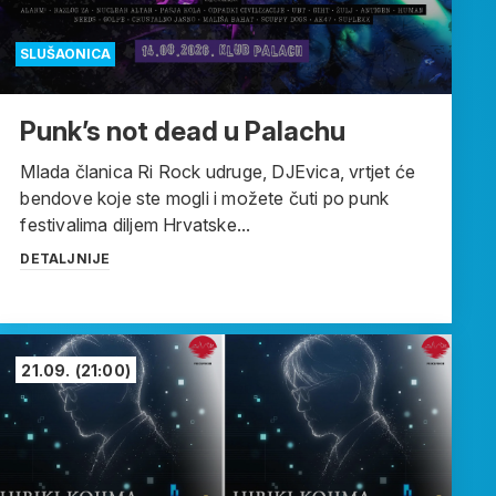
SLUŠAONICA
Punk’s not dead u Palachu
Mlada članica Ri Rock udruge, DJEvica, vrtjet će
bendove koje ste mogli i možete čuti po punk
festivalima diljem Hrvatske...
DETALJNIJE
21.09.
(21:00)