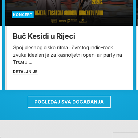
KONCERT
Buč Kesidi u Rijeci
Spoj plesnog disko ritma i čvrstog indie-rock
zvuka idealan je za kasnoljetni open-air party na
Trsatu....
DETALJNIJE
POGLEDAJ SVA DOGAĐANJA
t