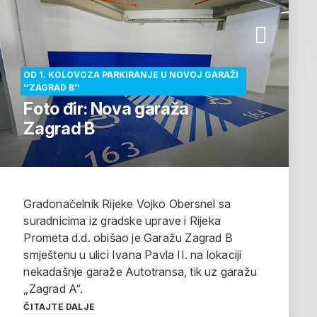
OD 1. KOLOVOZA PARKIRANJE U NOVOJ GARAŽI
''ZAGRAD B''
Foto đir: Nova garaža
Zagrad B
Gradonačelnik Rijeke Vojko Obersnel sa
suradnicima iz gradske uprave i Rijeka
Prometa d.d. obišao je Garažu Zagrad B
smještenu u ulici Ivana Pavla II. na lokaciji
nekadašnje garaže Autotransa, tik uz garažu
„Zagrad A“.
ČITAJTE DALJE