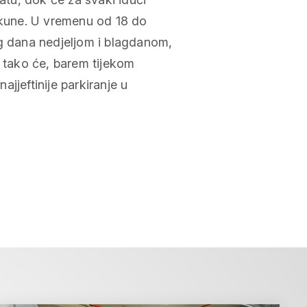
ri kune. U vremenu od 18 do
og dana nedjeljom i blagdanom,
B tako će, barem tijekom
najjeftinije parkiranje u