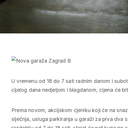
U vremenu od 18 do 7 sati radnim danom i subot
cijelog dana nedjeljom i blagdanom, cijena će bit
Prema novom, akcijskom cjeniku koji će na snazi 
siječnja, usluga parkiranja u garaži za prva dva
razdoblju od 7 do 18 sati, stajat će pet kuna po 