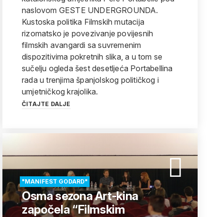
naslovom GESTE UNDERGROUNDA.
Kustoska politika Filmskih mutacija
rizomatsko je povezivanje povijesnih
filmskih avangardi sa suvremenim
dispozitivima pokretnih slika, a u tom se
sučelju ogleda šest desetljeća Portabellina
rada u trenjima španjolskog političkog i
umjetničkog krajolika.
ČITAJTE DALJE
"MANIFEST GODARD"
Osma sezona Art-kina
započela “Filmskim