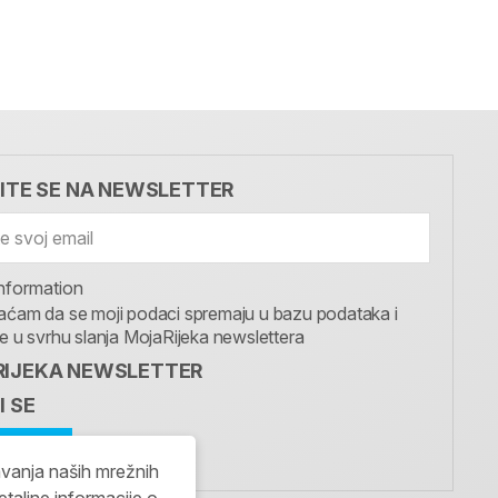
VITE SE NA NEWSLETTER
nformation
aćam da se moji podaci spremaju u bazu podataka i
te u svrhu slanja MojaRijeka newslettera
IJEKA NEWSLETTER
I SE
avanja naših mrežnih
etaljne informacije o