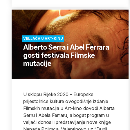
VELJAČA U ART-KINU
Alberto Serra i Abel Ferrara
gosti festivala Filmske
mutacije
U sklopu Rijeke 2020 – Europske
prijestolnice kulture ovogodišnje izdanje
Filmskih mutacija u Art-kino dovodi Alberta
Serru i Abela Ferraru, a bogat program u
veljači donosi i predstavljanje nove knjige
Nenada Polimca, Valentinovo uz “Dupli