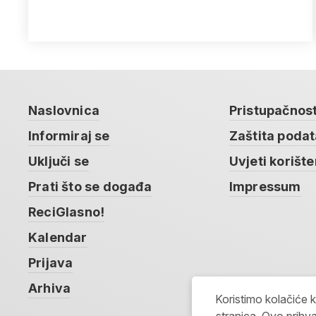
Naslovnica
Pristupačnos
Informiraj se
Zaštita poda
Uključi se
Uvjeti korište
Prati što se događa
Impressum
ReciGlasno!
Kalendar
Prijava
Arhiva
Koristimo kolačiće 
stranica. Ovo prihva