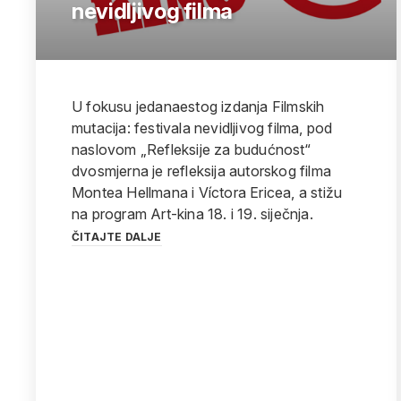
nevidljivog filma
U fokusu jedanaestog izdanja Filmskih
mutacija: festivala nevidljivog filma, pod
naslovom „Refleksije za budućnost“
dvosmjerna je refleksija autorskog filma
Montea Hellmana i Víctora Ericea, a stižu
na program Art-kina 18. i 19. siječnja.
ČITAJTE DALJE