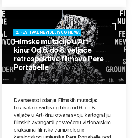
12. FESTIVAL NEVIDLJIVOG FILMA
Filmske mutacije u Art-
kinu: Od 6. do 8. veljače
retrospektiva filmova Pere
Portabelle
Dvanaesto izdanje Filmskih mutacija:
festivala nevidljivog filma od 6. do 8.
veljače u Art-kinu otvara svoju kartografiju
filmskih avangardi posvećenu vizionarskim
praksama filmske vampirologije
katalonskog umjetnika Pere Portabelle pod