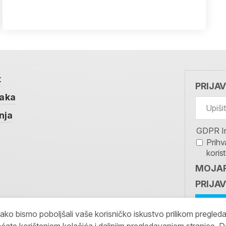
t
PRIJA
taka
nja
GDPR I
Prihv
koris
MOJAR
PRIJAV
kako bismo poboljšali vaše korisničko iskustvo prilikom pregled
ćate korištenjem kolačića i daljnjim pregledavanjem stranice. D