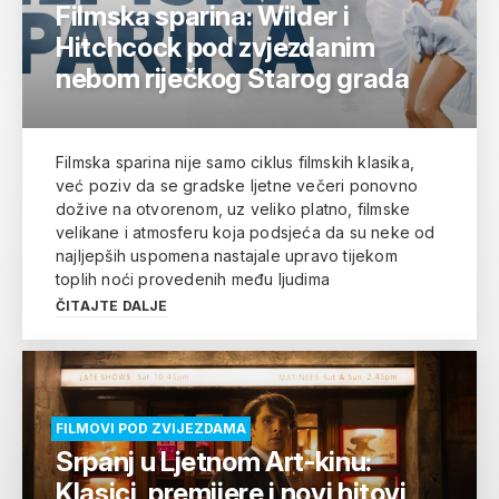
Filmska sparina: Wilder i
Hitchcock pod zvjezdanim
nebom riječkog Starog grada
Filmska sparina nije samo ciklus filmskih klasika,
već poziv da se gradske ljetne večeri ponovno
dožive na otvorenom, uz veliko platno, filmske
velikane i atmosferu koja podsjeća da su neke od
najljepših uspomena nastajale upravo tijekom
toplih noći provedenih među ljudima
ČITAJTE DALJE
FILMOVI POD ZVIJEZDAMA
Srpanj u Ljetnom Art-kinu:
Klasici, premijere i novi hitovi