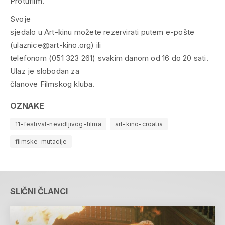
Protufilm.
Svoje
sjedalo u Art-kinu možete rezervirati putem e-pošte
(ulaznice@art-kino.org) ili
telefonom (051 323 261) svakim danom od 16 do 20 sati.
Ulaz je slobodan za
članove Filmskog kluba.
OZNAKE
11-festival-nevidljivog-filma
art-kino-croatia
filmske-mutacije
SLIČNI ČLANCI