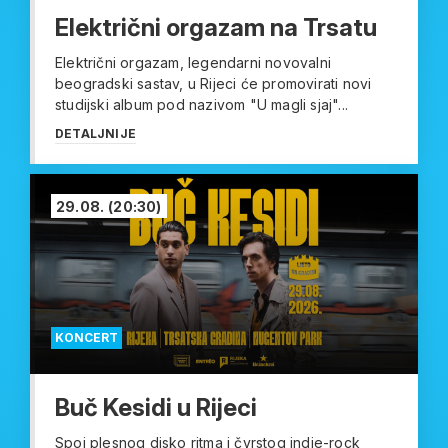
Električni orgazam na Trsatu
Električni orgazam, legendarni novovalni
beogradski sastav, u Rijeci će promovirati novi
studijski album pod nazivom "U magli sjaj"...
DETALJNIJE
29.08.
(20:30)
KONCERT
Buč Kesidi u Rijeci
Spoj plesnog disko ritma i čvrstog indie-rock