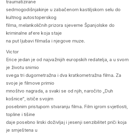
traumatizirane
sedmogodišnjakinje u zabačenom kastiljskom selu do
kultnog autostoperskog
filma, melankoličnih prizora sjeverne Španjolske do
kriminalne afere koja staje
na put ljubavi filmaša i njegove muze.
Victor
Erice jedan je od najvažnijih europskih redatelja, a u svom
je životu snimio
svega tri dugometražna i dva kratkometražna filma. Za
svoje je filmove primio
mnoštvo nagrada, a svaki se od njih, naročito „Duh
košnice“, ističe svojim
posebnim pristupom stvaranju filma. Film igrom svjetlosti,
topline i tišine
daje posebno lirski doživljaj i jesenji senzibilitet priči koja
je smještena u