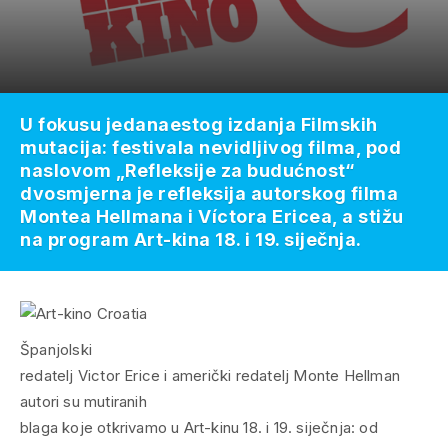
U fokusu jedanaestog izdanja Filmskih
mutacija: festivala nevidljivog filma, pod
naslovom „Refleksije za budućnost“
dvosmjerna je refleksija autorskog filma
Montea Hellmana i Víctora Ericea, a stižu
na program Art-kina 18. i 19. siječnja.
Španjolski
redatelj Victor Erice i američki redatelj Monte Hellman
autori su mutiranih
blaga koje otkrivamo u Art-kinu 18. i 19. siječnja: od