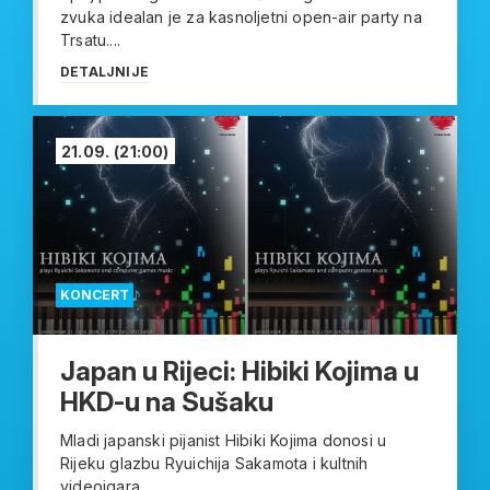
zvuka idealan je za kasnoljetni open-air party na
Trsatu....
DETALJNIJE
21.09.
(21:00)
KONCERT
Japan u Rijeci: Hibiki Kojima u
HKD-u na Sušaku
Mladi japanski pijanist Hibiki Kojima donosi u
Rijeku glazbu Ryuichija Sakamota i kultnih
videoigara...