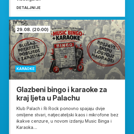
DETALJNIJE
29.08.
(20:00)
KARAOKE
Glazbeni bingo i karaoke za
kraj ljeta u Palachu
Klub Palach i Ri Rock ponovno spajaju dvije
omiljene stvari, natjecateljski kaos i mikrofone bez
ikakve cenzure, u novom izdanju Music Binga i
Karaoka....