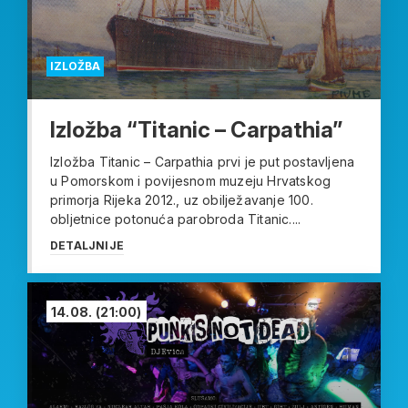
IZLOŽBA
Izložba “Titanic – Carpathia”
Izložba Titanic – Carpathia prvi je put postavljena
u Pomorskom i povijesnom muzeju Hrvatskog
primorja Rijeka 2012., uz obilježavanje 100.
obljetnice potonuća parobroda Titanic....
DETALJNIJE
14.08.
(21:00)