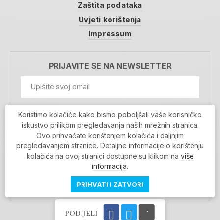
Zaštita podataka
Uvjeti korištenja
Impressum
PRIJAVITE SE NA NEWSLETTER
GDPR Information
Koristimo kolačiće kako bismo poboljšali vaše korisničko
Prihvaćam da se moji podaci spremaju u bazu
iskustvo prilikom pregledavanja naših mrežnih stranica.
podataka i koriste u svrhu slanja MojaRijeka
Ovo prihvaćate korištenjem kolačića i daljnjim
newslettera
pregledavanjem stranice. Detaljne informacije o korištenju
MOJARIJEKA NEWSLETTER
kolačića na ovoj stranici dostupne su klikom na
više
PRIJAVI SE
informacija
.
PRIHVATI I ZATVORI
PODIJELI
Povratak na vrh