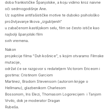
doba frankističke Španjolske, a koju vidimo kroz naivne
oči sedmogodišnje Ane.
Uz suptilne antifašističke motive te duboko psihološko
proživljavanje likova „izgubljenih“
u zabačenom kastiljskom selu, film se često ističe kao
najbolji španjolski film
svih vremena.
Nakon
projekcije filma “Duh košnice”, s kojim otvaramo Filmske
mutacije,
održat će se razgovor s redateljem Victorom Ericeom i
gostima: Cristinom Garciom
Martinez, Bradom Stevensom (autorom knjige o
Hellmanu), glazbenikom Charlesom
Bossonom, Iris Elezi, Thomasom Logorecijem i Tanjom
Vrvilo, dok je moderator Dragan
Rubeša.