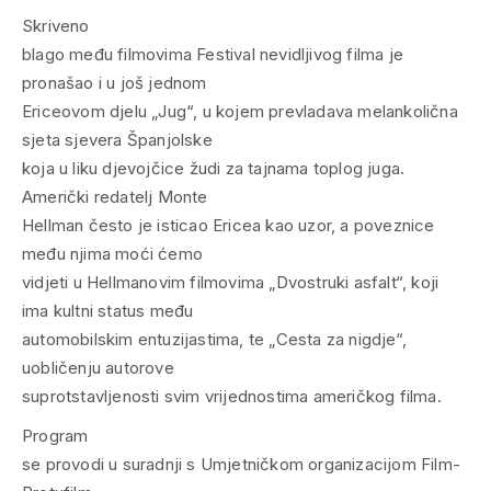
Skriveno
blago među filmovima Festival nevidljivog filma je
pronašao i u još jednom
Ericeovom djelu „Jug“, u kojem prevladava melankolična
sjeta sjevera Španjolske
koja u liku djevojčice žudi za tajnama toplog juga.
Američki redatelj Monte
Hellman često je isticao Ericea kao uzor, a poveznice
među njima moći ćemo
vidjeti u Hellmanovim filmovima „Dvostruki asfalt“, koji
ima kultni status među
automobilskim entuzijastima, te „Cesta za nigdje“,
uobličenju autorove
suprotstavljenosti svim vrijednostima američkog filma.
Program
se provodi u suradnji s Umjetničkom organizacijom Film-