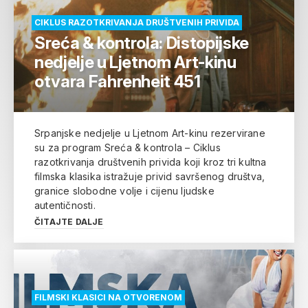
CIKLUS RAZOTKRIVANJA DRUŠTVENIH PRIVIDA
Sreća & kontrola: Distopijske
nedjelje u Ljetnom Art-kinu
otvara Fahrenheit 451
Srpanjske nedjelje u Ljetnom Art-kinu rezervirane
su za program Sreća & kontrola – Ciklus
razotkrivanja društvenih privida koji kroz tri kultna
filmska klasika istražuje privid savršenog društva,
granice slobodne volje i cijenu ljudske
autentičnosti.
ČITAJTE DALJE
FILMSKI KLASICI NA OTVORENOM