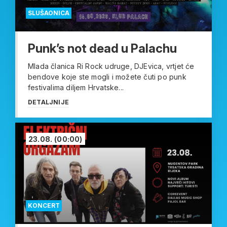
SLUŠAONICA
Punk’s not dead u Palachu
Mlada članica Ri Rock udruge, DJEvica, vrtjet će
bendove koje ste mogli i možete čuti po punk
festivalima diljem Hrvatske...
DETALJNIJE
23.08.
(00:00)
KONCERT