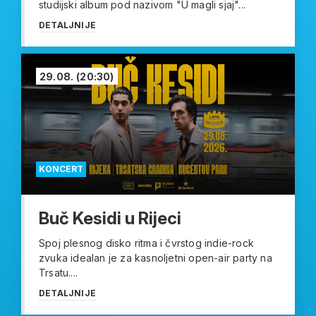
studijski album pod nazivom "U magli sjaj"...
DETALJNIJE
29.08.
(20:30)
KONCERT
Buč Kesidi u Rijeci
Spoj plesnog disko ritma i čvrstog indie-rock
zvuka idealan je za kasnoljetni open-air party na
Trsatu....
DETALJNIJE