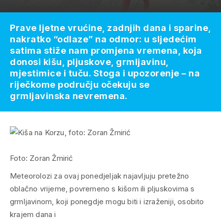
Prave ljetne vrućine, zadnjih dana i sparine,
nakratko “odlaze” na odmor: u sljedećim
satima stiže nam promjena vremena, koja
donosi kišu, pljuskove, grmljavinu,
mjestimice i tuču. Stoga i upozorenje – na
riječkome području očekuju se
grmljavinska nevremena.
Foto: Zoran Žmirić
Meteorolozi za ovaj ponedjeljak najavljuju pretežno
oblačno vrijeme, povremeno s kišom ili pljuskovima s
grmljavinom, koji ponegdje mogu biti i izraženiji, osobito
krajem dana i