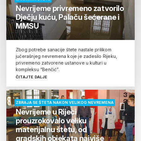
Nevrijeme privremeno zatvorilo
Dječju kuću, Palaču šećerane i
MMSU
Zbog potrebe sanacije štete nastale prilikom
jučerašnjeg nevremena koje je zadesilo Rijeku,
privremeno zatvorene ustanove u kulturi u
kompleksu “Benčić”.
ČITAJTE DALJE
ZBRAJA SE ŠTETA NAKON VELIKOG NEVREMENA
Nevrijeme u Rijeci
prouzrokovalo veliku
materijalnu štetu, od
gradskih objekata najviše