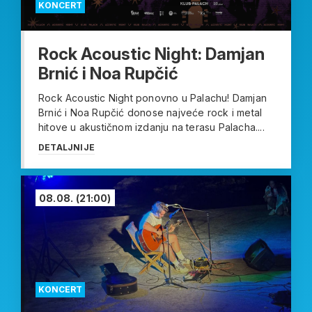
KONCERT
Rock Acoustic Night: Damjan
Brnić i Noa Rupčić
Rock Acoustic Night ponovno u Palachu! Damjan
Brnić i Noa Rupčić donose najveće rock i metal
hitove u akustičnom izdanju na terasu Palacha....
DETALJNIJE
08.08.
(21:00)
KONCERT