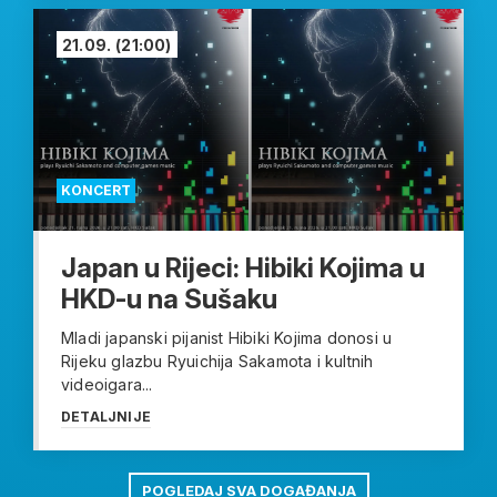
21.09.
(21:00)
KONCERT
Japan u Rijeci: Hibiki Kojima u
HKD-u na Sušaku
Mladi japanski pijanist Hibiki Kojima donosi u
Rijeku glazbu Ryuichija Sakamota i kultnih
videoigara...
DETALJNIJE
POGLEDAJ SVA DOGAĐANJA