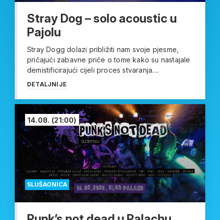
Stray Dog – solo acoustic u
Pajolu
Stray Dogg dolazi približiti nam svoje pjesme,
pričajući zabavne priče o tome kako su nastajale
demistificirajući cijeli proces stvaranja....
DETALJNIJE
14.08.
(21:00)
SLUŠAONICA
Punk’s not dead u Palachu