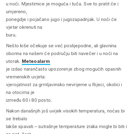
u noći. Mjestimice je moguća i tuča. Sve to pratit će i
umjereno,
ponegdje i pojačano jugo i jugozapadnjak. U noći će
vjetar okrenuti na
buru.
Nešto kiše očekuje se već poslijepodne, ali glavnina
oborina na našem će području biti navečer i u noći na
utorak.
Meteoalarm
je izdao narančasto upozorenje zbog mogućih opasnih
vremenskih uvjeta:
vjerojatnost za grmljavinsko nevrijeme u Rijeci, okolici i
na otocima je
između 60 i 80 posto.
Nakon današnjih još uvijek visokih temperatura, noćas bi
se trebalo
lakše spavati – sutrašnje temperature zraka mogle bi biti i