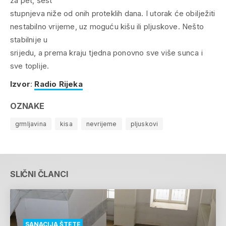
za pet, šest
stupnjeva niže od onih proteklih dana. I utorak će obilježiti
nestabilno vrijeme, uz moguću kišu ili pljuskove. Nešto
stabilnije u
srijedu, a prema kraju tjedna ponovno sve više sunca i
sve toplije.
Izvor
:
Radio Rijeka
OZNAKE
grmljavina
kisa
nevrijeme
pljuskovi
SLIČNI ČLANCI
SANACIJA ŠTETE