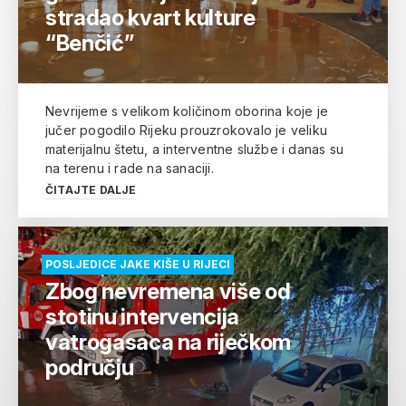
stradao kvart kulture
“Benčić”
Nevrijeme s velikom količinom oborina koje je
jučer pogodilo Rijeku prouzrokovalo je veliku
materijalnu štetu, a interventne službe i danas su
na terenu i rade na sanaciji.
ČITAJTE DALJE
POSLJEDICE JAKE KIŠE U RIJECI
Zbog nevremena više od
stotinu intervencija
vatrogasaca na riječkom
području