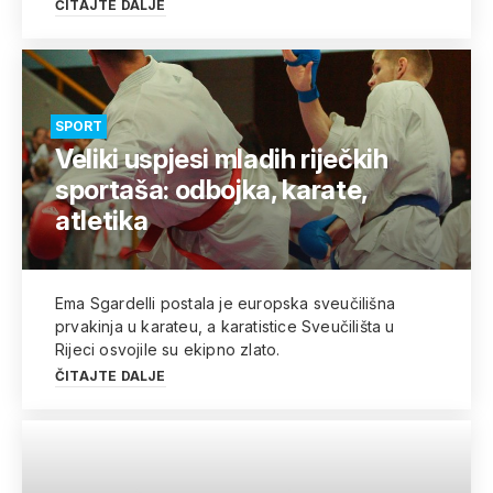
ČITAJTE DALJE
SPORT
Veliki uspjesi mladih riječkih
sportaša: odbojka, karate,
atletika
Ema Sgardelli postala je europska sveučilišna
prvakinja u karateu, a karatistice Sveučilišta u
Rijeci osvojile su ekipno zlato.
ČITAJTE DALJE