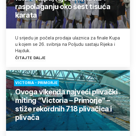
raspolaganju oko šest tisuća
karata
U srijedu je počela prodaja ulaznica za finale Kupa
u kojem se 26. svibnja na Poljudu sastaju Rijeka i
Hajduk.
ČITAJTE DALJE
VICTORIA - PRIMORJE
Ovoga vikenda najveći plivački
miting “Victoria – Primorje” –
stiže rekordnih 718 plivačica i
plivača