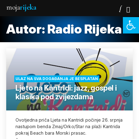
moja
rijeka
Open 
Autor: Radio Rijeka
ULAZ NA SVA DOGAĐANJA JE BESPLATAN
Ljeto na Kantridi: jazz, gospel i
klasika pod zvijezdama
Ovotjedna priča Ljeta na Kantridi počinje 26. srpnja
nastupom benda Zmaj/Orko/Star na plaži Kantrida
pokraj Beach bara Morski prasac.