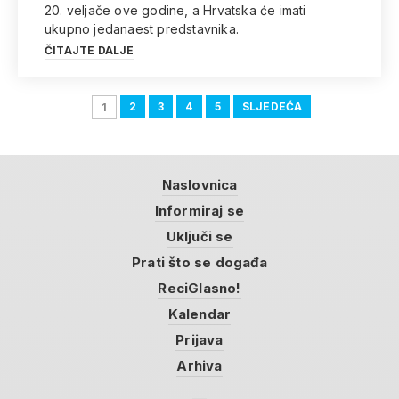
20. veljače ove godine, a Hrvatska će imati
ukupno jedanaest predstavnika.
ČITAJTE DALJE
2
3
4
5
SLJEDEĆA
1
Naslovnica
Informiraj se
Uključi se
Prati što se događa
ReciGlasno!
Kalendar
Prijava
Arhiva