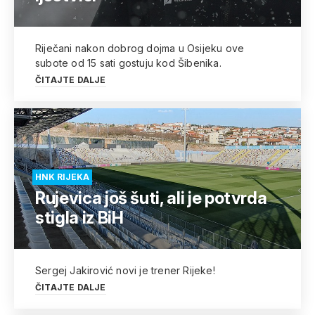
Riječani nakon dobrog dojma u Osijeku ove
subote od 15 sati gostuju kod Šibenika.
ČITAJTE DALJE
HNK RIJEKA
Rujevica još šuti, ali je potvrda
stigla iz BiH
Sergej Jakirović novi je trener Rijeke!
ČITAJTE DALJE