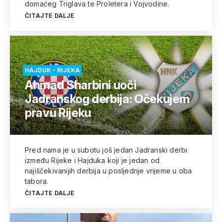
domaćeg Triglava te Proletera i Vojvodine.
ČITAJTE DALJE
HAJDUK - RIJEKA
Ahmad Sharbini uoči
Jadranskog derbija: Očekujem
pravu Rijeku
Pred nama je u subotu još jedan Jadranski derbi
između Rijeke i Hajduka koji je jedan od
najiščekivanijih derbija u posljednje vrijeme u oba
tabora.
ČITAJTE DALJE