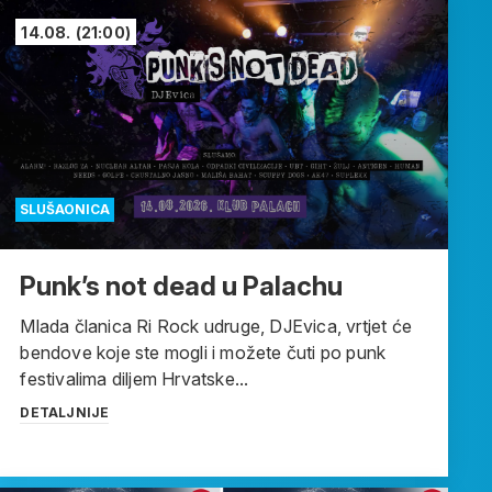
14.08.
(21:00)
SLUŠAONICA
Punk’s not dead u Palachu
Mlada članica Ri Rock udruge, DJEvica, vrtjet će
bendove koje ste mogli i možete čuti po punk
festivalima diljem Hrvatske...
DETALJNIJE