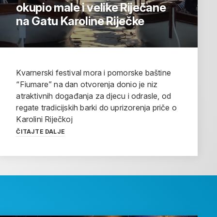
okupio male i velike Riječane
na Gatu Karoline Riječke
Kvarnerski festival mora i pomorske baštine
“Fiumare” na dan otvorenja donio je niz
atraktivnih događanja za djecu i odrasle, od
regate tradicijskih barki do uprizorenja priče o
Karolini Riječkoj
ČITAJTE DALJE