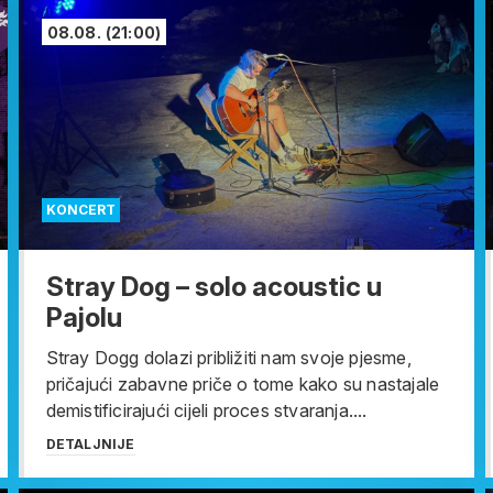
08.08.
(21:00)
KONCERT
Stray Dog – solo acoustic u
Pajolu
Stray Dogg dolazi približiti nam svoje pjesme,
pričajući zabavne priče o tome kako su nastajale
demistificirajući cijeli proces stvaranja....
DETALJNIJE