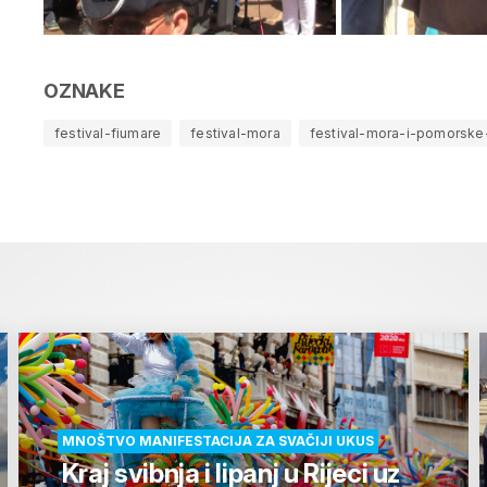
OZNAKE
festival-fiumare
festival-mora
festival-mora-i-pomorske-
MNOŠTVO MANIFESTACIJA ZA SVAČIJI UKUS
Kraj svibnja i lipanj u Rijeci uz