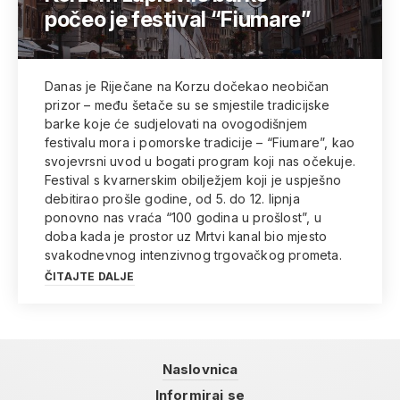
počeo je festival “Fiumare”
Danas je Riječane na Korzu dočekao neobičan
prizor – među šetače su se smjestile tradicijske
barke koje će sudjelovati na ovogodišnjem
festivalu mora i pomorske tradicije – “Fiumare”, kao
svojevrsni uvod u bogati program koji nas očekuje.
Festival s kvarnerskim obilježjem koji je uspješno
debitirao prošle godine, od 5. do 12. lipnja
ponovno nas vraća “100 godina u prošlost”, u
doba kada je prostor uz Mrtvi kanal bio mjesto
svakodnevnog intenzivnog trgovačkog prometa.
ČITAJTE DALJE
Naslovnica
Informiraj se