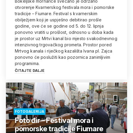
Bokeljske mornarice svečano je održano
otvorenje Kvarnerskog festivala mora i pomorske
tradicije – Fiumare. Festival s kvarnerskim
obilježjem koji je uspješno debitirao prošle
godine, ove će se godine od 5. do 12. lipnja
ponovno vratiti u prošlost, odnosno u doba kada
je prostor uz Mrtvi kanal bio mjesto svakodnevnog
intenzivnog trgovačkog prometa. Prostor pored
Mrtvog kanala i riječkog kazališta Ivana pl. Zajca
ponovno će poslužiti kao pozornica zanimljivim
programima.
ČITAJTE DALJE
FOTOGALERIJA
Foto đir – Festival mora i
pomorske tradicije Fiumare