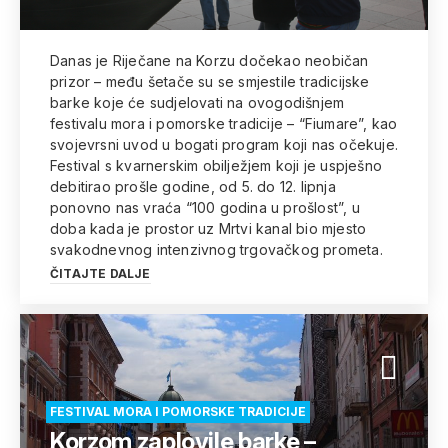
Danas je Riječane na Korzu dočekao neobičan
prizor – među šetače su se smjestile tradicijske
barke koje će sudjelovati na ovogodišnjem
festivalu mora i pomorske tradicije – “Fiumare”, kao
svojevrsni uvod u bogati program koji nas očekuje.
Festival s kvarnerskim obilježjem koji je uspješno
debitirao prošle godine, od 5. do 12. lipnja
ponovno nas vraća “100 godina u prošlost”, u
doba kada je prostor uz Mrtvi kanal bio mjesto
svakodnevnog intenzivnog trgovačkog prometa.
ČITAJTE DALJE
FESTIVAL MORA I POMORSKE TRADICIJE
Korzom zaplovile barke –