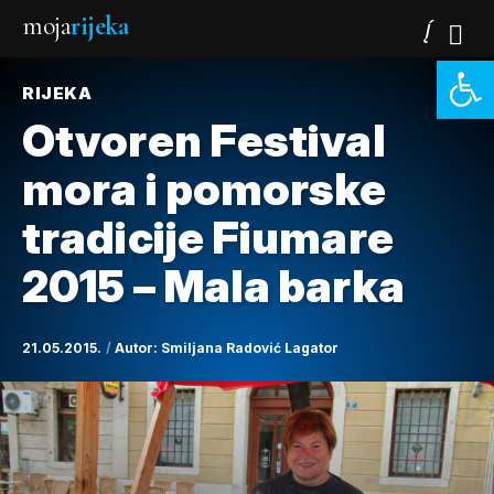
moja
rijeka
Open 
RIJEKA
Otvoren Festival
mora i pomorske
tradicije Fiumare
2015 – Mala barka
21.05.2015.
Autor:
Smiljana Radović Lagator