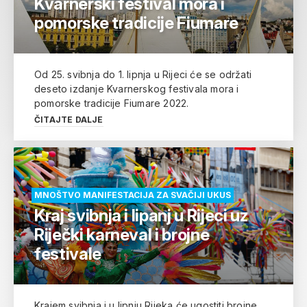
Kvarnerski festival mora i
pomorske tradicije Fiumare
Od 25. svibnja do 1. lipnja u Rijeci će se održati
deseto izdanje Kvarnerskog festivala mora i
pomorske tradicije Fiumare 2022.
ČITAJTE DALJE
MNOŠTVO MANIFESTACIJA ZA SVAČIJI UKUS
Kraj svibnja i lipanj u Rijeci uz
Riječki karneval i brojne
festivale
Krajem svibnja i u lipnju Rijeka će ugostiti brojne