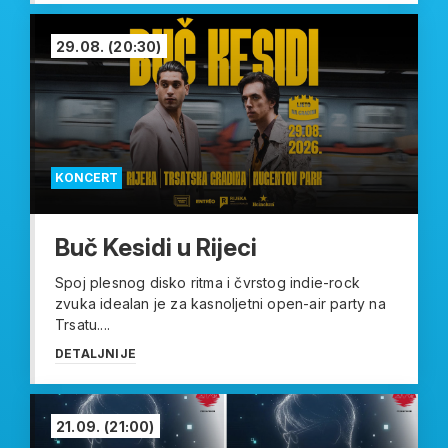
29.08.
(20:30)
KONCERT
Buč Kesidi u Rijeci
Spoj plesnog disko ritma i čvrstog indie-rock
zvuka idealan je za kasnoljetni open-air party na
Trsatu....
DETALJNIJE
21.09.
(21:00)