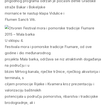
prigodnog programa održan je počasni defile Gradske
straže Bakar i Bokeljske
mornarice te nastup klapa Vidulice i
Flumen Sancti Viti.
U sklopu 4.
Festivala mora i pomorske tradicije Fiumare, od ove
godine i dio međunarodnog
projekta Mala barka, održava se niz atraktivnih događanja
na području i u
blizini Mrtvog kanala, riječke tržnice, riječkog akvatorija i
terminala, s
ciljem promocije Rijeke i Kvarnera kroz prezentaciju i
valorizaciju baštinskih
potencijala u području pomorstva, ribarstva i tradicijske
brodogradnje, ali i