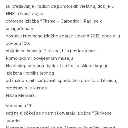
su predavanje i radionice pomorskih vještina, dok je u
HNK-u Ivana Zajca
otvorena izložba “Titanic – Carpathia”. Radi se o
prilagođenom
postavu istoimene izložbe koja je tijekom 2012. godine, u
povodu 100.
obljetnice havarije Titanica, bila postavljena u
Pomorskom i povijesnom muzeju
Hrvatskog primorja Rijeka. Izložbu, u sklopu koje je
izložena i replika jednog
od malobrojnih sačuvanih spasilačkih prsluka s Titanica,
predstavio je kustos
Nikša Mendeš.
Večeras u 19
sati na riječkoj se ribarnici otvaraju izložbe “Skrivene
ljepote
Kvarnera” autora prof. dr. sc. Marcela Kovačića (autori