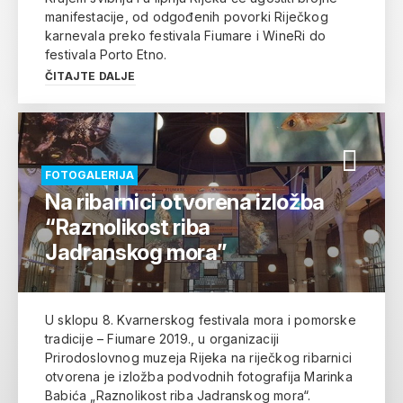
manifestacije, od odgođenih povorki Riječkog
karnevala preko festivala Fiumare i WineRi do
festivala Porto Etno.
ČITAJTE DALJE
FOTOGALERIJA
Na ribarnici otvorena izložba
“Raznolikost riba
Jadranskog mora”
U sklopu 8. Kvarnerskog festivala mora i pomorske
tradicije – Fiumare 2019., u organizaciji
Prirodoslovnog muzeja Rijeka na riječkog ribarnici
otvorena je izložba podvodnih fotografija Marinka
Babića „Raznolikost riba Jadranskog mora“.