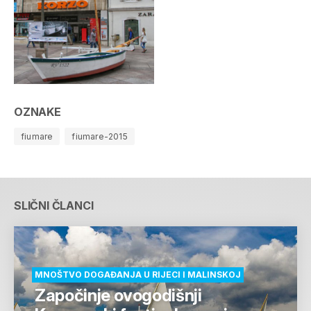
OZNAKE
fiumare
fiumare-2015
SLIČNI ČLANCI
MNOŠTVO DOGAĐANJA U RIJECI I MALINSKOJ
Započinje ovogodišnji