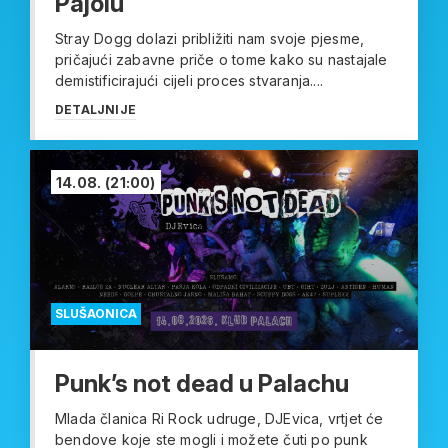
Pajolu
Stray Dogg dolazi približiti nam svoje pjesme,
pričajući zabavne priče o tome kako su nastajale
demistificirajući cijeli proces stvaranja....
DETALJNIJE
14.08.
(21:00)
SLUŠAONICA
Punk’s not dead u Palachu
Mlada članica Ri Rock udruge, DJEvica, vrtjet će
bendove koje ste mogli i možete čuti po punk