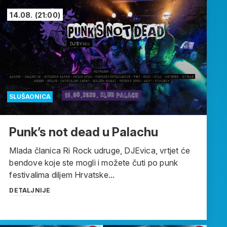
14.08.
(21:00)
SLUŠAONICA
Punk’s not dead u Palachu
Mlada članica Ri Rock udruge, DJEvica, vrtjet će
bendove koje ste mogli i možete čuti po punk
festivalima diljem Hrvatske...
DETALJNIJE