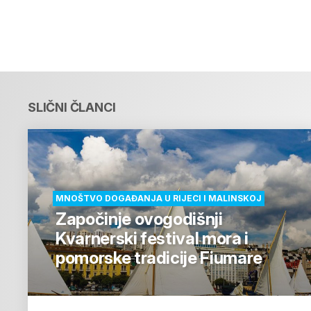
SLIČNI ČLANCI
MNOŠTVO DOGAĐANJA U RIJECI I MALINSKOJ
Započinje ovogodišnji
Kvarnerski festival mora i
pomorske tradicije Fiumare