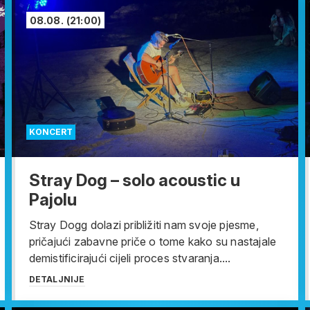
08.08.
(21:00)
KONCERT
Stray Dog – solo acoustic u
Pajolu
Stray Dogg dolazi približiti nam svoje pjesme,
pričajući zabavne priče o tome kako su nastajale
demistificirajući cijeli proces stvaranja....
DETALJNIJE