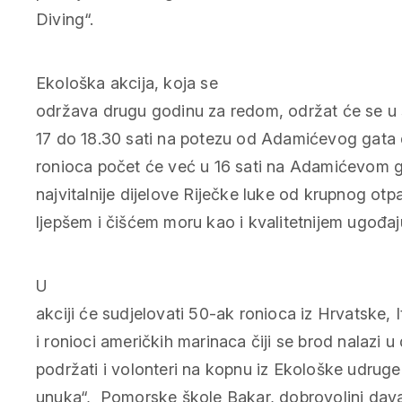
Diving“.
Ekološka akcija, koja se
održava drugu godinu za redom, održat će se u 
17 do 18.30 sati na potezu od Adamićevog gata 
ronioca počet će već u 16 sati na Adamićevom gatu
najvitalnije dijelove Riječke luke od krupnog otpa
ljepšem i čišćem moru kao i kvalitetnijem ugođa
U
akciji će sudjelovati 50-ak ronioca iz Hrvatske, It
i ronioci američkih marinaca čiji se brod nalazi 
podržati i volonteri na kopnu iz Ekološke udruge
unuka“, Pomorske škole Bakar, dobrovoljni dav