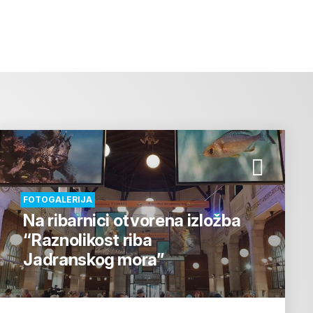
FOTOGALERIJA
Na ribarnici otvorena izložba
“Raznolikost riba
Jadranskog mora”