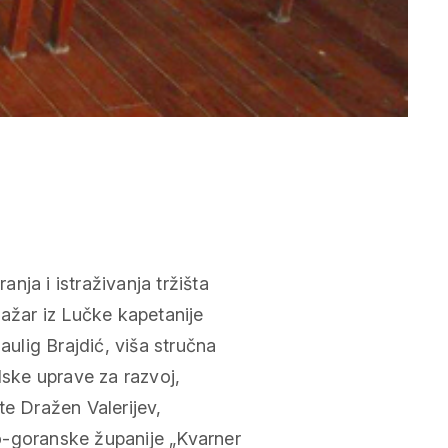
anja i istraživanja tržišta
lažar iz Lučke kapetanije
aulig Brajdić, viša stručna
dske uprave za razvoj,
te Dražen Valerijev,
o-goranske županije „Kvarner