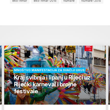
eko-rimar
eko-rimar-2015
fiumare
fiumare-2015
MNOŠTVO MANIFESTACIJA ZA SVAČIJI UKUS
Kraj svibnja i lipanj u Rijeci uz
Riječki karneval i brojne
festivale