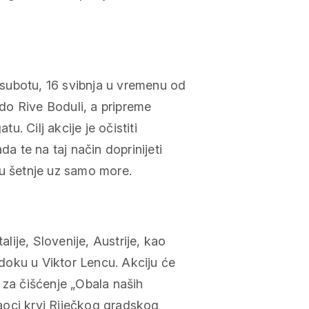
subotu, 16 svibnja u vremenu od
do Rive Boduli, a pripreme
. Cilj akcije je očistiti
da te na taj način doprinijeti
ju šetnje uz samo more.
alije, Slovenije, Austrije, kao
u doku u Viktor Lencu. Akciju će
 za čišćenje „Obala naših
aoci krvi Riječkog gradskog