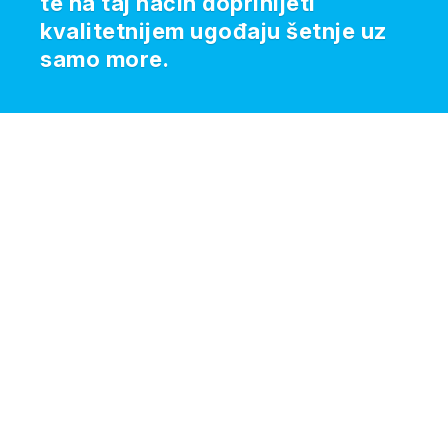
te na taj način doprinijeti
kvalitetnijem ugođaju šetnje uz
samo more.