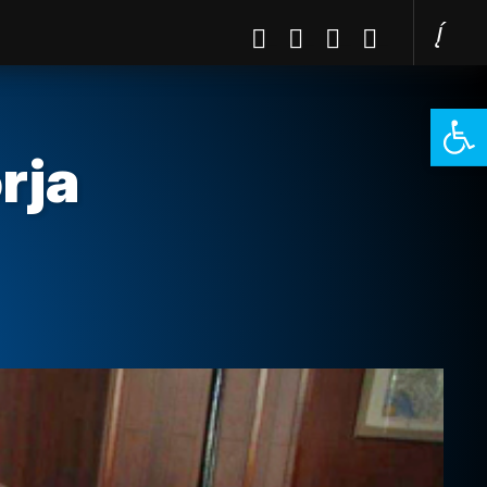
Open 
rja