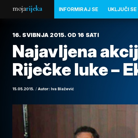
moja
rijeka
INFORMIRAJ SE
UKLJUČI SE
16. SVIBNJA 2015. OD 16 SATI
Najavljena akci
Riječke luke – 
15.05.2015.
Autor:
Iva Blažević