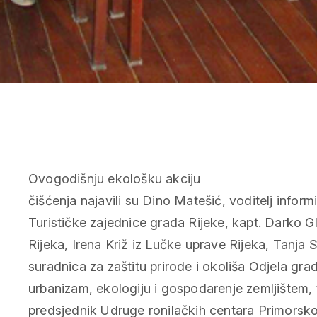
Ovogodišnju ekološku akciju
čišćenja najavili su Dino Matešić, voditelj informir
Turističke zajednice grada Rijeke, kapt. Darko G
Rijeka, Irena Križ iz Lučke uprave Rijeka, Tanja S
suradnica za zaštitu prirode i okoliša Odjela gra
urbanizam, ekologiju i gospodarenje zemljištem, 
predsjednik Udruge ronilačkih centara Primorsk