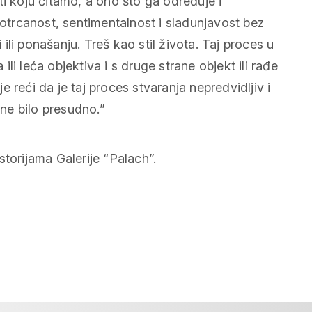
ti koju čitamo, a ono što ga određuje i
 otrcanost, sentimentalnost i sladunjavost bez
i ili ponašanju. Treš kao stil života. Taj proces u
i leća objektiva i s druge strane objekt ili rađe
no je reći da je taj proces stvaranja nepredvidljiv i
ene bilo presudno.”
torijama Galerije “Palach”.