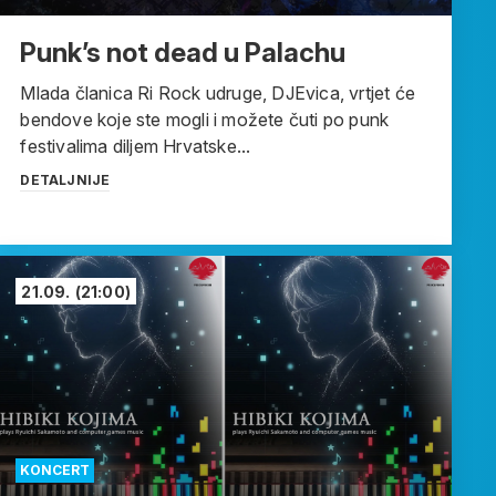
Punk’s not dead u Palachu
Mlada članica Ri Rock udruge, DJEvica, vrtjet će
bendove koje ste mogli i možete čuti po punk
festivalima diljem Hrvatske...
DETALJNIJE
21.09.
(21:00)
KONCERT