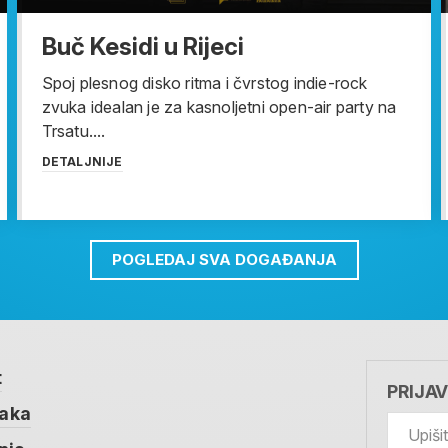
Buč Kesidi u Rijeci
Spoj plesnog disko ritma i čvrstog indie-rock
zvuka idealan je za kasnoljetni open-air party na
Trsatu....
DETALJNIJE
POGLEDAJ SVA DOGAĐANJA
t
PRIJA
taka