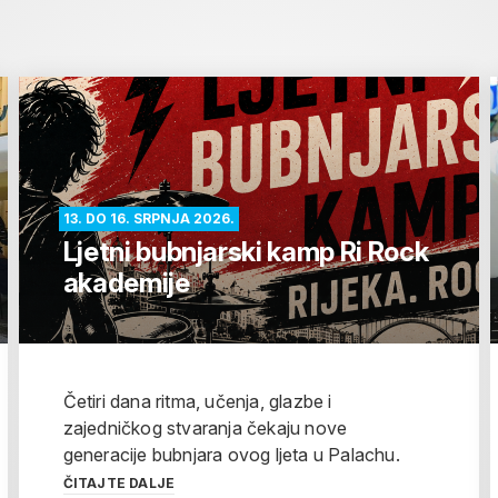
13. DO 16. SRPNJA 2026.
Ljetni bubnjarski kamp Ri Rock
akademije
Četiri dana ritma, učenja, glazbe i
zajedničkog stvaranja čekaju nove
generacije bubnjara ovog ljeta u Palachu.
ČITAJTE DALJE