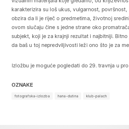
vizualnih materijala koje gledamo, od književnos
karakterizira su loš ukus, vulgarnost, površnost,
obzira da li je riječ o predmetima, životnoj sredin
ovom slučaju čine s jedne strane oko promatrača il
subjekt, koji je za krajnji rezultat i najbitniji. Bit
da baš u toj nepredviljivosti leži ono što je za m
Izložbu je moguće pogledati do 29. travnja u pros
OZNAKE
fotografska-izlozba
hana-dutina
klub-palach