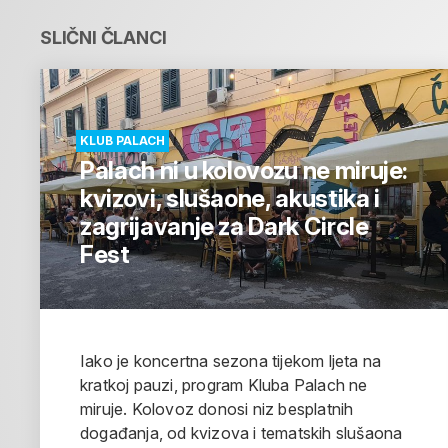
SLIČNI ČLANCI
KLUB PALACH
Palach ni u kolovozu ne miruje:
kvizovi, slušaone, akustika i
zagrijavanje za Dark Circle
Fest
Iako je koncertna sezona tijekom ljeta na
kratkoj pauzi, program Kluba Palach ne
miruje. Kolovoz donosi niz besplatnih
događanja, od kvizova i tematskih slušaona