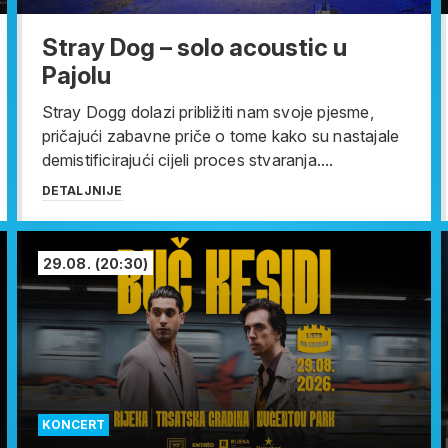
Stray Dog – solo acoustic u
Pajolu
Stray Dogg dolazi približiti nam svoje pjesme,
pričajući zabavne priče o tome kako su nastajale
demistificirajući cijeli proces stvaranja....
DETALJNIJE
29.08.
(20:30)
KONCERT