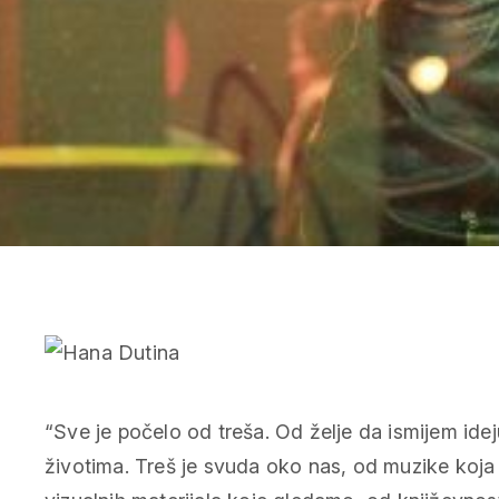
“Sve je počelo od treša. Od želje da ismijem ideju
životima. Treš je svuda oko nas, od muzike koja d