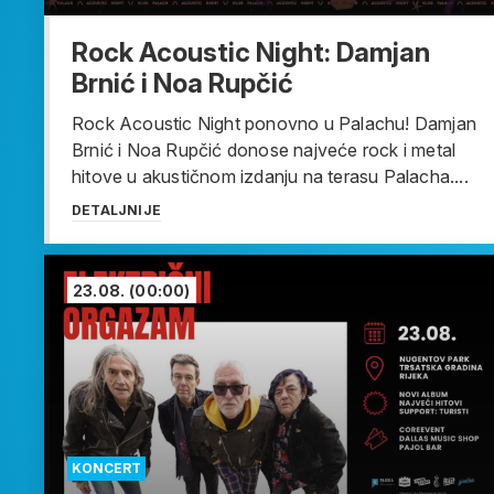
Rock Acoustic Night: Damjan
Brnić i Noa Rupčić
Rock Acoustic Night ponovno u Palachu! Damjan
Brnić i Noa Rupčić donose najveće rock i metal
hitove u akustičnom izdanju na terasu Palacha....
DETALJNIJE
23.08.
(00:00)
KONCERT