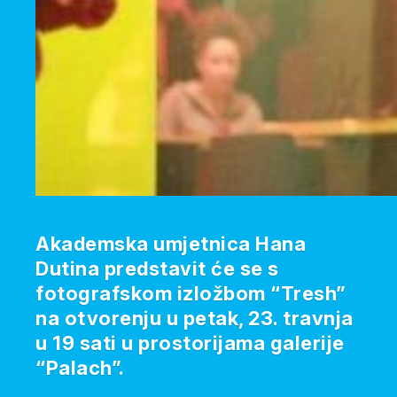
Akademska umjetnica Hana
Dutina predstavit će se s
fotografskom izložbom “Tresh”
na otvorenju u petak, 23. travnja
u 19 sati u prostorijama galerije
“Palach”.