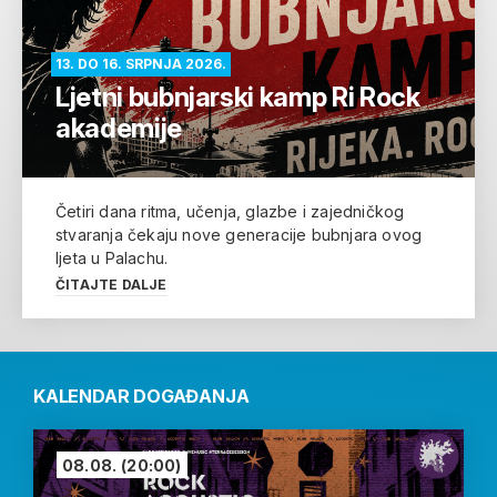
13. DO 16. SRPNJA 2026.
Ljetni bubnjarski kamp Ri Rock
akademije
Četiri dana ritma, učenja, glazbe i zajedničkog
stvaranja čekaju nove generacije bubnjara ovog
ljeta u Palachu.
ČITAJTE DALJE
KALENDAR DOGAĐANJA
08.08.
(20:00)