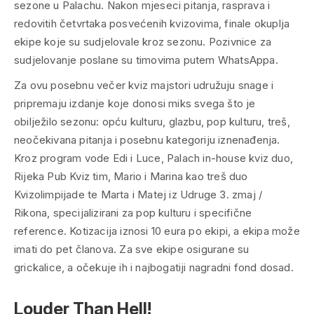
sezone u Palachu. Nakon mjeseci pitanja, rasprava i
redovitih četvrtaka posvećenih kvizovima, finale okuplja
ekipe koje su sudjelovale kroz sezonu. Pozivnice za
sudjelovanje poslane su timovima putem WhatsAppa.
Za ovu posebnu večer kviz majstori udružuju snage i
pripremaju izdanje koje donosi miks svega što je
obilježilo sezonu: opću kulturu, glazbu, pop kulturu, treš,
neočekivana pitanja i posebnu kategoriju iznenađenja.
Kroz program vode Edi i Luce, Palach in-house kviz duo,
Rijeka Pub Kviz tim, Mario i Marina kao treš duo
Kvizolimpijade te Marta i Matej iz Udruge 3. zmaj /
Rikona, specijalizirani za pop kulturu i specifične
reference. Kotizacija iznosi 10 eura po ekipi, a ekipa može
imati do pet članova. Za sve ekipe osigurane su
grickalice, a očekuje ih i najbogatiji nagradni fond dosad.
Louder Than Hell!