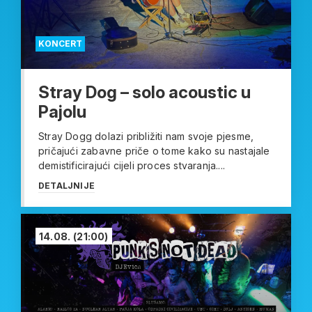
KONCERT
Stray Dog – solo acoustic u
Pajolu
Stray Dogg dolazi približiti nam svoje pjesme,
pričajući zabavne priče o tome kako su nastajale
demistificirajući cijeli proces stvaranja....
DETALJNIJE
14.08.
(21:00)