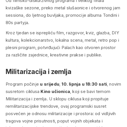
Od filmsko-diskurzivnog programa i velikog finala
kvizaške sezone, preko metal slušaonice i otvorenog jam
sessiona, do ljetnog buvljaka, promocije albuma Tondini i
80s partyja.
Kroz tjedan se isprepliću film, razgovor, kviz, glazba, DIY
kultura, kolekcionarstvo, lokalna scena, metal, retro pop i
plesni program, potvrđujući Palach kao otvoren prostor
za različite zajednice, kreativne prakse i publike.
Militarizacija i zemlja
Program počinje
u srijedu
,
10. lipnja u 18:30 sati
, novim
susretom ciklusa
Kino učionica
, koji se bavi temom
Militarizacija i zemlja. U sklopu ciklusa koji propituje
remilitarizacijske trendove, ovaj programski susret
posvećen je odnosu militarizacije i prostora: od vidljivih
tragova vojne prisutnosti, poput vojnih objekata i