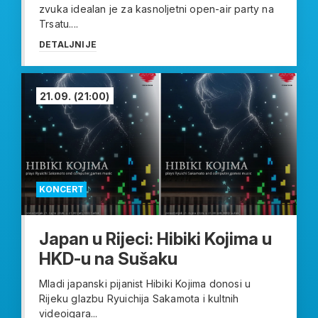
zvuka idealan je za kasnoljetni open-air party na
Trsatu....
DETALJNIJE
21.09.
(21:00)
KONCERT
Japan u Rijeci: Hibiki Kojima u
HKD-u na Sušaku
Mladi japanski pijanist Hibiki Kojima donosi u
Rijeku glazbu Ryuichija Sakamota i kultnih
videoigara...