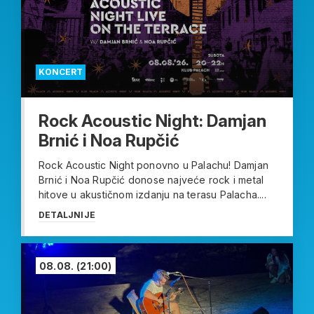
KONCERT
Rock Acoustic Night: Damjan
Brnić i Noa Rupčić
Rock Acoustic Night ponovno u Palachu! Damjan
Brnić i Noa Rupčić donose najveće rock i metal
hitove u akustičnom izdanju na terasu Palacha....
DETALJNIJE
08.08.
(21:00)