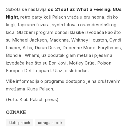
Subota se nastavlja
od 21 sat uz What a Feeling: 80s
Night
, retro party koji Palach vraća u eru neona, disko
kugli, tapiranih frizura, synth hitova i osamdesetaškog
kiča. Glazbeni program donosi klasike izvođača kao što
su Michael Jackson, Madonna, Whitney Houston, Cyndi
Lauper, A-ha, Duran Duran, Depeche Mode, Eurythmics,
Blondie i Wham!, uz dodatak glam metala i pjesama
izvođača kao što su Bon Jovi, Mötley Crüe, Poison,
Europe i Def Leppard. Ulaz je slobodan.
Više informacija o programu dostupno je na društvenim
mrežama Kluba Palach.
(Foto: Klub Palach press)
OZNAKE
klub-palach
udruga ri rock