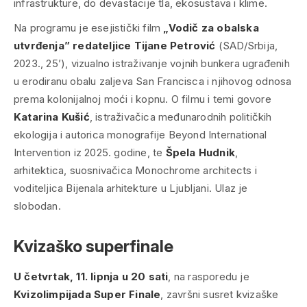
infrastrukture, do devastacije tla, ekosustava i klime.
Na programu je esejistički film
„Vodič za obalska
utvrđenja” redateljice Tijane Petrović
(SAD/Srbija,
2023., 25’), vizualno istraživanje vojnih bunkera ugrađenih
u erodiranu obalu zaljeva San Francisca i njihovog odnosa
prema kolonijalnoj moći i kopnu. O filmu i temi govore
Katarina Kušić
, istraživačica međunarodnih političkih
ekologija i autorica monografije Beyond International
Intervention iz 2025. godine, te
Špela Hudnik
,
arhitektica, suosnivačica Monochrome architects i
voditeljica Bijenala arhitekture u Ljubljani. Ulaz je
slobodan.
Kvizaško superfinale
U četvrtak, 11. lipnja u 20 sati
, na rasporedu je
Kvizolimpijada Super Finale
, završni susret kvizaške