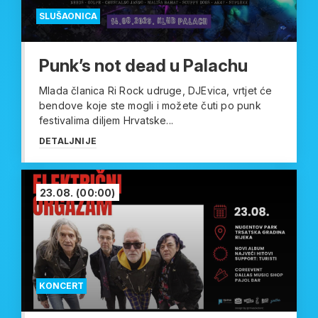
SLUŠAONICA
Punk’s not dead u Palachu
Mlada članica Ri Rock udruge, DJEvica, vrtjet će
bendove koje ste mogli i možete čuti po punk
festivalima diljem Hrvatske...
DETALJNIJE
23.08.
(00:00)
KONCERT