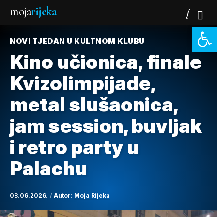
moja
rijeka
Open 
NOVI TJEDAN U KULTNOM KLUBU
Kino učionica, finale
Kvizolimpijade,
metal slušaonica,
jam session, buvljak
i retro party u
Palachu
08.06.2026.
Autor:
Moja Rijeka