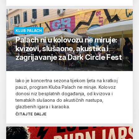
KLUB PALACH
Palach ni u kolovozu ne miruje:
kvizovi, slušaone, akustika i
zagrijavanje za Dark Circle Fest
Iako je koncertna sezona tijekom ljeta na kratkoj
pauzi, program Kluba Palach ne miruje. Kolovoz
donosi niz besplatnih događanja, od kvizova i
tematskih slušaona do akustičnih nastupa,
glazbenih igara i karaoka.
ČITAJTE DALJE