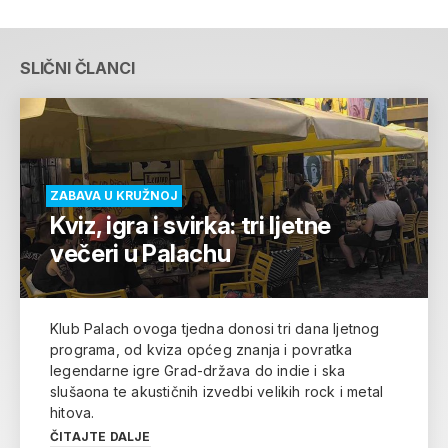
SLIČNI ČLANCI
ZABAVA U KRUŽNOJ
Kviz, igra i svirka: tri ljetne
večeri u Palachu
Klub Palach ovoga tjedna donosi tri dana ljetnog
programa, od kviza općeg znanja i povratka
legendarne igre Grad-država do indie i ska
slušaona te akustičnih izvedbi velikih rock i metal
hitova.
ČITAJTE DALJE