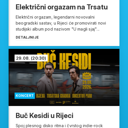
Električni orgazam na Trsatu
Električni orgazam, legendarni novovalni
beogradski sastav, u Rijeci će promovirati novi
studijski album pod nazivom "U magli sjaj"...
DETALJNIJE
29.08.
(20:30)
KONCERT
Buč Kesidi u Rijeci
Spoj plesnog disko ritma i čvrstog indie-rock