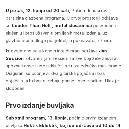
U petak, 12. lipnja od 20 sati,
Palach donosi dva
paralelna glazbena programa. U prvoj prostoriji održava
se
Louder Than Hell!, metal slušaonica
posvećena
slušanju i preslušavanju omiljenih metal izdanja, uz
glazbene prijedloge posjetitelja i poznavatelja žanra.
Istovremeno se u koncertnoj dvorani održava
Jan
Session
, otvoreni jam session za sve koji žele zasvirati,
upoznati nove ljude i uključiti se u zajedničko muziciranje.
Osigurani su bubnjevi, dva gitarska pojačala i bas
pojačalo, a bubnjari trebaju ponijeti svoje palice. Ulaz je
slobodan.
Prvo izdanje buvljaka
Subotnji program, 13. lipnja
, počinje prvim izdanjem
buvljaka
Hektik Eklektik, koji se održava od 10 do 14