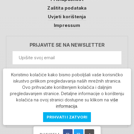
Zaštita podataka
Uvjeti korištenja
Impressum
PRIJAVITE SE NA NEWSLETTER
GDPR Information
Koristimo kolačiće kako bismo poboljšali vaše korisničko
Prihvaćam da se moji podaci spremaju u bazu
iskustvo prilikom pregledavanja naših mrežnih stranica.
podataka i koriste u svrhu slanja MojaRijeka
Ovo prihvaćate korištenjem kolačića i daljnjim
newslettera
pregledavanjem stranice. Detaljne informacije o korištenju
MOJARIJEKA NEWSLETTER
kolačića na ovoj stranici dostupne su klikom na
više
PRIJAVI SE
informacija
.
PRIHVATI I ZATVORI