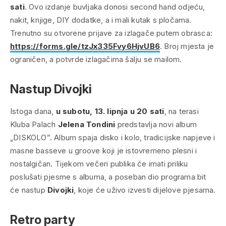
sati
. Ovo izdanje buvljaka donosi second hand odjeću,
nakit, knjige, DIY dodatke, a i mali kutak s pločama.
Trenutno su otvorene prijave za izlagače putem obrasca:
https://forms.gle/tzJx335Fvy6HjvUB6
. Broj mjesta je
ograničen, a potvrde izlagačima šalju se mailom.
Nastup Divojki
Istoga dana,
u subotu, 13. lipnja u 20 sati
, na terasi
Kluba Palach
Jelena Tondini
predstavlja novi album
„DISKOLO”. Album spaja disko i kolo, tradicijske napjeve i
masne basseve u groove koji je istovremeno plesni i
nostalgičan. Tijekom večeri publika će imati priliku
poslušati pjesme s albuma, a poseban dio programa bit
će nastup
Divojki
, koje će uživo izvesti dijelove pjesama.
Retro party