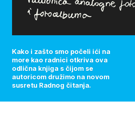
Kako i zašto smo počeli ići na
more kao radnici otkriva ova
odlična knjiga s čijom se
autoricom družimo na novom
susretu Radnog čitanja.