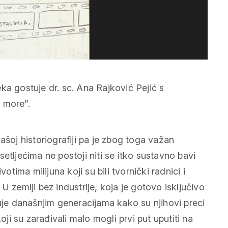
jeka gostuje dr. sc. Ana Rajković Pejić s
 more”.
ašoj historiografiji pa je zbog toga važan
etljećima ne postoji niti se itko sustavno bavi
ima milijuna koji su bili tvornički radnici i
. U zemlji bez industrije, koja je gotovo isključivo
zuje današnjim generacijama kako su njihovi preci
oji su zarađivali malo mogli prvi put uputiti na