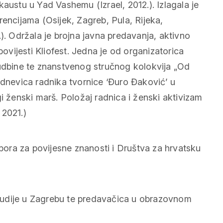
stu u Yad Vashemu (Izrael, 2012.). Izlagala je
cijama (Osijek, Zagreb, Pula, Rijeka,
). Održala je brojna javna predavanja, aktivno
povijesti Kliofest. Jedna je od organizatorica
sudbine te znanstvenog stručnog kolokvija „Od
odnevica radnika tvornice ‘Đuro Đaković’ u
i ženski marš. Položaj radnica i ženski aktivizam
 2021.)
ora za povijesne znanosti i Društva za hrvatsku
tudije u Zagrebu te predavačica u obrazovnom