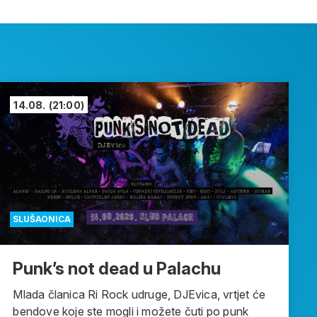
14.08.
(21:00)
SLUŠAONICA
Punk’s not dead u Palachu
Mlada članica Ri Rock udruge, DJEvica, vrtjet će
bendove koje ste mogli i možete čuti po punk