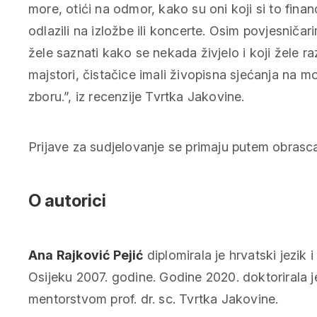
more, otići na odmor, kako su oni koji si to financij
odlazili na izložbe ili koncerte. Osim povjesničar
žele saznati kako se nekada živjelo i koji žele r
majstori, čistačice imali živopisna sjećanja na mo
zboru.”, iz recenzije Tvrtka Jakovine.
Prijave za sudjelovanje se primaju putem obras
O autorici
Ana Rajković Pejić
diplomirala je hrvatski jezik 
Osijeku 2007. godine. Godine 2020. doktorirala 
mentorstvom prof. dr. sc. Tvrtka Jakovine.