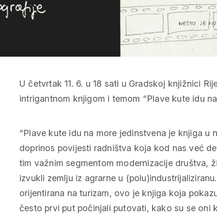
U četvrtak 11. 6. u 18 sati u Gradskoj knjižnici Ri
intrigantnom knjigom i temom “Plave kute idu na
“Plave kute idu na more jedinstvena je knjiga u n
doprinos povijesti radništva koja kod nas već des
tim važnim segmentom modernizacije društva, život
izvukli zemlju iz agrarne u (polu)industrijaliziranu
orijentirana na turizam, ovo je knjiga koja poka
često prvi put počinjali putovati, kako su se oni k