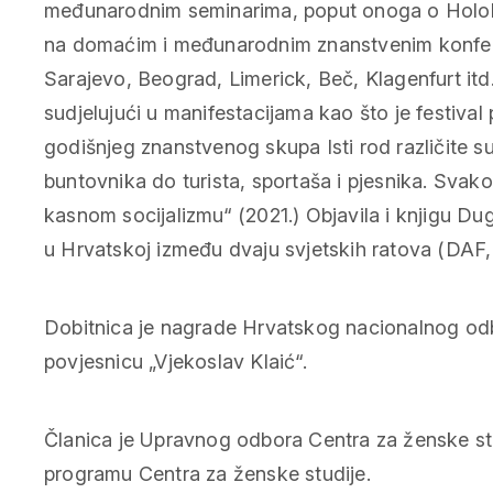
međunarodnim seminarima, poput onoga o Holokau
na domaćim i međunarodnim znanstvenim konferen
Sarajevo, Beograd, Limerick, Beč, Klagenfurt itd.
sudjelujući u manifestacijama kao što je festival 
godišnjeg znanstvenog skupa Isti rod različite 
buntovnika do turista, sportaša i pjesnika. Svak
kasnom socijalizmu“ (2021.) Objavila i knjigu Dug
u Hrvatskoj između dvaju svjetskih ratova (DAF,
Dobitnica je nagrade Hrvatskog nacionalnog odb
povjesnicu „Vjekoslav Klaić“.
Članica je Upravnog odbora Centra za ženske s
programu Centra za ženske studije.