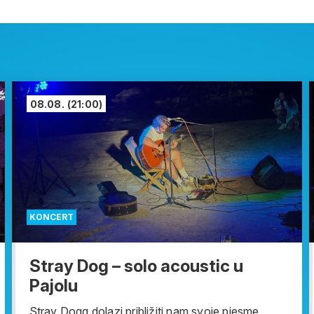
08.08.
(21:00)
KONCERT
Stray Dog – solo acoustic u
Pajolu
Stray Dogg dolazi približiti nam svoje pjesme,