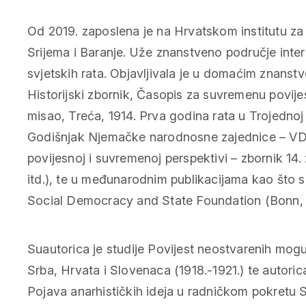
Od 2019. zaposlena je na Hrvatskom institutu za 
Srijema i Baranje. Uže znanstveno područje intere
svjetskih rata. Objavljivala je u domaćim znanst
Historijski zbornik, Časopis za suvremenu povijest
misao, Treća, 1914. Prva godina rata u Trojednoj 
Godišnjak Njemačke narodnosne zajednice – VDG
povijesnoj i suvremenoj perspektivi – zbornik 14
itd.), te u međunarodnim publikacijama kao što s
Social Democracy and State Foundation (Bonn, 
Suautorica je studije Povijest neostvarenih mogu
Srba, Hrvata i Slovenaca (1918.-1921.) te autorica 
Pojava anarhističkih ideja u radničkom pokretu S