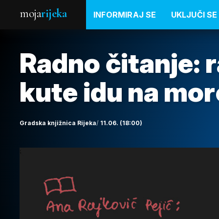
moja
rijeka
INFORMIRAJ SE
UKLJUČI SE
Radno čitanje: r
kute idu na mor
Gradska knjižnica Rijeka
11.06. (18:00)