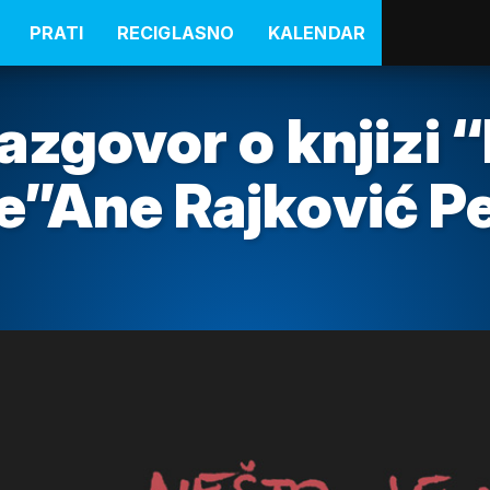
PRATI
RECIGLASNO
KALENDAR
azgovor o knjizi 
e”Ane Rajković Pe