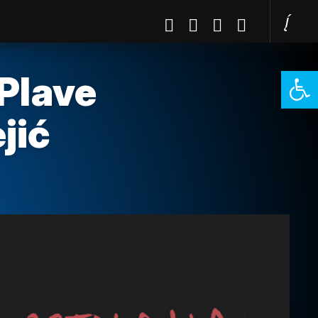
Open 
“Plave
jić