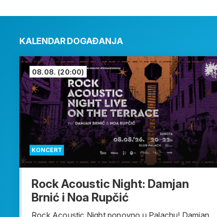
KALENDAR DOGAĐANJA
08.08.
(20:00)
KONCERT
Rock Acoustic Night: Damjan
Brnić i Noa Rupčić
Rock Acoustic Night ponovno u Palachu! Damjan