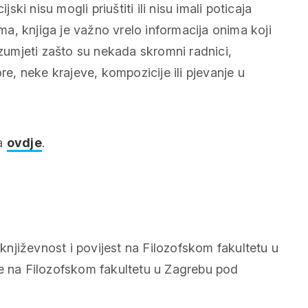
ski nisu mogli priuštiti ili nisu imali poticaja
ima, knjiga je važno vrelo informacija onima koji
azumjeti zašto su nekada skromni radnici,
re, neke krajeve, kompozicije ili pjevanje u
ca
ovdje
.
i književnost i povijest na Filozofskom fakultetu u
je na Filozofskom fakultetu u Zagrebu pod