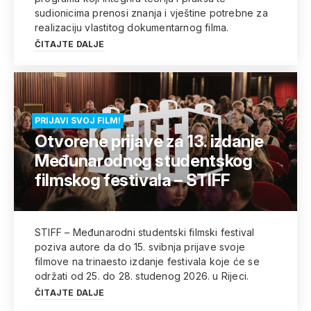
sudionicima prenosi znanja i vještine potrebne za
realizaciju vlastitog dokumentarnog filma.
ČITAJTE DALJE
PRIJAVI SVOJ FILM!
Otvorene prijave za 13. izdanje
Međunarodnog studentskog
filmskog festivala – STIFF
STIFF – Međunarodni studentski filmski festival
poziva autore da do 15. svibnja prijave svoje
filmove na trinaesto izdanje festivala koje će se
održati od 25. do 28. studenog 2026. u Rijeci.
ČITAJTE DALJE