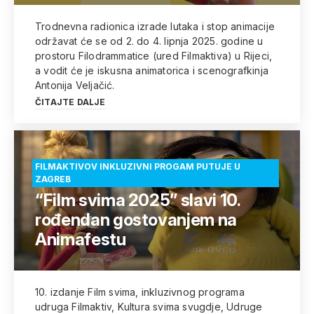
Trodnevna radionica izrade lutaka i stop animacije
održavat će se od 2. do 4. lipnja 2025. godine u
prostoru Filodrammatice (ured Filmaktiva) u Rijeci,
a vodit će je iskusna animatorica i scenografkinja
Antonija Veljačić.
ČITAJTE DALJE
FILMAKTIVOV INKLUZIVNI PROGAM PUTUJE U
ZAGREB
“Film svima 2025” slavi 10.
rođendan gostovanjem na
Animafestu
10. izdanje Film svima, inkluzivnog programa
udruga Filmaktiv, Kultura svima svugdje, Udruge