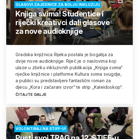
GLASOVI ZAJEDNICE ZA BOLJU INKLUZIJU
Knjiga svima! Studentice i
riječki kreativci dali glasove
za nove audioknjige
Gradska knjižnica Rijeka postala je bogatija za
dvije nove audioknjige. Riječ je o naslovima koji
ulaze u zbirku inkluzivnih publikacija „Knjiga svima“
riječke knjižnice i platforme Kultura svima svugdje,
a publici su predstavljeni fantastični roman za
djecu „Kora i začarani izvor“ te strip „Kaleidoskop“.
ČITAJTE DALJE
VOLONTIRAJ NA STIFF-U!
Pusti svoj TRAG na 12. STIFF-u