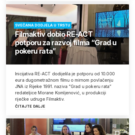
SVEČANA DODJELA U TRSTU
Filmaktiv dobio RE-ACT
potporu za razvoj filma “Grad u
pokeru rata”
Inicijativa RE-ACT dodijelila je potporu od 10.000
eura dugometražnom filmu o mirnom povlačenju
JNA iz Rijeke 1991. naziva “Grad u pokeru rata”
redateljice Morane Komljenović, u produkciji
riječke udruge Filmaktiv.
ČITAJTE DALJE