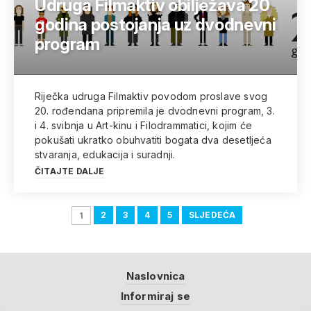
Udruga Filmaktiv obilježava 20
godina postojanja uz dvodnevni
program
Riječka udruga Filmaktiv povodom proslave svog
20. rođendana pripremila je dvodnevni program, 3.
i 4. svibnja u Art-kinu i Filodrammatici, kojim će
pokušati ukratko obuhvatiti bogata dva desetljeća
stvaranja, edukacija i suradnji.
ČITAJTE DALJE
2
3
4
5
SLJEDEĆA
1
Naslovnica
Informiraj se