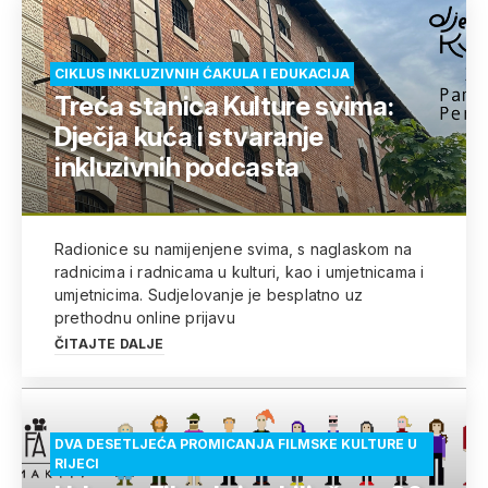
CIKLUS INKLUZIVNIH ĆAKULA I EDUKACIJA
Treća stanica Kulture svima:
Dječja kuća i stvaranje
inkluzivnih podcasta
Radionice su namijenjene svima, s naglaskom na
radnicima i radnicama u kulturi, kao i umjetnicama i
umjetnicima. Sudjelovanje je besplatno uz
prethodnu online prijavu
ČITAJTE DALJE
DVA DESETLJEĆA PROMICANJA FILMSKE KULTURE U
RIJECI