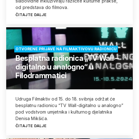
slabovidne inkluziviraju različite kulturne prakse,
od predstava do filmova.
ČITAJTE DALJE
OTVORENE PRIJAVE NA FILMAKTIVOVU RADIONICU
Besplatna radionica „TV Wall –
digitalno u analogno“ u
Filodrammatici
Udruga Filmaktiv od 15. do 18. svibnja održat će
besplatnu radionicu “TV Wall-digitalno u analogno”
pod vodstvom umjetnika i kulturnog djelatnika
Denisa Mikšića.
ČITAJTE DALJE