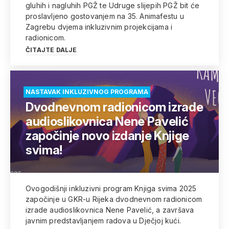
gluhih i nagluhih PGŽ te Udruge slijepih PGŽ bit će
proslavljeno gostovanjem na 35. Animafestu u
Zagrebu dvjema inkluzivnim projekcijama i
radionicom.
ČITAJTE DALJE
NASTAVAK INKLUZIVNOG PROGRAMA
Dvodnevnom radionicom izrade
audioslikovnica Nene Pavelić
započinje novo izdanje Knjige
svima!
Ovogodišnji inkluzivni program Knjiga svima 2025
započinje u GKR-u Rijeka dvodnevnom radionicom
izrade audioslikovnica Nene Pavelić, a završava
javnim predstavljanjem radova u Dječjoj kući.