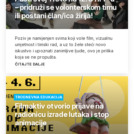
– pridruži se volonterskom timu
ili postani član/ica žirija!
Poziv je namijenjen svima koji vole film, vizualnu
umjetnost i timski rad, a uz to žele steći novo
iskustvo i upoznati zanimljive ljude, ovo je prilika
koja se ne propušta.
ČITAJTE DALJE
TRODNEVNA EDUKACIJA
Filmaktiv otvorio prijave na
radionicu izrade lutaka i stop
animacije