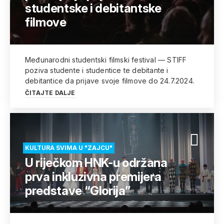
studentske i debitantske
filmove
Međunarodni studentski filmski festival — STIFF
poziva studente i studentice te debitante i
debitantice da prijave svoje filmove do 24.7.2024.
ČITAJTE DALJE
KULTURA SVIMA U "ZAJCU"
U riječkom HNK-u održana
prva inkluzivna premijera
predstave “Glorija”