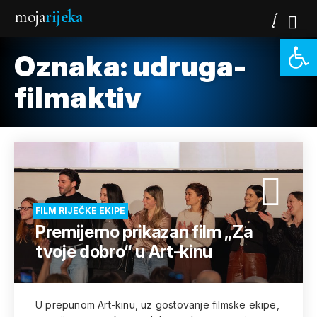
moja
rijeka
Open 
Oznaka:
udruga-
filmaktiv
FILM RIJEČKE EKIPE
Premijerno prikazan film „Za
tvoje dobro“ u Art-kinu
U prepunom Art-kinu, uz gostovanje filmske ekipe,