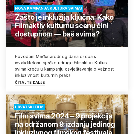
NOVA KAMPANJA KULTURA SVIMA!
Zašto je inkluzija ključna: Kako
Filmaktiv kulturnu scenu čini
dostupnom — baš svima?
Povodom Međunarodnog dana osoba s
invaliditetom, riječke udruge Filmaktiv i Kultura
svima kreću u kampanju osvještavanja o važnosti
inkluzivnosti kulturnih praksi.
ČITAJTE DALJE
HRVATSKI FILM
Film svima 2024 – 9 projekcija
na održanom 9. izdanju jedinog
inkluzivnog filmskog festivala