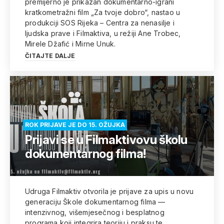
premijerno je prikazan dokumentarno-igrani
kratkometražni film „Za tvoje dobro“, nastao u
produkciji SOS Rijeka – Centra za nenasilje i
ljudska prave i Filmaktiva, u režiji Ane Trobec,
Mirele Džafić i Mirne Unuk.
ČITAJTE DALJE
ROK PRIJAVE JE DO 15. OŽUJKA
Prijavi se u Filmaktivovu školu
dokumentarnog filma!
Udruga Filmaktiv otvorila je prijave za upis u novu
generaciju Škole dokumentarnog filma —
intenzivnog, višemjesečnog i besplatnog
programa koji integrira teoriju i praksu te