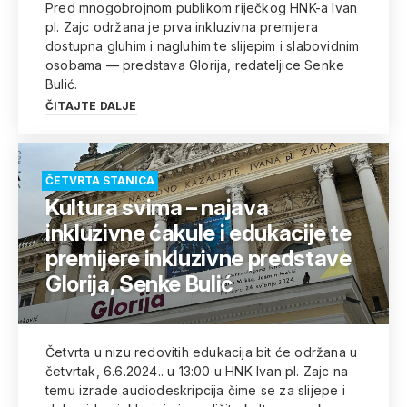
Pred mnogobrojnom publikom riječkog HNK-a Ivan
pl. Zajc održana je prva inkluzivna premijera
dostupna gluhim i nagluhim te slijepim i slabovidnim
osobama — predstava Glorija, redateljice Senke
Bulić.
ČITAJTE DALJE
ČETVRTA STANICA
Kultura svima – najava
inkluzivne ćakule i edukacije te
premijere inkluzivne predstave
Glorija, Senke Bulić
Četvrta u nizu redovitih edukacija bit će održana u
četvrtak, 6.6.2024.. u 13:00 u HNK Ivan pl. Zajc na
temu izrade audiodeskripcija čime se za slijepe i