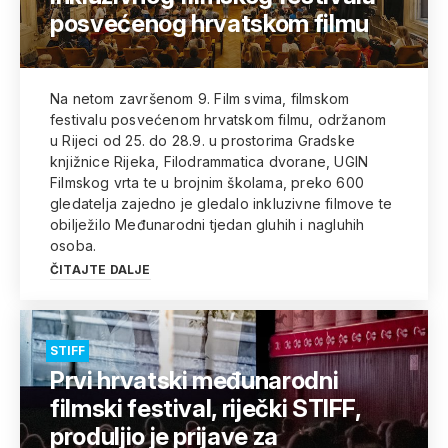
posvećenog hrvatskom filmu
Na netom završenom 9. Film svima, filmskom
festivalu posvećenom hrvatskom filmu, održanom
u Rijeci od 25. do 28.9. u prostorima Gradske
knjižnice Rijeka, Filodrammatica dvorane, UGIN
Filmskog vrta te u brojnim školama, preko 600
gledatelja zajedno je gledalo inkluzivne filmove te
obilježilo Međunarodni tjedan gluhih i nagluhih
osoba.
ČITAJTE DALJE
STIFF
Prvi hrvatski međunarodni
filmski festival, riječki STIFF,
produljio je prijave za