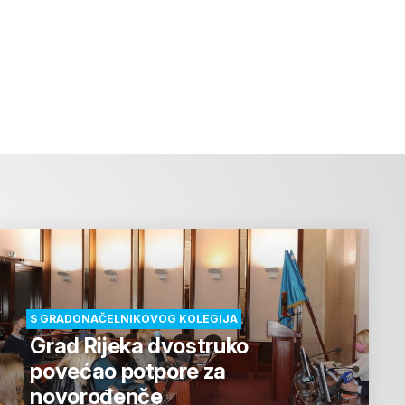
S GRADONAČELNIKOVOG KOLEGIJA
Grad Rijeka dvostruko
povećao potpore za
novorođenče