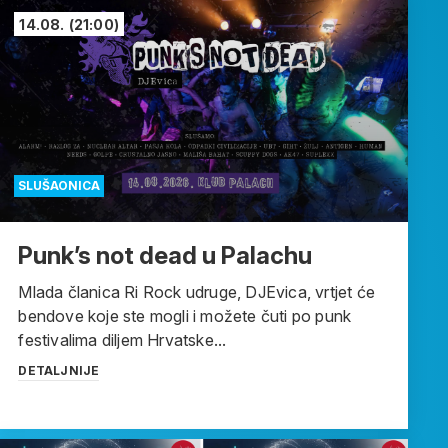
14.08.
(21:00)
SLUŠAONICA
Punk’s not dead u Palachu
Mlada članica Ri Rock udruge, DJEvica, vrtjet će
bendove koje ste mogli i možete čuti po punk
festivalima diljem Hrvatske...
DETALJNIJE