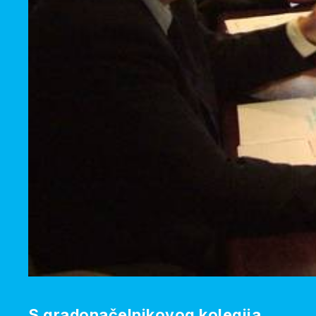
S gradonačelnikovog kolegija