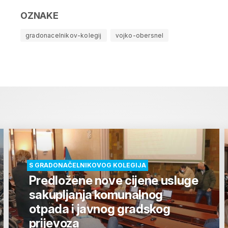
OZNAKE
gradonacelnikov-kolegij
vojko-obersnel
S GRADONAČELNIKOVOG KOLEGIJA
Predložene nove cijene usluge
sakupljanja komunalnog
otpada i javnog gradskog
prijevoza