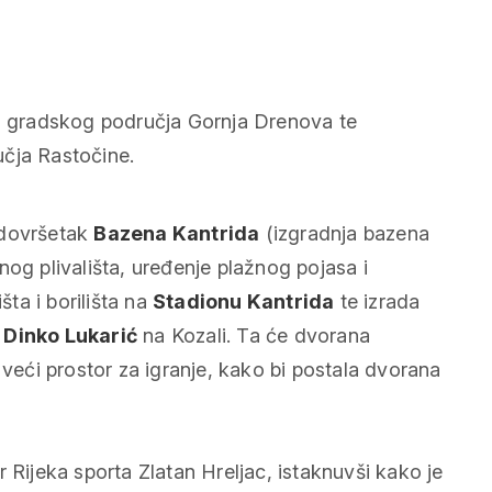
ja gradskog područja Gornja Drenova te
učja Rastočine.
 dovršetak
Bazena Kantrida
(izgradnja bazena
nog plivališta, uređenje plažnog pojasa i
šta i borilišta na
Stadionu Kantrida
te izrada
e
Dinko Lukarić
na Kozali. Ta će dvorana
 veći prostor za igranje, kako bi postala dvorana
 Rijeka sporta Zlatan Hreljac, istaknuvši kako je