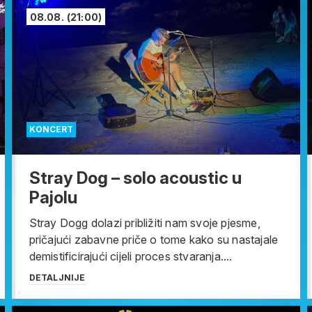
08.08.
(21:00)
KONCERT
Stray Dog – solo acoustic u
Pajolu
Stray Dogg dolazi približiti nam svoje pjesme,
pričajući zabavne priče o tome kako su nastajale
demistificirajući cijeli proces stvaranja....
DETALJNIJE