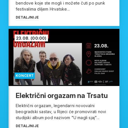
bendove koje ste mogli i možete čuti po punk
festivalima diljem Hrvatske...
DETALJNIJE
23.08.
(00:00)
KONCERT
Električni orgazam na Trsatu
Električni orgazam, legendarni novovalni
beogradski sastav, u Rijeci će promovirati novi
studijski album pod nazivom "U magli sjaj"...
DETALJNIJE