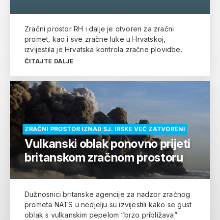
Zračni prostor RH i dalje je otvoren za zračni
promet, kao i sve zračne luke u Hrvatskoj,
izvijestila je Hrvatska kontrola zračne plovidbe.
ČITAJTE DALJE
ZRAČNI PROSTOR IZNAD SJ. IRSKE VEĆ ZATVORENI
Vulkanski oblak ponovno prijeti
britanskom zračnom prostoru
Dužnosnici britanske agencije za nadzor zračnog
prometa NATS u nedjelju su izvijestili kako se gust
oblak s vulkanskim pepelom “brzo približava”