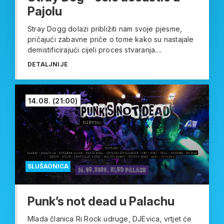
Pajolu
Stray Dogg dolazi približiti nam svoje pjesme,
pričajući zabavne priče o tome kako su nastajale
demistificirajući cijeli proces stvaranja....
DETALJNIJE
14.08.
(21:00)
SLUŠAONICA
Punk’s not dead u Palachu
Mlada članica Ri Rock udruge, DJEvica, vrtjet će