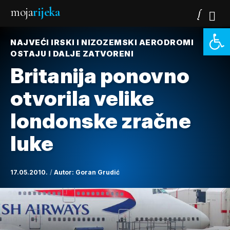
moja
rijeka
Open 
NAJVEĆI IRSKI I NIZOZEMSKI AERODROMI
OSTAJU I DALJE ZATVORENI
Britanija ponovno
otvorila velike
londonske zračne
luke
17.05.2010.
Autor:
Goran Grudić