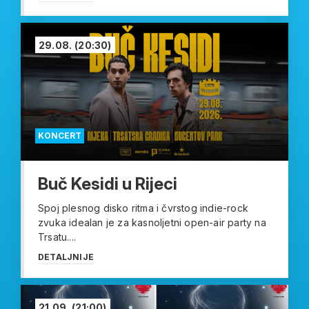
29.08.
(20:30)
KONCERT
Buč Kesidi u Rijeci
Spoj plesnog disko ritma i čvrstog indie-rock
zvuka idealan je za kasnoljetni open-air party na
Trsatu....
DETALJNIJE
21.09.
(21:00)