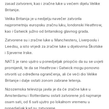
zasad zatvoreni, kao i zračne luke u većem dijelu Velike
Britanije.
Velika Britanija je u nedjelju navečer zatvorila
najprometniju europsku zračnu luku, londonski Heathrow,
kao i Gatwick južno od britanskog glavnog grada.
Zatvorene su i zračne luke u Manchesteru, Liverpoolu i
Leedsu, a isto vrijedi za zračne luke u dijelovima Škotske
i Sjeverne Irske.
NATS je rano ujutro u ponedjeljak priopćio da su se uvjeti
promijenili, te da se Heathrow i Gatwick mogu ponovno
otvoriti uz određena ograničenja, ali će veći dio Velike
Britanije i dalje ostati zonom zabrane letenja.
Nizozemska televizija javila je da će zračne luke u
Amsterdamu i Rotterdamu ostati zatvorene još najmanje
osam sati, od 6 sati ujutro po lokalnom vremenu u
ponedjeljak kad su zatvorene.