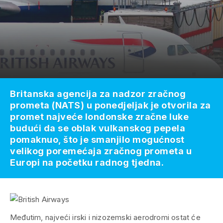
Britanska agencija za nadzor zračnog
prometa (NATS) u ponedjeljak je otvorila za
promet najveće londonske zračne luke
budući da se oblak vulkanskog pepela
pomaknuo, što je smanjilo mogućnost
velikog poremećaja zračnog prometa u
Europi na početku radnog tjedna.
Međutim, najveći irski i nizozemski aerodromi ostat će