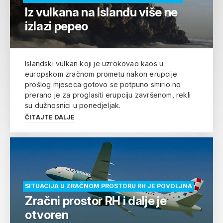
Iz vulkana na Islandu više ne
izlazi pepeo
Islandski vulkan koji je uzrokovao kaos u
europskom zračnom prometu nakon erupcije
prošlog mjeseca gotovo se potpuno smirio no
prerano je za proglasiti erupciju završenom, rekli
su dužnosnici u ponedjeljak.
ČITAJTE DALJE
SITUACIJA U ZRAČNOM PROSTORU RH JE POVOLJNA
Zračni prostor RH i dalje je
otvoren