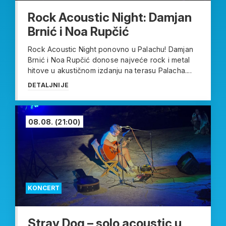
Rock Acoustic Night: Damjan
Brnić i Noa Rupčić
Rock Acoustic Night ponovno u Palachu! Damjan
Brnić i Noa Rupčić donose najveće rock i metal
hitove u akustičnom izdanju na terasu Palacha....
DETALJNIJE
08.08.
(21:00)
KONCERT
Stray Dog – solo acoustic u