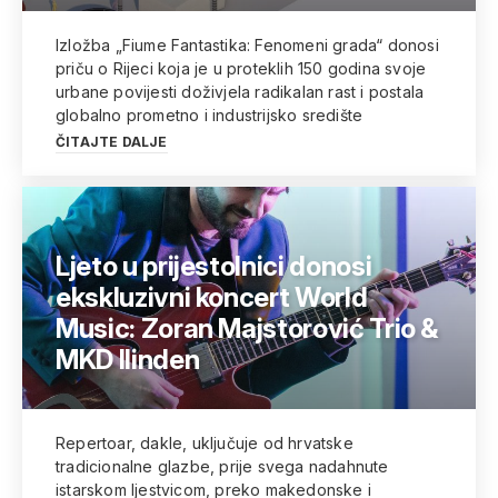
Izložba „Fiume Fantastika: Fenomeni grada“ donosi
priču o Rijeci koja je u proteklih 150 godina svoje
urbane povijesti doživjela radikalan rast i postala
globalno prometno i industrijsko središte
ČITAJTE DALJE
Ljeto u prijestolnici donosi
ekskluzivni koncert World
Music: Zoran Majstorović Trio &
MKD Ilinden
Repertoar, dakle, uključuje od hrvatske
tradicionalne glazbe, prije svega nadahnute
istarskom ljestvicom, preko makedonske i