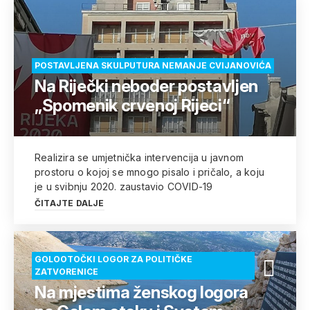
POSTAVLJENA SKULPUTURA NEMANJE CVIJANOVIĆA
Na Riječki neboder postavljen
„Spomenik crvenoj Rijeci“
Realizira se umjetnička intervencija u javnom
prostoru o kojoj se mnogo pisalo i pričalo, a koju
je u svibnju 2020. zaustavio COVID-19
ČITAJTE DALJE
GOLOOTOČKI LOGOR ZA POLITIČKE
ZATVORENICE
Na mjestima ženskog logora