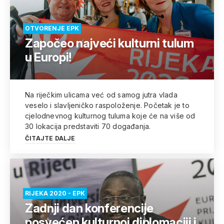
OTVORENJE EPK
Započeo najveći kulturni tulum
u Europi!
Na riječkim ulicama već od samog jutra vlada
veselo i slavljeničko raspoloženje. Početak je to
cjelodnevnog kulturnog tuluma koje će na više od
30 lokacija predstaviti 70 događanja.
ČITAJTE DALJE
RIJEKA 2020 - EPK
Zadnji dan konferencije
posvećen kulturnoj diplomaciji i