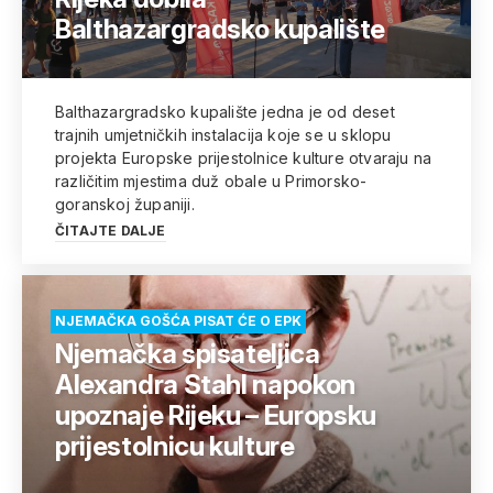
Balthazargradsko kupalište
Balthazargradsko kupalište jedna je od deset
trajnih umjetničkih instalacija koje se u sklopu
projekta Europske prijestolnice kulture otvaraju na
različitim mjestima duž obale u Primorsko-
goranskoj županiji.
ČITAJTE DALJE
NJEMAČKA GOŠĆA PISAT ĆE O EPK
Njemačka spisateljica
Alexandra Stahl napokon
upoznaje Rijeku – Europsku
prijestolnicu kulture