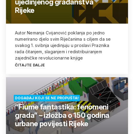
ujedinjenog građanstva
Rijeke
Autor Nemanja Cvijanović poklanja po jedno
numerirano djelo svim Riječanima s ciljem da se
svakog 1. svibnja ujedinjuju u proslavi Praznika
rada čitanjem, slaganjem i redistribuiranjem
zajedničke revolucionarne knjige
ČITAJTE DALJE
DOGAĐAJ KOJI SE NE PROPUŠTA!
“Fiume fantastika: fenomeni
grada” – izložba o 150 godina
urbane povijesti Rijeke