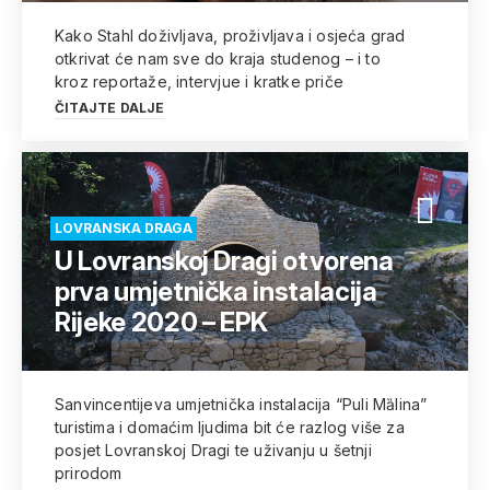
Kako Stahl doživljava, proživljava i osjeća grad
otkrivat će nam sve do kraja studenog – i to
kroz reportaže, intervjue i kratke priče
ČITAJTE DALJE
LOVRANSKA DRAGA
U Lovranskoj Dragi otvorena
prva umjetnička instalacija
Rijeke 2020 – EPK
Sanvincentijeva umjetnička instalacija “Puli Mȁlina”
turistima i domaćim ljudima bit će razlog više za
posjet Lovranskoj Dragi te uživanju u šetnji
prirodom