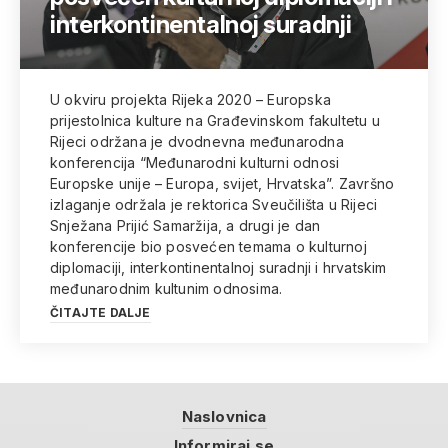
interkontinentalnoj suradnji
U okviru projekta Rijeka 2020 – Europska
prijestolnica kulture na Građevinskom fakultetu u
Rijeci održana je dvodnevna međunarodna
konferencija “Međunarodni kulturni odnosi
Europske unije – Europa, svijet, Hrvatska”. Završno
izlaganje održala je rektorica Sveučilišta u Rijeci
Snježana Prijić Samaržija, a drugi je dan
konferencije bio posvećen temama o kulturnoj
diplomaciji, interkontinentalnoj suradnji i hrvatskim
međunarodnim kultunim odnosima.
ČITAJTE DALJE
Naslovnica
Informiraj se