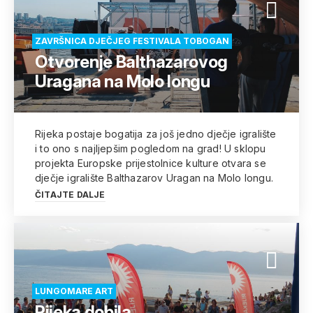
ZAVRŠNICA DJEČJEG FESTIVALA TOBOGAN
Otvorenje Balthazarovog
Uragana na Molo longu
Rijeka postaje bogatija za još jedno dječje igralište
i to ono s najljepšim pogledom na grad! U sklopu
projekta Europske prijestolnice kulture otvara se
dječje igralište Balthazarov Uragan na Molo longu.
ČITAJTE DALJE
LUNGOMARE ART
Rijeka dobila