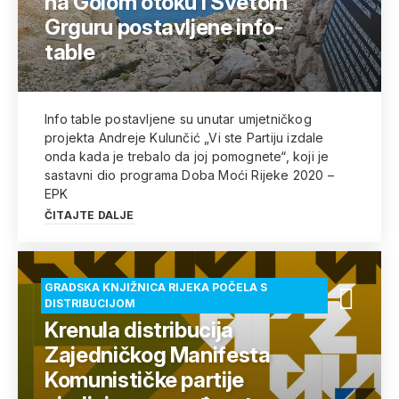
na Golom otoku i Svetom
Grguru postavljene info-
table
Info table postavljene su unutar umjetničkog
projekta Andreje Kulunčić „Vi ste Partiju izdale
onda kada je trebalo da joj pomognete“, koji je
sastavni dio programa Doba Moći Rijeke 2020 –
EPK
ČITAJTE DALJE
GRADSKA KNJIŽNICA RIJEKA POČELA S
DISTRIBUCIJOM
Krenula distribucija
Zajedničkog Manifesta
Komunističke partije