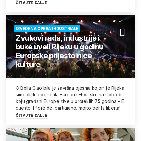
ČITAJTE DALJE
IZVEDENA OPERA INDUSTRIALE
Zvukovi rada, industrije i
buke uveli Rijeku u godinu
Europske prijestolnice
kulture
O Bella Ciao bila je završna pjesma kojom je Rijeka
simbolički podsjetila Europu i Hrvatsku na slobodu
koju građani Europe žive u proteklih 75 godina – È
questo il fiore del partigiano, morto per la libertà!
ČITAJTE DALJE