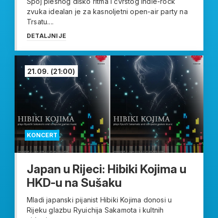
Spoj plesnog disko ritma i čvrstog indie-rock
zvuka idealan je za kasnoljetni open-air party na
Trsatu....
DETALJNIJE
21.09.
(21:00)
KONCERT
Japan u Rijeci: Hibiki Kojima u
HKD-u na Sušaku
Mladi japanski pijanist Hibiki Kojima donosi u
Rijeku glazbu Ryuichija Sakamota i kultnih