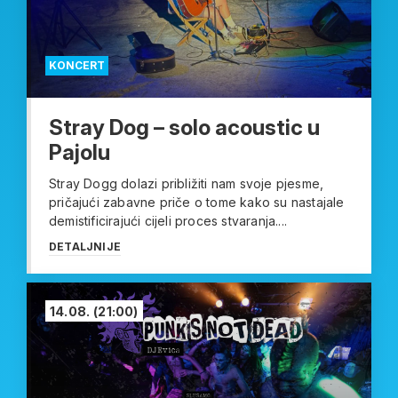
KONCERT
Stray Dog – solo acoustic u
Pajolu
Stray Dogg dolazi približiti nam svoje pjesme,
pričajući zabavne priče o tome kako su nastajale
demistificirajući cijeli proces stvaranja....
DETALJNIJE
14.08.
(21:00)