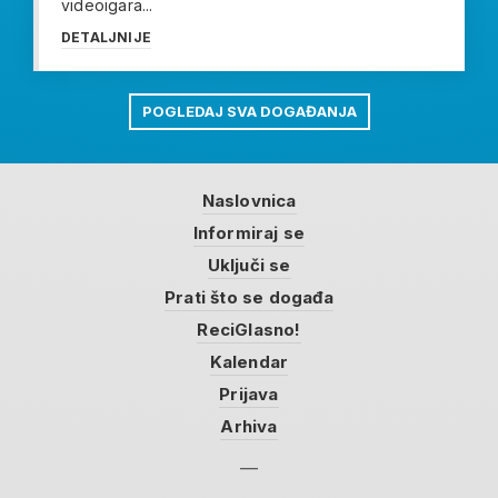
videoigara...
DETALJNIJE
POGLEDAJ SVA DOGAĐANJA
Naslovnica
Informiraj se
Uključi se
Prati što se događa
ReciGlasno!
Kalendar
Prijava
Arhiva