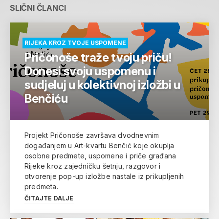
SLIČNI ČLANCI
RIJEKA KROZ TVOJE USPOMENE
Pričonoše traže tvoju priču!
Donesi svoju uspomenu i
sudjeluj u kolektivnoj izložbi u
Benčiću
Projekt Pričonoše završava dvodnevnim
događanjem u Art-kvartu Benčić koje okuplja
osobne predmete, uspomene i priče građana
Rijeke kroz zajedničku šetnju, razgovor i
otvorenje pop-up izložbe nastale iz prikupljenih
predmeta.
ČITAJTE DALJE