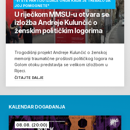
"VI STE PARTIJU IZDALE ONDA KADA JE TREBALO DA
JOJ POMOGNETE"
U riječkom MMSU-u otvara se
izložba Andreje Kulunčić o
ženskim političkim logorima
Trogodišnji projekt Andreje Kulunčić o ženskoj
memoriji traumatične prošlosti političkog logora na
Golom otoku predstavlja se velikom izložbom u
Rijeci.
ČITAJTE DALJE
KALENDAR DOGAĐANJA
08.08.
(20:00)