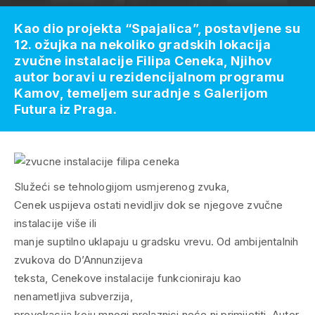
Kao dio projekta “Spajalica”, postavljene su
12. ožujka na nekoliko gradskih lokacija
zvučne instalacije Filipa Ceneka, Njihov
autor boravi u rezidencijalnom programu
Kamov, temeljem suradnje s Galerijom
Futura iz Praga.
Služeći se tehnologijom usmjerenog zvuka,
Cenek uspijeva ostati nevidljiv dok se njegove zvučne
instalacije više ili
manje suptilno uklapaju u gradsku vrevu. Od ambijentalnih
zvukova do D’Annunzijeva
teksta, Cenekove instalacije funkcioniraju kao
nenametljiva subverzija,
provokacija koju mnogi prolaznici neće ni primijetiti. Autor