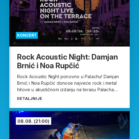
KONCERT
Rock Acoustic Night: Damjan
Brnić i Noa Rupčić
Rock Acoustic Night ponovno u Palachu! Damjan
Brnić i Noa Rupčić donose najveće rock i metal
hitove u akustičnom izdanju na terasu Palacha....
DETALJNIJE
08.08.
(21:00)