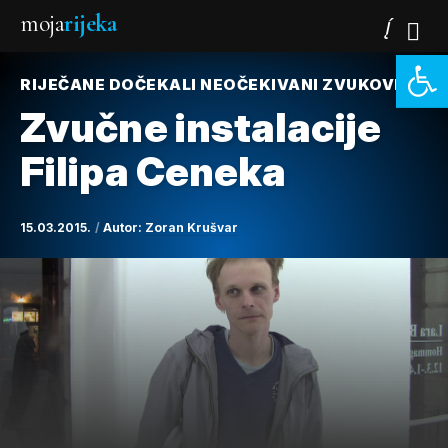
moja
rijeka
Open 
RIJEČANE DOČEKALI NEOČEKIVANI ZVUKOVI
Zvučne instalacije
Filipa Ceneka
15.03.2015.
Autor:
Zoran Krušvar