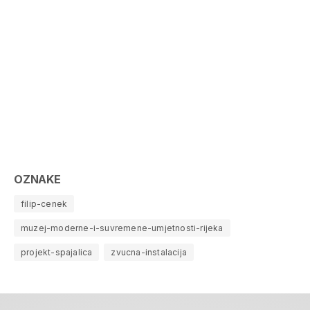
OZNAKE
filip-cenek
muzej-moderne-i-suvremene-umjetnosti-rijeka
projekt-spajalica
zvucna-instalacija