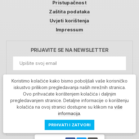
Pristupačnost
Zaštita podataka
Uvjeti korištenja
Impressum
PRIJAVITE SE NA NEWSLETTER
GDPR Information
Koristimo kolačiće kako bismo poboljšali vaše korisničko
Prihvaćam da se moji podaci spremaju u bazu
iskustvo prilikom pregledavanja naših mrežnih stranica.
podataka i koriste u svrhu slanja MojaRijeka
Ovo prihvaćate korištenjem kolačića i daljnjim
newslettera
pregledavanjem stranice. Detaljne informacije o korištenju
MOJARIJEKA NEWSLETTER
kolačića na ovoj stranici dostupne su klikom na
više
PRIJAVI SE
informacija
.
PRIHVATI I ZATVORI