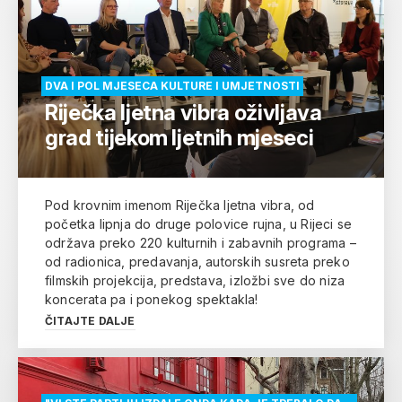
DVA I POL MJESECA KULTURE I UMJETNOSTI
Riječka ljetna vibra oživljava
grad tijekom ljetnih mjeseci
Pod krovnim imenom Riječka ljetna vibra, od
početka lipnja do druge polovice rujna, u Rijeci se
održava preko 220 kulturnih i zabavnih programa –
od radionica, predavanja, autorskih susreta preko
filmskih projekcija, predstava, izložbi sve do niza
koncerata pa i ponekog spektakla!
ČITAJTE DALJE