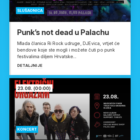
SLUŠAONICA
Punk’s not dead u Palachu
Mlada članica Ri Rock udruge, DJEvica, vrtjet će
bendove koje ste mogli i možete čuti po punk
festivalima diljem Hrvatske...
DETALJNIJE
23.08.
(00:00)
KONCERT