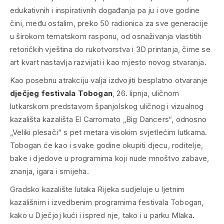
edukativnih i inspirativnih događanja pa ju i ove godine
čini, među ostalim, preko 50 radionica za sve generacije
u širokom tematskom rasponu, od osnaživanja vlastitih
retoričkih vještina do rukotvorstva i 3D printanja, čime se
art kvart nastavlja razvijati i kao mjesto novog stvaranja.
Kao posebnu atrakciju valja izdvojiti besplatno otvaranje
dječjeg festivala Tobogan
, 26. lipnja, uličnom
lutkarskom predstavom španjolskog uličnog i vizualnog
kazališta kazališta El Carromato „Big Dancers“, odnosno
„Veliki plesači“ s pet metara visokim svjetlećim lutkama.
Tobogan će kao i svake godine okupiti djecu, roditelje,
bake i djedove u programima koji nude mnoštvo zabave,
znanja, igara i smijeha.
Gradsko kazalište lutaka Rijeka sudjeluje u ljetnim
kazališnim i izvedbenim programima festivala Tobogan,
kako u Dječjoj kući i ispred nje, tako i u parku Mlaka.