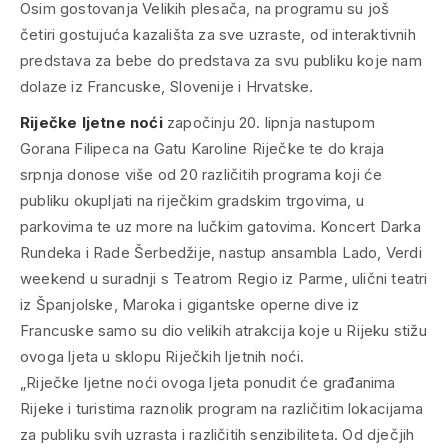
Osim gostovanja Velikih plesača, na programu su još
četiri gostujuća kazališta za sve uzraste, od interaktivnih
predstava za bebe do predstava za svu publiku koje nam
dolaze iz Francuske, Slovenije i Hrvatske.
Riječke ljetne noći
započinju 20. lipnja nastupom
Gorana Filipeca na Gatu Karoline Riječke te do kraja
srpnja donose više od 20 različitih programa koji će
publiku okupljati na riječkim gradskim trgovima, u
parkovima te uz more na lučkim gatovima. Koncert Darka
Rundeka i Rade Šerbedžije, nastup ansambla Lado, Verdi
weekend u suradnji s Teatrom Regio iz Parme, ulični teatri
iz Španjolske, Maroka i gigantske operne dive iz
Francuske samo su dio velikih atrakcija koje u Rijeku stižu
ovoga ljeta u sklopu Riječkih ljetnih noći.
„Riječke ljetne noći ovoga ljeta ponudit će građanima
Rijeke i turistima raznolik program na različitim lokacijama
za publiku svih uzrasta i različitih senzibiliteta. Od dječjih