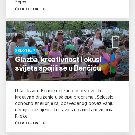
Zajca.
ČITAJTE DALJE
SELOTEJP
Glazba, kreativnost i okusi
svijeta spojili se u Benčiću
U Art-kvartu Benčić održano je prvo veliko
kreativno druženje u sklopu programa „Selotejp“
odnosno #hellorijeka, posvećenog povezivanju,
učenju i razmjeni iskustava s novim stanovnicima
Rijeke.
ČITAJTE DALJE