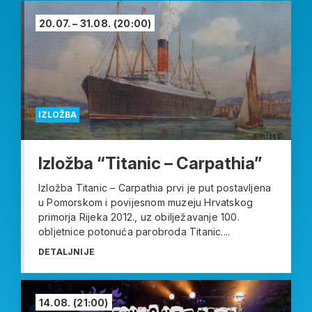
20.07. – 31.08.
(20:00)
IZLOŽBA
Izložba “Titanic – Carpathia”
Izložba Titanic – Carpathia prvi je put postavljena
u Pomorskom i povijesnom muzeju Hrvatskog
primorja Rijeka 2012., uz obilježavanje 100.
obljetnice potonuća parobroda Titanic....
DETALJNIJE
14.08.
(21:00)