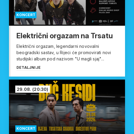
KONCERT
Električni orgazam na Trsatu
Električni orgazam, legendarni novovalni
beogradski sastav, u Rijeci će promovirati novi
studijski album pod nazivom "U magli sjaj"...
DETALJNIJE
29.08.
(20:30)
KONCERT