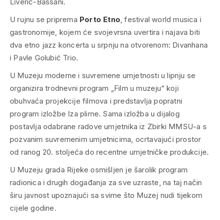
Liverić-Bassani.
U rujnu se priprema
Porto Etno
, festival world musica i
gastronomije, kojem će svojevrsna uvertira i najava biti
dva etno jazz koncerta u srpnju na otvorenom: Divanhana
i Pavle Golubić Trio.
U Muzeju moderne i suvremene umjetnosti u lipnju se
organizira trodnevni program „Film u muzeju“ koji
obuhvaća projekcije filmova i predstavlja popratni
program izložbe Iza plime. Sama izložba u dijalog
postavlja odabrane radove umjetnika iz Zbirki MMSU-a s
pozvanim suvremenim umjetnicima, ocrtavajući prostor
od ranog 20. stoljeća do recentne umjetničke produkcije.
U Muzeju grada Rijeke osmišljen je šarolik program
radionica i drugih događanja za sve uzraste, na taj način
širu javnost upoznajući sa svime što Muzej nudi tijekom
cijele godine.