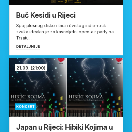
Buč Kesidi u Rijeci
Spoj plesnog disko ritma i čvrstog indie-rock
zvuka idealan je za kasnoljetni open-air party na
Trsatu....
DETALJNIJE
21.09.
(21:00)
KONCERT
Japan u Rijeci: Hibiki Kojima u