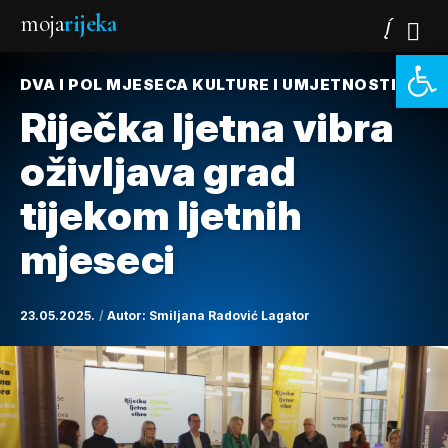
moja
rijeka
Open 
DVA I POL MJESECA KULTURE I UMJETNOSTI
Riječka ljetna vibra
oživljava grad
tijekom ljetnih
mjeseci
23.05.2025.
Autor:
Smiljana Radović Lagator