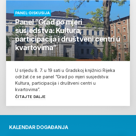
PANEL-DISKUSIJA
Panel ”Grad po mjeri
susjedstva: Kultura,
participacija i društveni centri u
kvartovima”
U srijedu 8. 7. u 19 sati u Gradskoj knjižnici Rijeka
održat će se panel ”Grad po mjeri susjedstva:
Kultura, participacija i društveni centri u
kvartovima”.
ČITAJTE DALJE
KALENDAR DOGAĐANJA