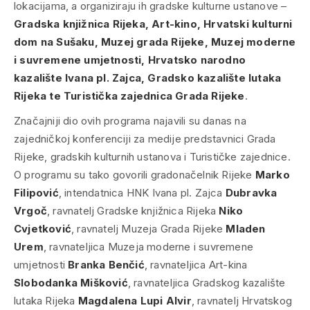
lokacijama, a organiziraju ih gradske kulturne ustanove –
Gradska knjižnica Rijeka, Art-kino, Hrvatski kulturni
dom na Sušaku, Muzej grada Rijeke, Muzej moderne
i suvremene umjetnosti, Hrvatsko narodno
kazalište Ivana pl. Zajca, Gradsko kazalište lutaka
Rijeka te Turistička zajednica Grada Rijeke
.
Značajniji dio ovih programa najavili su danas na
zajedničkoj konferenciji za medije predstavnici Grada
Rijeke, gradskih kulturnih ustanova i Turističke zajednice.
O programu su tako govorili gradonačelnik Rijeke
Marko
Filipović
, intendatnica HNK Ivana pl. Zajca
Dubravka
Vrgoč
, ravnatelj Gradske knjižnica Rijeka
Niko
Cvjetković
, ravnatelj Muzeja Grada Rijeke
Mladen
Urem
, ravnateljica Muzeja moderne i suvremene
umjetnosti
Branka Benčić
, ravnateljica Art-kina
Slobodanka Mišković
, ravnateljica Gradskog kazalište
lutaka Rijeka
Magdalena Lupi Alvir
, ravnatelj Hrvatskog