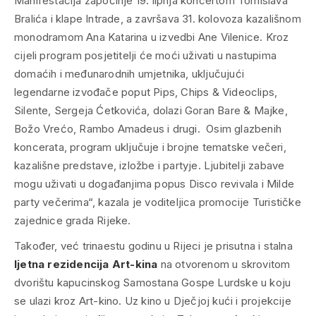
Manifestacija započinje 19. lipnja koncertom Tomislava
Bralića i klape Intrade, a završava 31. kolovoza kazališnom
monodramom Ana Katarina u izvedbi Ane Vilenice. Kroz
cijeli program posjetitelji će moći uživati u nastupima
domaćih i međunarodnih umjetnika, uključujući
legendarne izvođače poput Pips, Chips & Videoclips,
Silente, Sergeja Ćetkovića, dolazi Goran Bare & Majke,
Božo Vrećo, Rambo Amadeus i drugi. Osim glazbenih
koncerata, program uključuje i brojne tematske večeri,
kazališne predstave, izložbe i partyje. Ljubitelji zabave
mogu uživati u događanjima popus Disco revivala i Milde
party večerima“, kazala je voditeljica promocije Turističke
zajednice grada Rijeke.
Također, već trinaestu godinu u Rijeci je prisutna i stalna
ljetna rezidencija Art-kina
na otvorenom u skrovitom
dvorištu kapucinskog Samostana Gospe Lurdske u koju
se ulazi kroz Art-kino. Uz kino u Dječjoj kući i projekcije