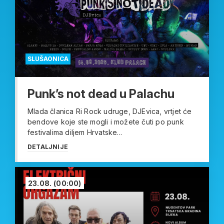
SLUŠAONICA
Punk’s not dead u Palachu
Mlada članica Ri Rock udruge, DJEvica, vrtjet će
bendove koje ste mogli i možete čuti po punk
festivalima diljem Hrvatske...
DETALJNIJE
23.08.
(00:00)