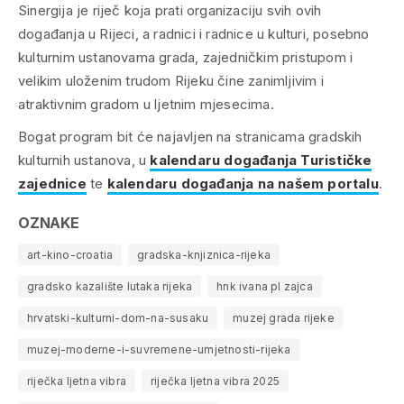
Sinergija je riječ koja prati organizaciju svih ovih
događanja u Rijeci, a radnici i radnice u kulturi, posebno
kulturnim ustanovama grada, zajedničkim pristupom i
velikim uloženim trudom Rijeku čine zanimljivim i
atraktivnim gradom u ljetnim mjesecima.
Bogat program bit će najavljen na stranicama gradskih
kulturnih ustanova, u
kalendaru događanja Turističke
zajednice
te
kalendaru događanja na našem portalu
.
OZNAKE
art-kino-croatia
gradska-knjiznica-rijeka
gradsko kazalište lutaka rijeka
hnk ivana pl zajca
hrvatski-kulturni-dom-na-susaku
muzej grada rijeke
muzej-moderne-i-suvremene-umjetnosti-rijeka
riječka ljetna vibra
riječka ljetna vibra 2025