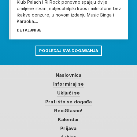
Klub Palach i Ri Rock ponovno spajaju dvije
omiljene stvari, natjecateljski kaos i mikrofone bez
ikakve cenzure, u novom izdanju Music Binga i
Karaoka....
DETALJNIJE
POGLEDAJ SVA DOGAĐANJA
Naslovnica
Informiraj se
Uključi se
Prati što se događa
ReciGlasno!
Kalendar
Prijava