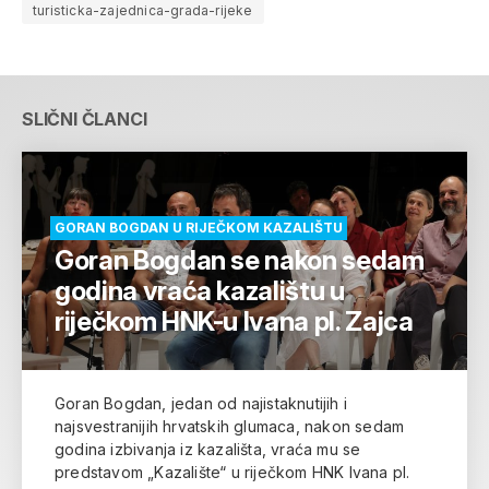
turisticka-zajednica-grada-rijeke
SLIČNI ČLANCI
GORAN BOGDAN U RIJEČKOM KAZALIŠTU
Goran Bogdan se nakon sedam
godina vraća kazalištu u
riječkom HNK-u Ivana pl. Zajca
Goran Bogdan, jedan od najistaknutijih i
najsvestranijih hrvatskih glumaca, nakon sedam
godina izbivanja iz kazališta, vraća mu se
predstavom „Kazalište“ u riječkom HNK Ivana pl.