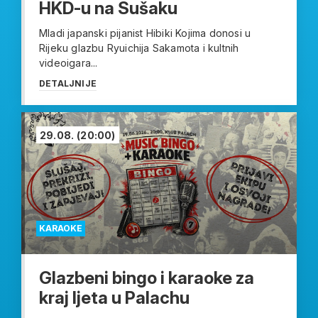
HKD-u na Sušaku
Mladi japanski pijanist Hibiki Kojima donosi u
Rijeku glazbu Ryuichija Sakamota i kultnih
videoigara...
DETALJNIJE
29.08.
(20:00)
KARAOKE
Glazbeni bingo i karaoke za
kraj ljeta u Palachu