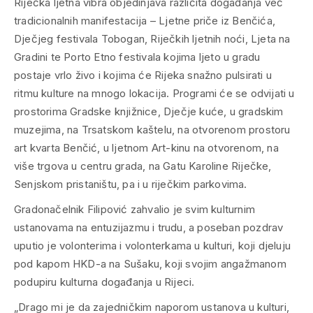
Riječka ljetna vibra objedinjava različita događanja već
tradicionalnih manifestacija – Ljetne priče iz Benčića,
Dječjeg festivala Tobogan, Riječkih ljetnih noći, Ljeta na
Gradini te Porto Etno festivala kojima ljeto u gradu
postaje vrlo živo i kojima će Rijeka snažno pulsirati u
ritmu kulture na mnogo lokacija. Programi će se odvijati u
prostorima Gradske knjižnice, Dječje kuće, u gradskim
muzejima, na Trsatskom kaštelu, na otvorenom prostoru
art kvarta Benčić, u ljetnom Art-kinu na otvorenom, na
više trgova u centru grada, na Gatu Karoline Riječke,
Senjskom pristaništu, pa i u riječkim parkovima.
Gradonačelnik Filipović zahvalio je svim kulturnim
ustanovama na entuzijazmu i trudu, a poseban pozdrav
uputio je volonterima i volonterkama u kulturi, koji djeluju
pod kapom HKD-a na Sušaku, koji svojim angažmanom
podupiru kulturna događanja u Rijeci.
„Drago mi je da zajedničkim naporom ustanova u kulturi,