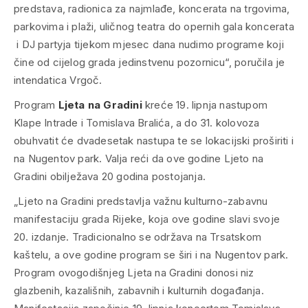
predstava, radionica za najmlađe, koncerata na trgovima,
parkovima i plaži, uličnog teatra do opernih gala koncerata
i DJ partyja tijekom mjesec dana nudimo programe koji
čine od cijelog grada jedinstvenu pozornicu“, poručila je
intendatica Vrgoč.
Program
Ljeta na Gradini
kreće 19. lipnja nastupom
Klape Intrade i Tomislava Bralića, a do 31. kolovoza
obuhvatit će dvadesetak nastupa te se lokacijski proširiti i
na Nugentov park. Valja reći da ove godine Ljeto na
Gradini obilježava 20 godina postojanja.
„Ljeto na Gradini predstavlja važnu kulturno-zabavnu
manifestaciju grada Rijeke, koja ove godine slavi svoje
20. izdanje. Tradicionalno se održava na Trsatskom
kaštelu, a ove godine program se širi i na Nugentov park.
Program ovogodišnjeg Ljeta na Gradini donosi niz
glazbenih, kazališnih, zabavnih i kulturnih događanja.