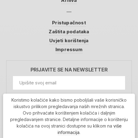
Arhiva
Pristupačnost
Zaštita podataka
Uvjeti korištenja
Impressum
PRIJAVITE SE NA NEWSLETTER
GDPR Information
Koristimo kolačiće kako bismo poboljšali vaše korisničko
Prihvaćam da se moji podaci spremaju u bazu
iskustvo prilikom pregledavanja naših mrežnih stranica.
podataka i koriste u svrhu slanja MojaRijeka
Ovo prihvaćate korištenjem kolačića i daljnjim
newslettera
pregledavanjem stranice. Detaljne informacije o korištenju
MOJARIJEKA NEWSLETTER
kolačića na ovoj stranici dostupne su klikom na
više
PRIJAVI SE
informacija
.