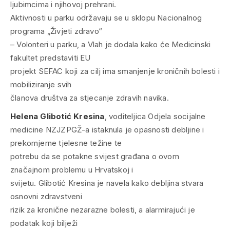
ljubimcima i njihovoj prehrani.
Aktivnosti u parku održavaju se u sklopu Nacionalnog
programa „Živjeti zdravo“
– Volonteri u parku, a Vlah je dodala kako će Medicinski
fakultet predstaviti EU
projekt SEFAC koji za cilj ima smanjenje kroničnih bolesti i
mobiliziranje svih
članova društva za stjecanje zdravih navika.
Helena Glibotić Kresina
, voditeljica Odjela socijalne
medicine NZJZPGŽ-a istaknula je opasnosti debljine i
prekomjerne tjelesne težine te
potrebu da se potakne svijest građana o ovom
značajnom problemu u Hrvatskoj i
svijetu. Glibotić Kresina je navela kako debljina stvara
osnovni zdravstveni
rizik za kronične nezarazne bolesti, a alarmirajući je
podatak koji bilježi