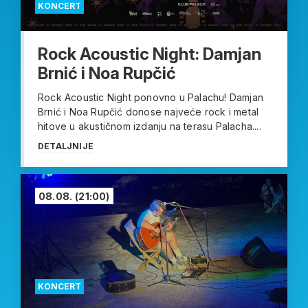
KONCERT
Rock Acoustic Night: Damjan
Brnić i Noa Rupčić
Rock Acoustic Night ponovno u Palachu! Damjan
Brnić i Noa Rupčić donose najveće rock i metal
hitove u akustičnom izdanju na terasu Palacha....
DETALJNIJE
08.08.
(21:00)
KONCERT