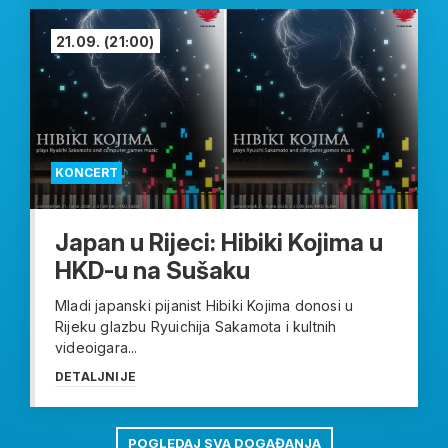
21.09.
(21:00)
KONCERT
Japan u Rijeci: Hibiki Kojima u
HKD-u na Sušaku
Mladi japanski pijanist Hibiki Kojima donosi u
Rijeku glazbu Ryuichija Sakamota i kultnih
videoigara...
DETALJNIJE
POGLEDAJ SVA DOGAĐANJA