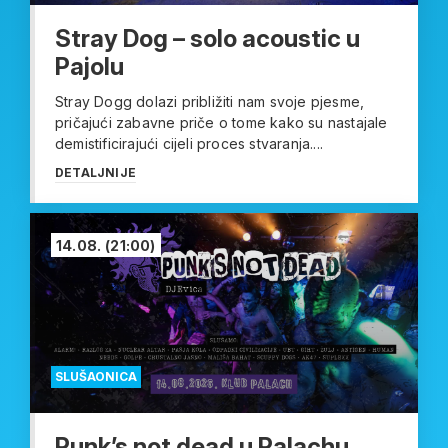
Stray Dog – solo acoustic u
Pajolu
Stray Dogg dolazi približiti nam svoje pjesme,
pričajući zabavne priče o tome kako su nastajale
demistificirajući cijeli proces stvaranja....
DETALJNIJE
14.08.
(21:00)
SLUŠAONICA
Punk’s not dead u Palachu