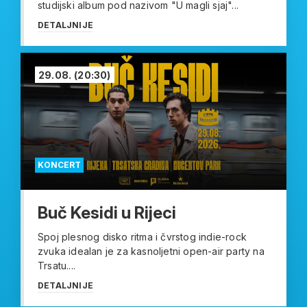
studijski album pod nazivom "U magli sjaj"...
DETALJNIJE
29.08.
(20:30)
KONCERT
Buč Kesidi u Rijeci
Spoj plesnog disko ritma i čvrstog indie-rock
zvuka idealan je za kasnoljetni open-air party na
Trsatu....
DETALJNIJE