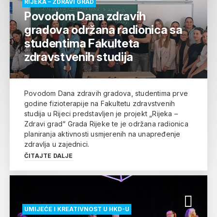
RIJEKA – ZDRAVI GRAD
Povodom Dana zdravih
gradova održana radionica sa
studentima Fakulteta
zdravstvenih studija
Povodom Dana zdravih gradova, studentima prve
godine fizioterapije na Fakultetu zdravstvenih
studija u Rijeci predstavljen je projekt „Rijeka –
Zdravi grad“ Grada Rijeke te je održana radionica
planiranja aktivnosti usmjerenih na unapređenje
zdravlja u zajednici.
ČITAJTE DALJE
UMIJEĆE I KREATIVNOST U HKD-U