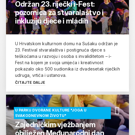
Održan 23. riječki i-Fest:
pozornica za stvaralaštvo i
inkluziju djece i mladih
U Hrvatskom kulturnom domu na Sušaku održan je
23. Festival stvaralaštva i postignuća djece s
teškoćama u razvoju i osoba s invaliditetom – i-
Fest na kojem je svoja umijeća i kreativnost
pokazalo oko 500 sudionika iz dvadesetak riječkih
udruga, vrtića i ustanova.
ČITAJTE DALJE
U PARKU DVORANE KULTURE "JOGA U
SVAKODNEVNOM ŽIVOTU"
Zajedničkim vježbanjem
obilježen Međunarodni dan