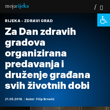
moja
rijeka
Open 
RIJEKA - ZDRAVI GRAD
Za Dan zdravih
gradova
organizirana
predavanja i
druženje građana
svih životnih dobi
21.05.2018.
Autor:
Filip Brnelić