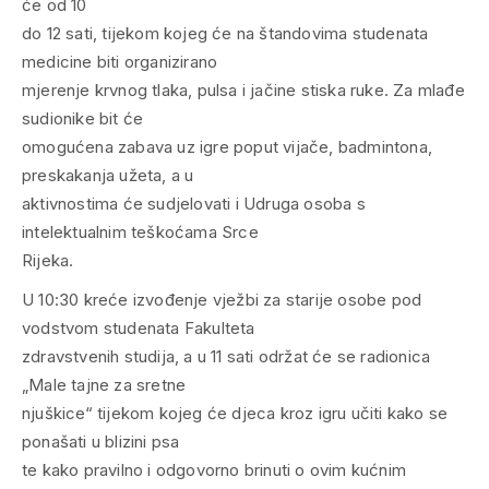
će od 10
do 12 sati, tijekom kojeg će na štandovima studenata
medicine biti organizirano
mjerenje krvnog tlaka, pulsa i jačine stiska ruke. Za mlađe
sudionike bit će
omogućena zabava uz igre poput vijače, badmintona,
preskakanja užeta, a u
aktivnostima će sudjelovati i Udruga osoba s
intelektualnim teškoćama Srce
Rijeka.
U 10:30 kreće izvođenje vježbi za starije osobe pod
vodstvom studenata Fakulteta
zdravstvenih studija, a u 11 sati održat će se radionica
„Male tajne za sretne
njuškice“ tijekom kojeg će djeca kroz igru učiti kako se
ponašati u blizini psa
te kako pravilno i odgovorno brinuti o ovim kućnim