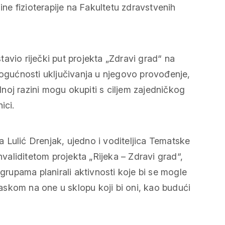
e fizioterapije na Fakultetu zdravstvenih
avio riječki put projekta „Zdravi grad“ na
mogućnosti uključivanja u njegovo provođenje,
alnoj razini mogu okupiti s ciljem zajedničkog
ici.
 Lulić Drenjak, ujedno i voditeljica Tematske
aliditetom projekta „Rijeka – Zdravi grad“,
 grupama planirali aktivnosti koje bi se mogle
glaskom na one u sklopu koji bi oni, kao budući