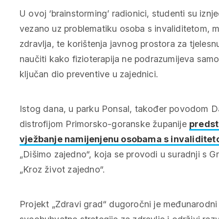
U ovoj ‘brainstorming’ radionici, studenti su iznjedr
vezano uz problematiku osoba s invaliditetom, m
zdravlja, te korištenja javnog prostora za tjelesn
naučiti kako fizioterapija ne podrazumijeva samo r
ključan dio preventive u zajednici.
Istog dana, u parku Ponsal, također povodom 
distrofijom Primorsko-goranske županije
predst
vježbanje namijenjenu osobama s invalidite
„Dišimo zajedno“, koja se provodi u suradnji s 
„Kroz život zajedno“.
Projekt „Zdravi grad“ dugoročni je međunarodni r