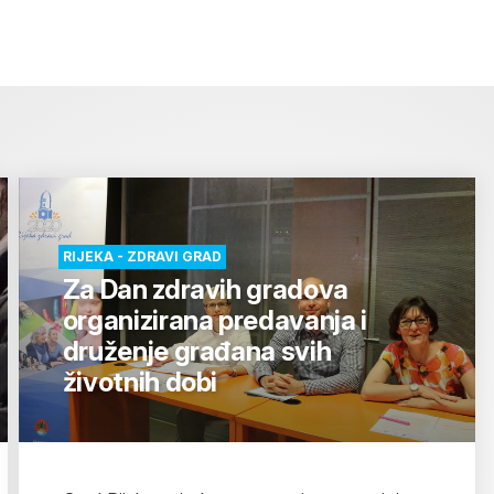
RIJEKA - ZDRAVI GRAD
Za Dan zdravih gradova
organizirana predavanja i
druženje građana svih
životnih dobi