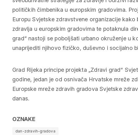
sveobuhvatne strategije za zdravlje i održivi razv
političkih čimbenika u europskim gradovima. Pro
Europu Svjetske zdravstvene organizacije kako b
zdravlja u europskim gradovima te potaknula dir
grad“ nastoji se poboljšati urbano okruženje u koje
unaprijediti njihovo fizičko, duševno i socijalno 
Grad Rijeka principe projekta „Zdravi grad“ Svjet
godine, jedan je od osnivača Hrvatske mreže zdr
Europske mreže zdravih gradova Svjetske zdrav
danas.
OZNAKE
dan-zdravih-gradova