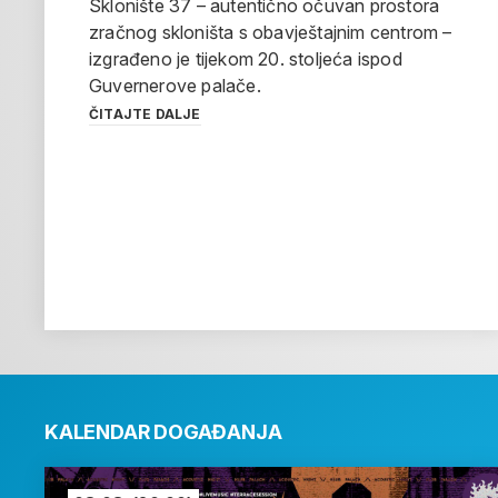
Sklonište 37 – autentično očuvan prostora
zračnog skloništa s obavještajnim centrom –
izgrađeno je tijekom 20. stoljeća ispod
Guvernerove palače.
ČITAJTE DALJE
KALENDAR DOGAĐANJA