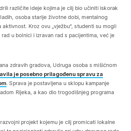
ili različite ideje kojima je cilj bio učiniti iskorak
ladih, osoba starije životne dobi, mentalnog
u aktivnost. Kroz ovu „vježbu“, studenti su mogli
ad u bolnici i izravan rad s pacijentima, već je
Dana zdravih gradova, Udruga osoba s mišićnom
avila je posebno prilagođenu spravu za
tom
. Sprava je postavljena u sklopu kampanje
Gradom Rijeka, a kao dio trogodišnjeg programa
azvojni projekt kojemu je cilj promicati lokalne