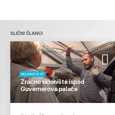
SLIČNI ČLANCI
SKLONIŠTE 37
Zračno sklonište ispod
Guvernerove palače