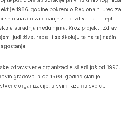
oj te pozicionirati zdravlje pri vrhu dnevnog reda
jekt je 1986. godine pokrenuo Regionalni ured za
i se osnažilo zanimanje za pozitivan koncept
ektna suradnja među njima. Kroz projekt „Zdravi
m ljudi žive, rade ili se školuju te na taj način
blagostanje.
ske zdravstvene organizacije slijedi još od 1990.
avih gradova, a od 1998. godine član je i
stvene organizacije, u svim fazama sve do