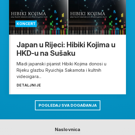
KONCERT
Japan u Rijeci: Hibiki Kojima u
HKD-u na Sušaku
Mladi japanski pijanist Hibiki Kojima donosi u
Rijeku glazbu Ryuichija Sakamota i kultnih
videoigara...
DETALJNIJE
POGLEDAJ SVA DOGAĐANJA
Naslovnica