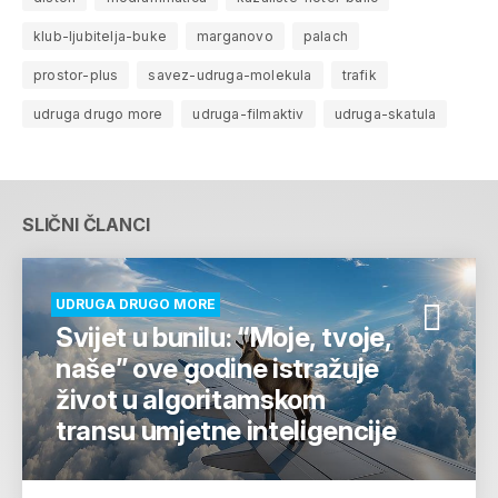
klub-ljubitelja-buke
marganovo
palach
prostor-plus
savez-udruga-molekula
trafik
udruga drugo more
udruga-filmaktiv
udruga-skatula
SLIČNI ČLANCI
UDRUGA DRUGO MORE
Svijet u bunilu: “Moje, tvoje,
naše” ove godine istražuje
život u algoritamskom
transu umjetne inteligencije