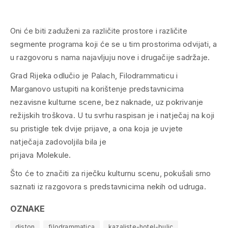
Oni će biti zaduženi za različite prostore i različite
segmente programa koji će se u tim prostorima odvijati, a
u razgovoru s nama najavljuju nove i drugačije sadržaje.
Grad Rijeka odlučio je Palach, Filodrammaticu i
Marganovo ustupiti na korištenje predstavnicima
nezavisne kulturne scene, bez naknade, uz pokrivanje
režijskih troškova. U tu svrhu raspisan je i natječaj na koji
su pristigle tek dvije prijave, a ona koja je uvjete
natječaja zadovoljila bila je
prijava Molekule.
Što će to značiti za riječku kulturnu scenu, pokušali smo
saznati iz razgovora s predstavnicima nekih od udruga.
OZNAKE
diston
filodrammatica
kazaliste-hotel-bulic