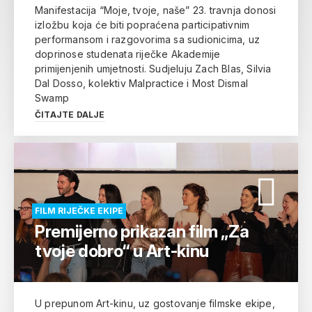
Manifestacija “Moje, tvoje, naše” 23. travnja donosi
izložbu koja će biti popraćena participativnim
performansom i razgovorima sa sudionicima, uz
doprinose studenata riječke Akademije
primijenjenih umjetnosti. Sudjeluju Zach Blas, Silvia
Dal Dosso, kolektiv Malpractice i Most Dismal
Swamp
ČITAJTE DALJE
FILM RIJEČKE EKIPE
Premijerno prikazan film „Za
tvoje dobro“ u Art-kinu
U prepunom Art-kinu, uz gostovanje filmske ekipe,