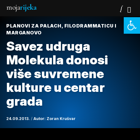
moja
rijeka
Open 
PLANOVI ZA PALACH, FILODRAMMATICU I
MARGANOVO
Savez udruga
Molekula donosi
više suvremene
kulture u centar
grada
24.09.2013.
Autor:
Zoran Krušvar