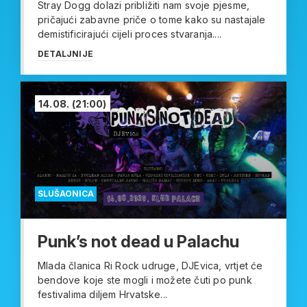
Stray Dogg dolazi približiti nam svoje pjesme,
pričajući zabavne priče o tome kako su nastajale
demistificirajući cijeli proces stvaranja....
DETALJNIJE
14.08.
(21:00)
SLUŠAONICA
Punk’s not dead u Palachu
Mlada članica Ri Rock udruge, DJEvica, vrtjet će
bendove koje ste mogli i možete čuti po punk
festivalima diljem Hrvatske...