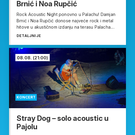
Brnić i Noa Rupčić
Rock Acoustic Night ponovno u Palachu! Damjan
Brnić i Noa Rupčić donose najveće rock i metal
hitove u akustičnom izdanju na terasu Palacha....
DETALJNIJE
08.08.
(21:00)
KONCERT
Stray Dog – solo acoustic u
Pajolu