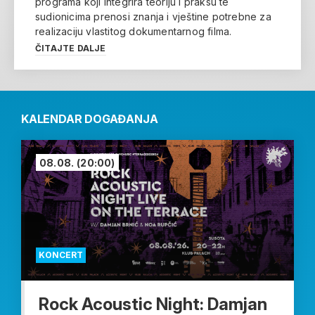
programa koji integrira teoriju i praksu te
sudionicima prenosi znanja i vještine potrebne za
realizaciju vlastitog dokumentarnog filma.
ČITAJTE DALJE
KALENDAR DOGAĐANJA
08.08.
(20:00)
KONCERT
Rock Acoustic Night: Damjan