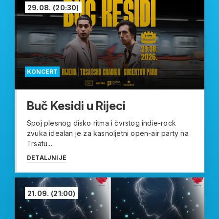
29.08.
(20:30)
KONCERT
Buč Kesidi u Rijeci
Spoj plesnog disko ritma i čvrstog indie-rock
zvuka idealan je za kasnoljetni open-air party na
Trsatu....
DETALJNIJE
21.09.
(21:00)