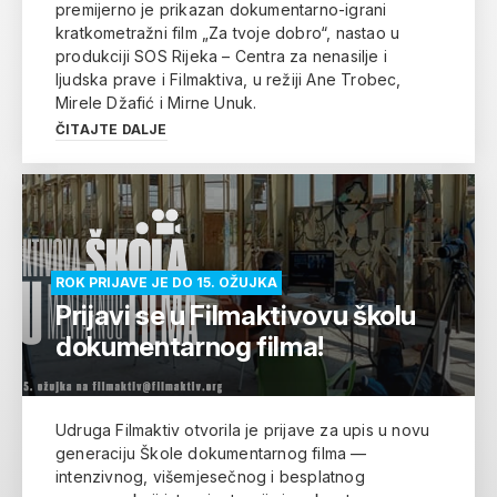
premijerno je prikazan dokumentarno-igrani
kratkometražni film „Za tvoje dobro“, nastao u
produkciji SOS Rijeka – Centra za nenasilje i
ljudska prave i Filmaktiva, u režiji Ane Trobec,
Mirele Džafić i Mirne Unuk.
ČITAJTE DALJE
ROK PRIJAVE JE DO 15. OŽUJKA
Prijavi se u Filmaktivovu školu
dokumentarnog filma!
Udruga Filmaktiv otvorila je prijave za upis u novu
generaciju Škole dokumentarnog filma —
intenzivnog, višemjesečnog i besplatnog