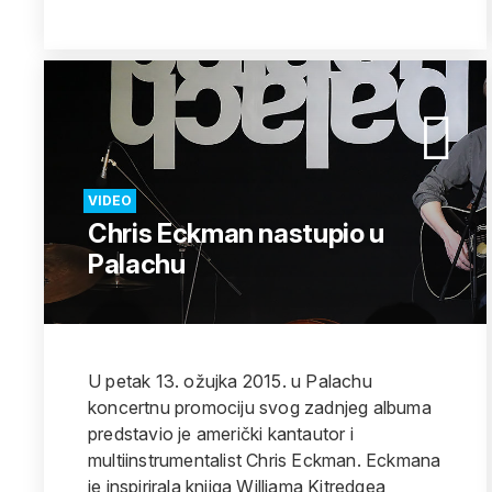
VIDEO
Chris Eckman nastupio u
Palachu
U petak 13. ožujka 2015. u Palachu
koncertnu promociju svog zadnjeg albuma
predstavio je američki kantautor i
multiinstrumentalist Chris Eckman. Eckmana
je inspirirala knjiga Williama Kitredgea