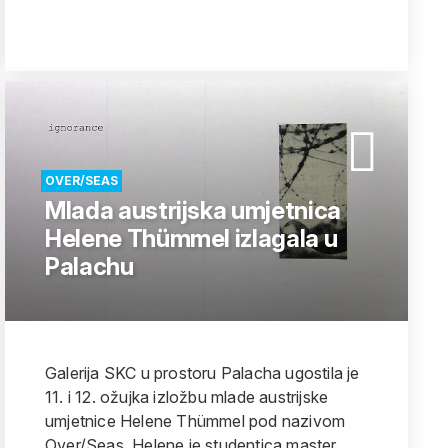
OVER/SEAS
Mlada austrijska umjetnica
Helene Thümmel izlagala u
Palachu
Galerija SKC u prostoru Palacha ugostila je
11. i 12. ožujka izložbu mlade austrijske
umjetnice Helene Thümmel pod nazivom
Over/Seas. Helene je studentica master