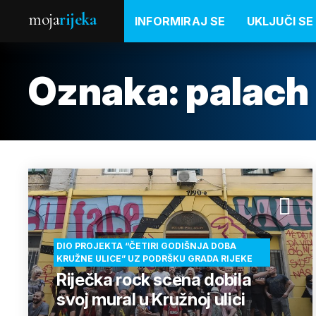
moja
rijeka
INFORMIRAJ SE
UKLJUČI SE
Oznaka:
palach
DIO PROJEKTA “ČETIRI GODIŠNJA DOBA
KRUŽNE ULICE” UZ PODRŠKU GRADA RIJEKE
Riječka rock scena dobila
svoj mural u Kružnoj ulici