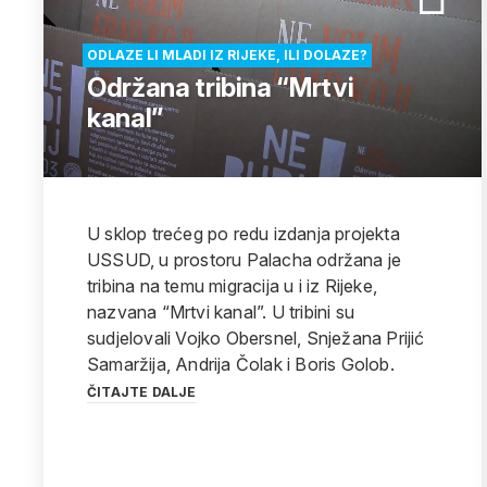
ODLAZE LI MLADI IZ RIJEKE, ILI DOLAZE?
Održana tribina “Mrtvi
kanal”
U sklop trećeg po redu izdanja projekta
USSUD, u prostoru Palacha održana je
tribina na temu migracija u i iz Rijeke,
nazvana “Mrtvi kanal”. U tribini su
sudjelovali Vojko Obersnel, Snježana Prijić
Samaržija, Andrija Čolak i Boris Golob.
ČITAJTE DALJE