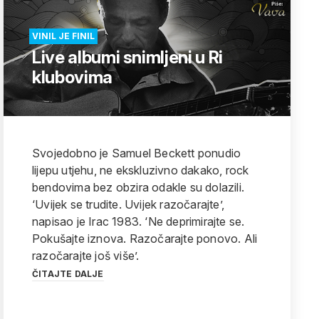
VINIL JE FINIL
Live albumi snimljeni u Ri
klubovima
Svojedobno je Samuel Beckett ponudio
lijepu utjehu, ne ekskluzivno dakako, rock
bendovima bez obzira odakle su dolazili.
‘Uvijek se trudite. Uvijek razočarajte’,
napisao je Irac 1983. ‘Ne deprimirajte se.
Pokušajte iznova. Razočarajte ponovo. Ali
razočarajte još više’.
ČITAJTE DALJE