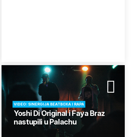
VIDEO: SINERGIJA BEATBOXA I RAPA
Yoshi Di Original i Faya Braz
nastupili u Palachu