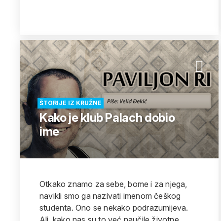
ŠTORIJE IZ KRUŽNE
Kako je klub Palach dobio
ime
Otkako znamo za sebe, bome i za njega,
navikli smo ga nazivati imenom češkog
studenta. Ono se nekako podrazumijeva.
Ali, kako nas su to već naučile životne