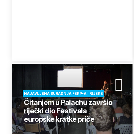
NAJAVLJENA SURADNJA FEKP-A I RIJEKE
Čitanjem u Palachu završio
riječki dio Festivala
europske kratke priče