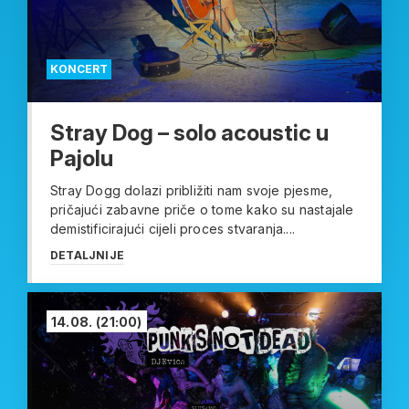
KONCERT
Stray Dog – solo acoustic u
Pajolu
Stray Dogg dolazi približiti nam svoje pjesme,
pričajući zabavne priče o tome kako su nastajale
demistificirajući cijeli proces stvaranja....
DETALJNIJE
14.08.
(21:00)