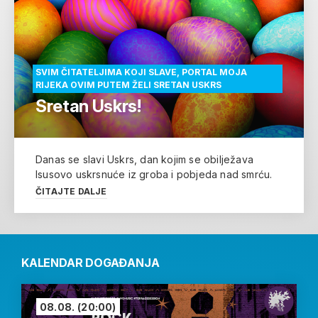
SVIM ČITATELJIMA KOJI SLAVE, PORTAL MOJA
RIJEKA OVIM PUTEM ŽELI SRETAN USKRS
Sretan Uskrs!
Danas se slavi Uskrs, dan kojim se obilježava
Isusovo uskrsnuće iz groba i pobjeda nad smrću.
ČITAJTE DALJE
KALENDAR DOGAĐANJA
08.08.
(20:00)