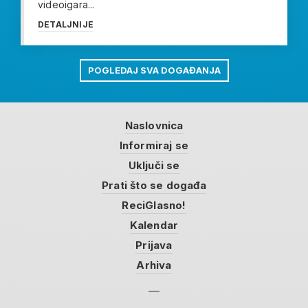
videoigara...
DETALJNIJE
POGLEDAJ SVA DOGAĐANJA
Naslovnica
Informiraj se
Uključi se
Prati što se događa
ReciGlasno!
Kalendar
Prijava
Arhiva