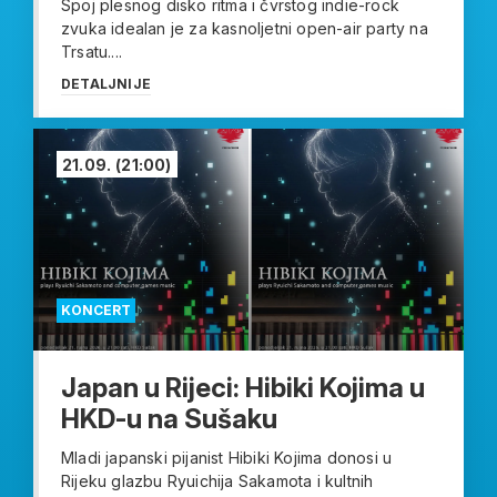
Spoj plesnog disko ritma i čvrstog indie-rock
zvuka idealan je za kasnoljetni open-air party na
Trsatu....
DETALJNIJE
21.09.
(21:00)
KONCERT
Japan u Rijeci: Hibiki Kojima u
HKD-u na Sušaku
Mladi japanski pijanist Hibiki Kojima donosi u
Rijeku glazbu Ryuichija Sakamota i kultnih