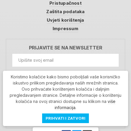
Pristupačnost
Zaštita podataka
Uvjeti korištenja
Impressum
PRIJAVITE SE NA NEWSLETTER
GDPR Information
Koristimo kolačiće kako bismo poboljšali vaše korisničko
Prihvaćam da se moji podaci spremaju u bazu
iskustvo prilikom pregledavanja naših mrežnih stranica.
podataka i koriste u svrhu slanja MojaRijeka
Ovo prihvaćate korištenjem kolačića i daljnjim
newslettera
pregledavanjem stranice. Detaljne informacije o korištenju
MOJARIJEKA NEWSLETTER
kolačića na ovoj stranici dostupne su klikom na
više
PRIJAVI SE
informacija
.
PRIHVATI I ZATVORI