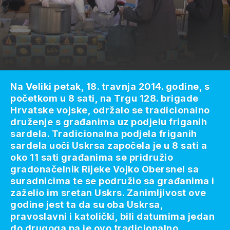
Na Veliki petak, 18. travnja 2014. godine, s
početkom u 8 sati, na Trgu 128. brigade
Hrvatske vojske, održalo se tradicionalno
druženje s građanima uz podjelu friganih
sardela. Tradicionalna podjela friganih
sardela uoči Uskrsa započela je u 8 sati a
oko 11 sati građanima se pridružio
gradonačelnik Rijeke Vojko Obersnel sa
suradnicima te se podružio sa građanima i
zaželio im sretan Uskrs. Zanimljivost ove
godine jest ta da su oba Uskrsa,
pravoslavni i katolički, bili datumima jedan
do drugoga pa je ovo tradicionalno