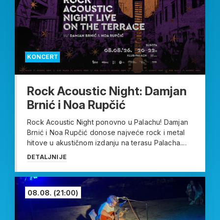
KONCERT
Rock Acoustic Night: Damjan
Brnić i Noa Rupčić
Rock Acoustic Night ponovno u Palachu! Damjan
Brnić i Noa Rupčić donose najveće rock i metal
hitove u akustičnom izdanju na terasu Palacha....
DETALJNIJE
08.08.
(21:00)