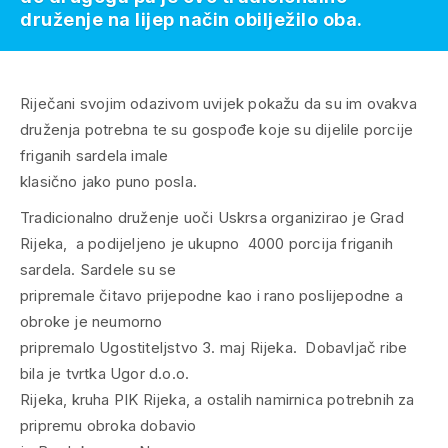
druženje na lijep način obilježilo oba.
Riječani svojim odazivom uvijek pokažu da su im ovakva
druženja potrebna te su gospođe koje su dijelile porcije
friganih sardela imale
klasično jako puno posla.
Tradicionalno druženje uoči Uskrsa organizirao je Grad
Rijeka, a podijeljeno je ukupno 4000 porcija friganih
sardela. Sardele su se
pripremale čitavo prijepodne kao i rano poslijepodne a
obroke je neumorno
pripremalo Ugostiteljstvo 3. maj Rijeka. Dobavljač ribe
bila je tvrtka Ugor d.o.o.
Rijeka, kruha PIK Rijeka, a ostalih namirnica potrebnih za
pripremu obroka dobavio