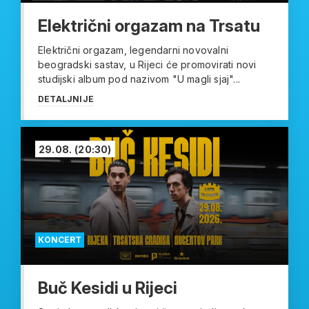
Električni orgazam na Trsatu
Električni orgazam, legendarni novovalni
beogradski sastav, u Rijeci će promovirati novi
studijski album pod nazivom "U magli sjaj"...
DETALJNIJE
29.08.
(20:30)
KONCERT
Buč Kesidi u Rijeci