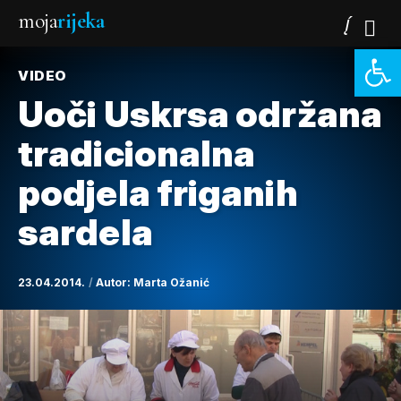
moja
rijeka
Open 
VIDEO
Uoči Uskrsa održana
tradicionalna
podjela friganih
sardela
23.04.2014.
Autor:
Marta Ožanić