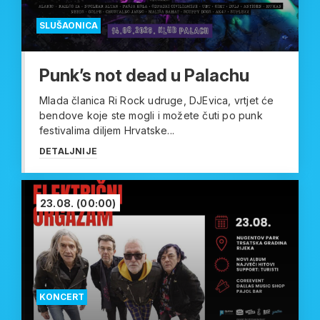
SLUŠAONICA
Punk’s not dead u Palachu
Mlada članica Ri Rock udruge, DJEvica, vrtjet će
bendove koje ste mogli i možete čuti po punk
festivalima diljem Hrvatske...
DETALJNIJE
23.08.
(00:00)
KONCERT