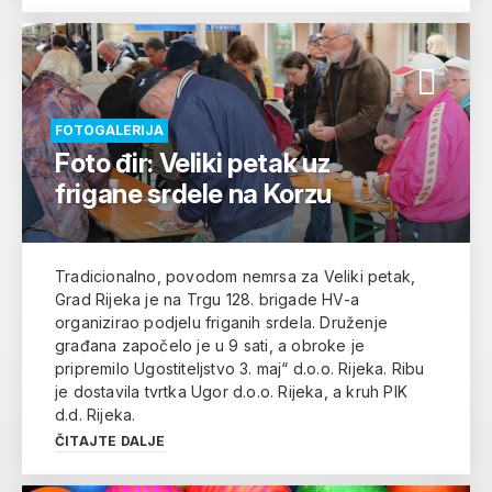
FOTOGALERIJA
Foto đir: Veliki petak uz
frigane srdele na Korzu
Tradicionalno, povodom nemrsa za Veliki petak,
Grad Rijeka je na Trgu 128. brigade HV-a
organizirao podjelu friganih srdela. Druženje
građana započelo je u 9 sati, a obroke je
pripremilo Ugostiteljstvo 3. maj“ d.o.o. Rijeka. Ribu
je dostavila tvrtka Ugor d.o.o. Rijeka, a kruh PIK
d.d. Rijeka.
ČITAJTE DALJE