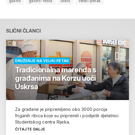
gastro
gastro-festa
uskrs
veliki-petak
SLIČNI ČLANCI
DRUŽENJE NA VELIKI PETAK
Tradicionalna marenda s
građanima na Korzu uoči
Uskrsa
Za građane je pripremljeno oko 3000 porcija
friganih ribica koje su pripremili i podijelili djelatnici
Studentskog centra Rijeka.
ČITAJTE DALJE