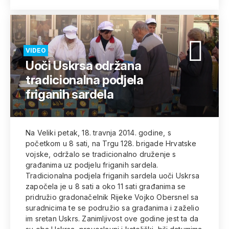
VIDEO
Uoči Uskrsa održana
tradicionalna podjela
friganih sardela
Na Veliki petak, 18. travnja 2014. godine, s
početkom u 8 sati, na Trgu 128. brigade Hrvatske
vojske, održalo se tradicionalno druženje s
građanima uz podjelu friganih sardela.
Tradicionalna podjela friganih sardela uoči Uskrsa
započela je u 8 sati a oko 11 sati građanima se
pridružio gradonačelnik Rijeke Vojko Obersnel sa
suradnicima te se podružio sa građanima i zaželio
im sretan Uskrs. Zanimljivost ove godine jest ta da