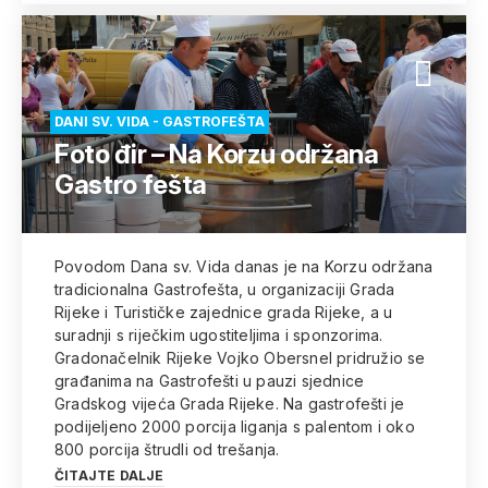
DANI SV. VIDA - GASTROFEŠTA
Foto đir – Na Korzu održana
Gastro fešta
Povodom Dana sv. Vida danas je na Korzu održana
tradicionalna Gastrofešta, u organizaciji Grada
Rijeke i Turističke zajednice grada Rijeke, a u
suradnji s riječkim ugostiteljima i sponzorima.
Gradonačelnik Rijeke Vojko Obersnel pridružio se
građanima na Gastrofešti u pauzi sjednice
Gradskog vijeća Grada Rijeke. Na gastrofešti je
podijeljeno 2000 porcija liganja s palentom i oko
800 porcija štrudli od trešanja.
ČITAJTE DALJE