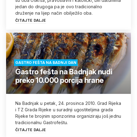
su oba Uskrsa, pravoslavni i katolički, bili datumima
jedan do drugoga pa je ovo tradicionalno
druženje na lijep način obilježilo oba.
ČITAJTE DALJE
GASTRO FEŠTA NA BADNJI DAN
Gastro fešta na Badnjak nudi
preko 10.000 porcija hrane
Na Badnjak u petak, 24. prosinca 2010. Grad Rijeka
i TZ Grada Rijeke u suradnji ugostiteljima grada
Rijeke te brojnim sponzorima organiziraju još jednu
tradicionalnu Gastrofeštu.
ČITAJTE DALJE