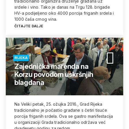
tradicionalno organizira druženje građana uz
srdele i vino. Tako je danas na Trgu 128. brigade
HV-a podijeljeno oko 4000 porcija friganih srdela i
1000 čaša crnog vina.
ČITAJTE DALJE
RIJEKA
Zajednička marenda na
Korzu povodom uskršnjih
blagdana
Na Veliki petak, 25. ožujka 2016., Grad Rijeka
tradicionalno je počastio građane s četiri tisuće
porcija friganih srdela. Ova se gastro manifestacija
u organizaciji Grada tradicionalno održava već
dvadesetu godinu za redom.